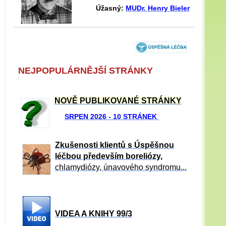
Úžasný:
MUDr. Henry Bieler
NEJPOPULÁRNĚJŠÍ STRÁNKY
NOVĚ PUBLIKOVANÉ STRÁNKY
SRPEN 2026 - 10 STRÁNEK
Zkušenosti klientů s Úspěšnou
léčbou především boreliózy,
chlamydiózy, únavového syndromu...
VIDEA A KNIHY 99/3