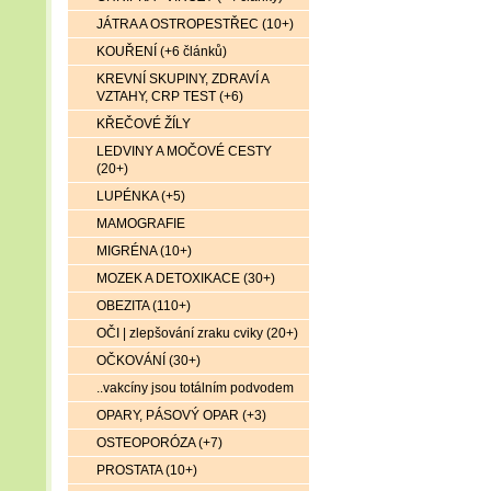
JÁTRA A OSTROPESTŘEC (10+)
KOUŘENÍ (+6 článků)
KREVNÍ SKUPINY, ZDRAVÍ A
VZTAHY, CRP TEST (+6)
KŘEČOVÉ ŽÍLY
LEDVINY A MOČOVÉ CESTY
(20+)
LUPÉNKA (+5)
MAMOGRAFIE
MIGRÉNA (10+)
MOZEK A DETOXIKACE (30+)
OBEZITA (110+)
OČI | zlepšování zraku cviky (20+)
OČKOVÁNÍ (30+)
..vakcíny jsou totálním podvodem
OPARY, PÁSOVÝ OPAR (+3)
OSTEOPORÓZA (+7)
PROSTATA (10+)