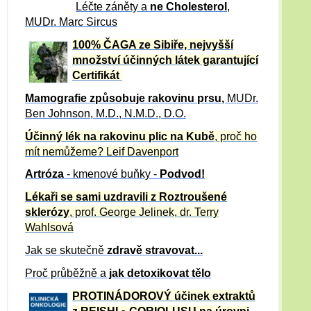
Léčte záněty a
ne Cholesterol
,
MUDr. Marc Sircus
100% ČAGA ze Sibiře, nejvyšší
množství účinných látek garantující
Certifikát
Mamografie způsobuje rakovinu prsu
,
MUDr.
Ben Johnson, M.D., N.M.D., D.O.
Účinný
lék na
rakovinu plic na Kubě
, proč ho
mít nemůžeme?
Leif Davenport
Artróza
- kmenové buňky -
Podvod!
Lékaři se sami uzdravili z Roztroušené
sklerózy
, prof. George Jelinek, dr. Terry
Wahlsová
Jak se skutečně
zdravě
stravovat...
Proč průběžně a
jak detoxikovat tělo
PROTINÁDOROVÝ účinek extraktů