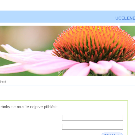
UCELENÉ
ášení
tránky se musíte nejprve přihlásit.