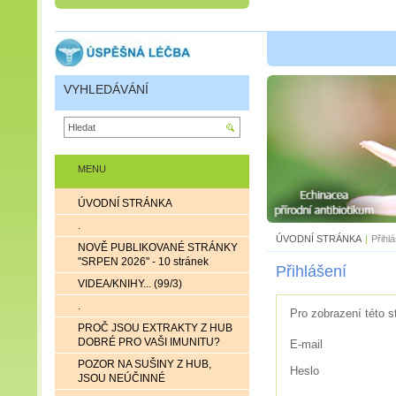
VYHLEDÁVÁNÍ
MENU
ÚVODNÍ STRÁNKA
.
ÚVODNÍ STRÁNKA
|
Přihl
NOVĚ PUBLIKOVANÉ STRÁNKY
"SRPEN 2026" - 10 stránek
Přihlášení
VIDEA/KNIHY... (99/3)
.
Pro zobrazení této s
PROČ JSOU EXTRAKTY Z HUB
DOBRÉ PRO VAŠI IMUNITU?
E-mail
POZOR NA SUŠINY Z HUB,
Heslo
JSOU NEÚČINNÉ