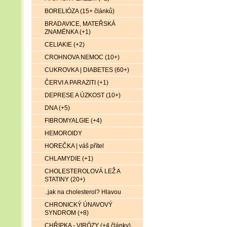
BORELIÓZA (15+ článků)
BRADAVICE, MATEŘSKÁ
ZNAMÉNKA (+1)
CELIAKIE (+2)
CROHNOVA NEMOC (10+)
CUKROVKA | DIABETES (60+)
ČERVI A PARAZITI (+1)
DEPRESE A ÚZKOST (10+)
DNA (+5)
FIBROMYALGIE (+4)
HEMOROIDY
HOREČKA | váš přítel
CHLAMYDIE (+1)
CHOLESTEROLOVÁ LEŽ A
STATINY (20+)
..jak na cholesterol? Hlavou
CHRONICKÝ ÚNAVOVÝ
SYNDROM (+8)
CHŘIPKA - VIRÓZY (+4 články)