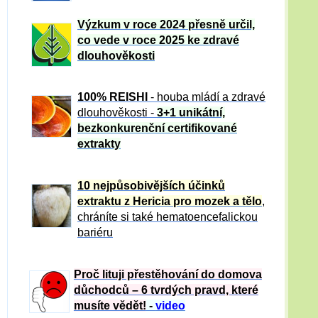
Výzkum v roce 2024 přesně určil,
co vede v roce 2025 ke zdravé
dlouhověkosti
100% REISHI
- houba mládí a zdravé
dlou
h
ověkosti -
3+1 unikátní,
bezkonkurenční certifikované
extrakty
10 nejpůsobivějších účinků
extraktu z Hericia pro mozek a tělo
,
chráníte si také hematoencefalickou
bariéru
Proč lituji přestěhování do domova
důchodců – 6 tvrdých pravd, které
musíte vědět!
-
video