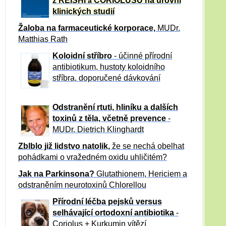
z REISHI
CORIOLUSU
na úrovni
a
klinických studií
Žaloba
na farmaceutické korporace,
MUDr.
Matthias Rath
Koloidní stříbro
- účinné přírodní
antibiotikum,
hustoty koloidního
stříbra, doporučené dávkování
Odstranění rtuti, hliníku a dalších
toxinů z těla, včetně p
revence
-
MUDr. Dietrich Klinghardt
Zblblo již lidstvo natolik,
že se nechá obelhat
pohádkami o vražedném oxidu uhličitém?
Jak na Parkinsona?
Glutathionem, Hericiem a
odstraněním neurotoxinů Chlorellou
Přírodní léčba pejsků versus
selhávající ortodoxní antibiotika
-
Coriolus + Kurkumin vítězí