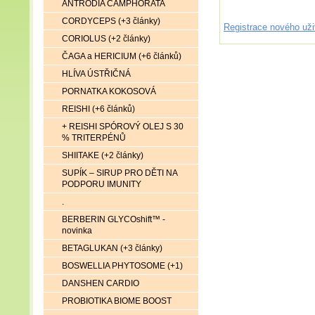
ANTRODIA CAMPHORATA
CORDYCEPS (+3 články)
Registrace nového uži
CORIOLUS (+2 články)
ČAGA a HERICIUM (+6 článků)
HLÍVA ÚSTŘIČNÁ
PORNATKA KOKOSOVÁ
REISHI (+6 článků)
+ REISHI SPÓROVÝ OLEJ S 30
% TRITERPÉNŮ
SHIITAKE (+2 články)
SUPÍK – SIRUP PRO DĚTI NA
PODPORU IMUNITY
.
BERBERIN GLYCOshift™ -
novinka
BETAGLUKAN (+3 články)
BOSWELLIA PHYTOSOME (+1)
DANSHEN CARDIO
PROBIOTIKA BIOME BOOST