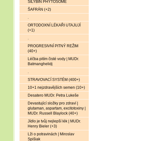
SILYBIN PHYTOSOME
ŠAFRÁN (+2)
.
ORTODOXNÍ LÉKAŘI UTAJUJÍ
(+1)
.
PROGRESIVNÍ PITNÝ REŽIM
(40+)
Léčba pitím čisté vody | MUDr.
Batmanghelidj
.
STRAVOVACÍ SYSTÉM (400+)
10+1 nejzdravějších semen (10+)
Desatero MUDr. Petra Lukeše
Devastující složky pro zdraví |
glutaman, aspartam, excitotoxiny |
MUDr. Russell Blaylock (40+)
Jídlo je tvůj nejlepší lék | MUDr.
Henry Bieler (+3)
Lži o potravinách | Miroslav
Spišiak