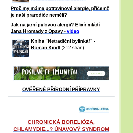
Proč my máme potravinové alergie, přičemž
je naši prarodiče neměli?
Jak na jarní pylovou alergii? Elixír mládí
Jana Hromady z Opavy -
video
Kniha "Netradiční bylinkář" -
Roman Kindl
(212 stran)
OVĚŘENÉ PŘÍRODNÍ PŘÍPRAVKY
CHRONICKÁ BORELIÓZA,
CHLAMYDIE...? ÚNAVOVÝ SYNDROM