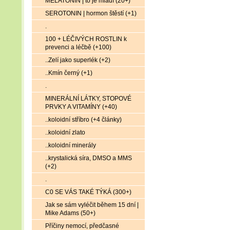
MELATONIN | to je mládí (20+)
SEROTONIN | hormon štěstí (+1)
.
100 + LÉČIVÝCH ROSTLIN k
prevenci a léčbě (+100)
..Zelí jako superlék (+2)
..Kmín černý (+1)
.
MINERÁLNÍ LÁTKY, STOPOVÉ
PRVKY A VITAMÍNY (+40)
..koloidní stříbro (+4 články)
..koloidní zlato
..koloidní minerály
..krystalická síra, DMSO a MMS
(+2)
.
C0 SE VÁS TAKÉ TÝKÁ (300+)
Jak se sám vyléčit během 15 dní |
Mike Adams (50+)
Příčiny nemocí, předčasné