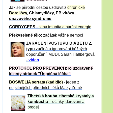
Jak se přírodní cestou uzdravit z
chronické
Boreliózy
, Chlamydiózy, EB virózy
...
únavového syndromu
CORDYCEPS
-
silná imunita a nárůst energie
Překyselené tělo:
začátek vážné nemoci
ZVRÁCE
NÍ POSTUPU DIABETU 2.
typu
začíná u ignorování běžných
doporučení, MUDr. Sarah Hallbergová
-
video
PROTOKOL PRO PREVENCI pro uzdravené
klienty
stránek "Úspěšná léčba"
BOSWELIA serrata (kadidlo)
- jeden z
nejsilnějších přírodních léků Matky Země
Tibetská houba, tibetské
krystaly
a
kombucha
- účinky, darování a
prodej