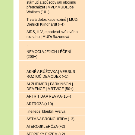
stárnutí a způsoby jak obojímu
předcházet | MVDr.MUDr.Joe
Wallach (10+)
Trvalá detoxikace toxinů | MUDr.
Dietrich Klinghardt (+4)
AIDS, HIV je podvod světového
rozsahu | MUDr.Sazonová
.
NEMOCI A JEJICH LÉČENÍ
(200+)
.
AKNÉ A RŮŽOVKA | VERSUS
ROZTOČ DEMODEX (+1)
ALZHEIMER | PARKINSON |
DEMENCE | MRTVICE (50+)
ARTRITIDA A REVMA (15+)
ARTRÓZA (+10)
..nejlepší kloubní výživa
ASTMA A BRONCHITIDA (+3)
ATEROSKLERÓZA (+2)
ATOPICKÝ EKZÉM (+2)