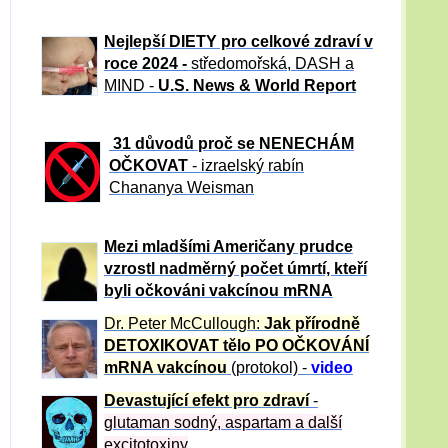
Nejlepší DIETY pro celkové zdraví v
roce 2024 -
středomořská, DASH a
MIND -
U.S. News & World Report
31 důvod
ů proč se NENECHÁM
OČKOVAT
- izraelský rabín
Chananya Weisman
Mezi mladšími Američany prudce
vzrostl nadměrný počet úmrtí, kteří
byli očkováni vakcínou mRNA
Dr. Peter
McCullough:
Jak přírodně
DETOXIKOVAT tělo PO OČKOVÁNÍ
mRNA vakcínou
(protokol) -
video
Devastující efekt pro zdraví
-
glutaman sodný, aspartam a další
excitotoxiny