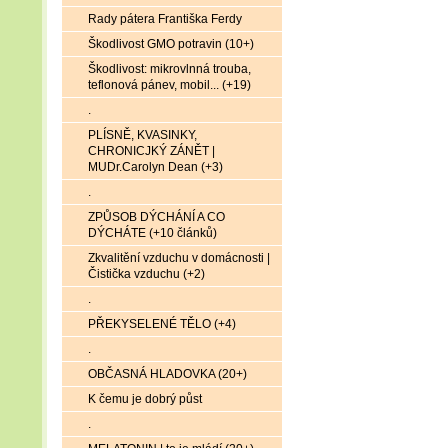
Rady pátera Františka Ferdy
Škodlivost GMO potravin (10+)
Škodlivost: mikrovlnná trouba,
teflonová pánev, mobil... (+19)
.
PLÍSNĚ, KVASINKY,
CHRONICJKÝ ZÁNĚT |
MUDr.Carolyn Dean (+3)
.
ZPŮSOB DÝCHÁNÍ A CO
DÝCHÁTE (+10 článků)
Zkvalitění vzduchu v domácnosti |
Čistička vzduchu (+2)
.
PŘEKYSELENÉ TĚLO (+4)
.
OBČASNÁ HLADOVKA (20+)
K čemu je dobrý půst
.