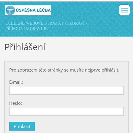
UCELENÉ WEBOVÉ STRÁNKY O ZDRAVÍ -
PŘÍRODA UZDRAVUJE
Přihlášení
Pro zobrazení této stránky se musíte nejprve přihlásit.
E-mail:
Heslo: