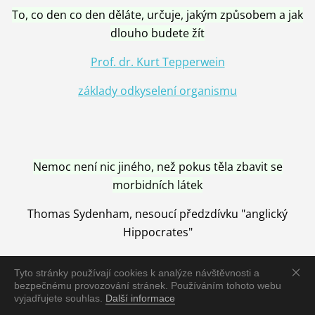
To, co den co den děláte, určuje, jakým způsobem a jak
dlouho budete žít
Prof. dr. Kurt Tepperwein
základy odkyselení organismu
Nemoc není nic jiného, než pokus těla zbavit se
morbidních látek
Thomas Sydenham, nesoucí předzdívku "anglický
Hippocrates"
Tyto stránky používají cookies k analýze návštěvnosti a
bezpečnému provozování stránek. Používáním tohoto webu
vyjadřujete souhlas.
Další informace
Nemoc je vyléčena jen pomocí Přírody, neutralizací a