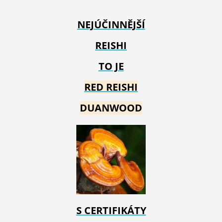
NEJÚČINNĚJŠÍ
REISHI
TO JE
RED REIS
HI
DUANWOOD
S CERTIFIKÁTY