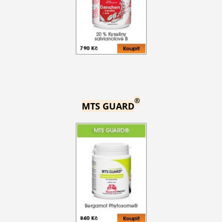
®
MTS GUARD