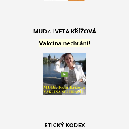
MUDr. IVETA
KŘÍŽOVÁ
Vakcína nechrání!
ETICKÝ KODEX