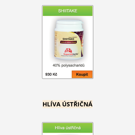
HLÍVA ÚSTŘIČNÁ