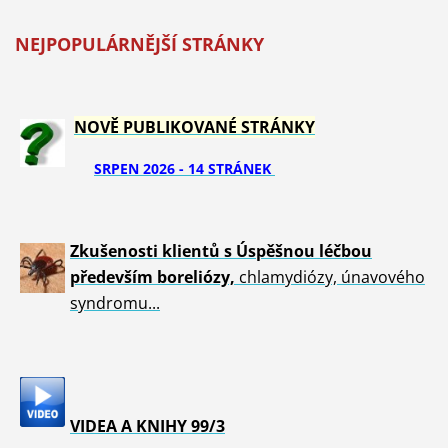
NEJPOPULÁRNĚJŠÍ STRÁNKY
NOVĚ PUBLIKOVANÉ STRÁNKY
SRPEN 2026 - 14 STRÁNEK
Zkušenosti klientů s Úspěšnou léčbou
především boreliózy,
chlamydiózy, únavového
syndromu...
VIDEA A KNIHY 99/3