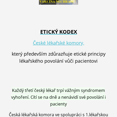
ETICKÝ KODEX
České lékařské komory,
který především zdůrazňuje etické principy
lékařského povolání vůči pacientovi
Každý třetí český lékař trpí vážným syndromem
vyhoření. Cítí se na dně a nenávidí své povolání i
pacienty
Česká lékařská komora ve spolupráci s 1.lékařskou