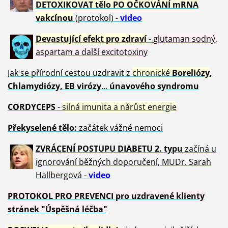
DETOXIKOVAT tělo PO OČKOVÁNÍ mRNA
vakcínou
(protokol) -
video
Devastující efekt pro zdraví
-
glutaman sodný,
aspartam a další excitotoxiny
Jak se přírodní cestou uzdravit z
chronické
Boreliózy
,
Chlamydiózy, EB virózy
...
únavového syndromu
CORDYCEPS
-
silná imunita a nárůst energie
Překyselené tělo:
začátek vážné nemoci
ZVRÁCE
NÍ POSTUPU DIABETU 2. typu
začíná u
ignorování běžných doporučení, MUDr. Sarah
Hallbergová -
video
PROTOKOL PRO PREVENCI pro uzdravené klienty
stránek "Úspěšná léčba"