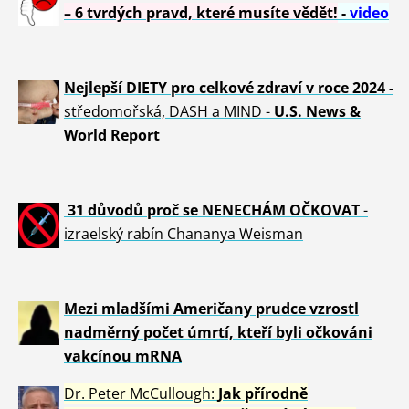
– 6 tvrdých pravd, které musíte vědět!
-
video
Nejlepší DIETY pro celkové zdraví v roce 2024 -
středomořská, DASH a MIND -
U.S. News &
World Report
31 důvod
ů proč se NENECHÁM OČKOVAT
-
izraelský rabín Chananya Weisman
Mezi mladšími Američany prudce vzrostl
nadměrný počet úmrtí, kteří byli očkováni
vakcínou mRNA
Dr. Peter
McCullough:
Jak přírodně