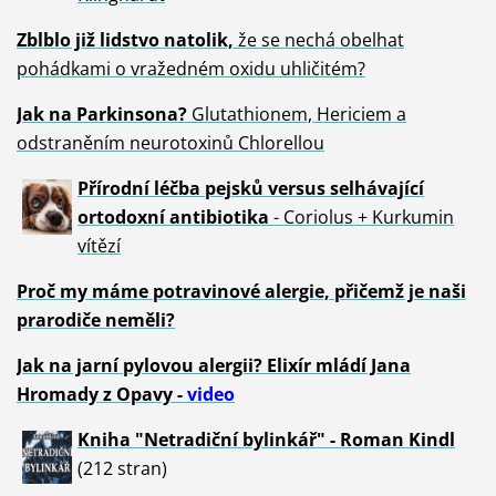
Zblblo již lidstvo natolik,
že se nechá obelhat
pohádkami o vražedném oxidu uhličitém?
Jak na Parkinsona?
Glutathionem, Hericiem a
odstraněním neurotoxinů Chlorellou
Přírodní léčba pejsků versus selhávající
ortodoxní antibiotika
- Coriolus + Kurkumin
vítězí
Proč my máme potravinové alergie, přičemž je naši
prarodiče neměli?
Jak na jarní pylovou alergii? Elixír mládí Jana
Hromady z Opavy -
video
Kniha "Netradiční bylinkář" - Roman Kindl
(212 stran)