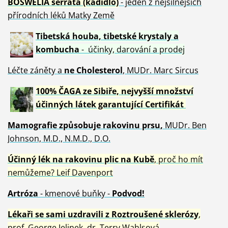
BOSWELIA serrata (kadidlo)
- jeden z nejsilnějších
přírodních léků Matky Země
Tibetská houba, tibetské
krystaly
a
kombucha
- účinky, darování a prodej
Léčte záněty a
ne Cholesterol
, MUDr. Marc Sircus
100% ČAGA ze Sibiře, nejvyšší množství
účinných látek garantující Certifikát
Mamografie způsobuje rakovinu prsu
,
MUDr. Ben
Johnson, M.D., N.M.D., D.O.
Účinný
lék na
rakovinu plic na Kubě
, proč ho mít
nemůžeme?
Leif Davenport
Artróza
- kmenové buňky -
Podvod!
Lékaři se sami uzdravili z Roztroušené sklerózy
,
prof. George Jelinek, dr. Terry Wahlsová