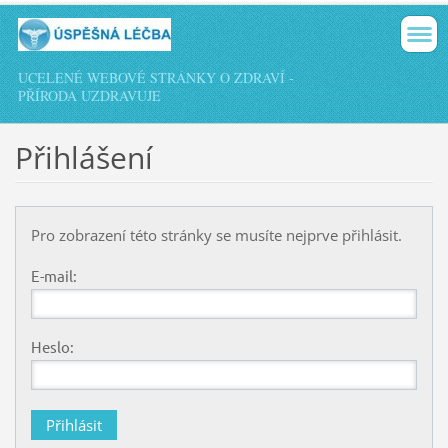
UCELENÉ WEBOVÉ STRÁNKY O ZDRAVÍ -
PŘÍRODA UZDRAVUJE
Přihlášení
Pro zobrazení této stránky se musíte nejprve přihlásit.
E-mail:
Heslo: