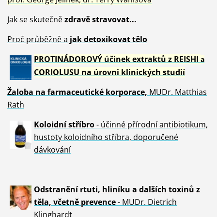
Jak se skutečně
zdravě
stravovat...
Proč průběžně a
jak detoxikovat tělo
PROTINÁDOROVÝ účinek extraktů z REISHI
a
CORIOLUSU
na úrovni klinických studií
Žaloba
na farmaceutické korporace,
MUDr. Matthias
Rath
Koloidní stříbro
- účinné přírodní antibiotikum,
hustoty koloidního stříbra, doporučené
dávkování
Odstranění rtuti, hliníku a dalších toxinů z
těla, včetně p
revence
- MUDr. Dietrich
Klinghardt