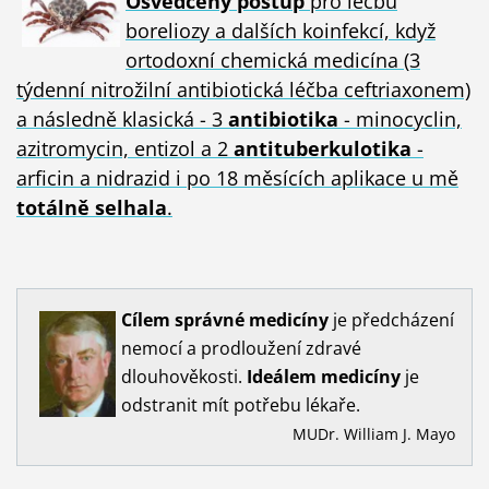
Osvědčený postup
pro léčbu
boreliozy a dalších koinfekcí, když
ortodoxní chemická medicína (3
týdenní nitrožilní antibiotická léčba ceftriaxonem)
a následně klasická - 3
antibiotika
- minocyclin,
azitromycin, entizol a 2
antituberkulotika
-
arficin a nidrazid i po 18 měsících aplikace u mě
totálně selhala
.
Cílem
správné
medicíny
je předcházení
nemocí a prodloužení zdravé
dlouhověkosti.
Ideálem
medicíny
je
odstranit mít potřebu lékaře.
MUDr. William J. Mayo