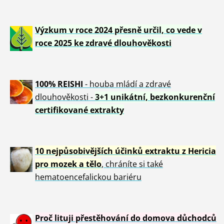
Výzkum v roce 2024 přesně určil, co vede v
roce 2025 ke zdravé dlouhověkosti
100% REISHI
- houba mládí a zdravé
dlou
h
ověkosti -
3+1 unikátní, bezkonkurenční
certifikované extrakty
10 nejpůsobivějších účinků extraktu z Hericia
pro mozek a tělo
, chráníte si také
hematoencefalickou bariéru
Proč lituji přestěhování do domova důchodců