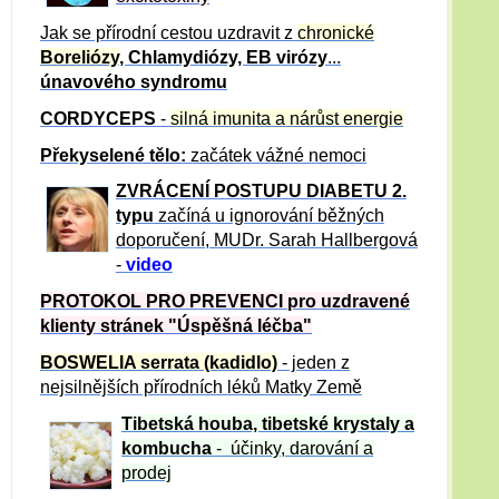
Jak se přírodní cestou uzdravit z
chronické
Boreliózy
, Chlamydiózy, EB virózy
...
únavového syndromu
CORDYCEPS
-
silná imunita a nárůst energie
Překyselené tělo:
začátek vážné nemoci
ZVRÁCE
NÍ POSTUPU DIABETU 2.
typu
začíná u ignorování běžných
doporučení, MUDr. Sarah Hallbergová
-
video
PROTOKOL PRO PREVENCI pro uzdravené
klienty
stránek "Úspěšná léčba"
BOSWELIA serrata (kadidlo)
- jeden z
nejsilnějších přírodních léků Matky Země
Tibetská houba, tibetské
krystaly
a
kombucha
- účinky, darování a
prodej