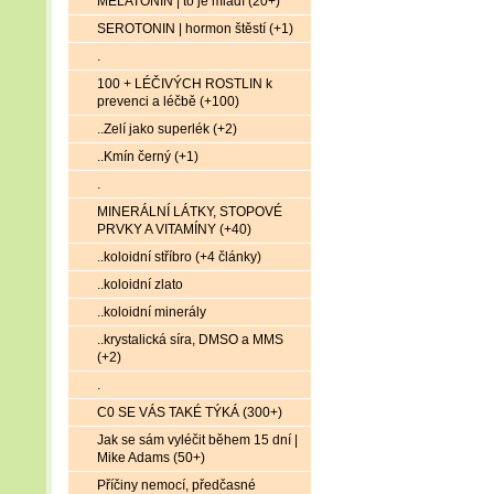
MELATONIN | to je mládí (20+)
SEROTONIN | hormon štěstí (+1)
.
100 + LÉČIVÝCH ROSTLIN k
prevenci a léčbě (+100)
..Zelí jako superlék (+2)
..Kmín černý (+1)
.
MINERÁLNÍ LÁTKY, STOPOVÉ
PRVKY A VITAMÍNY (+40)
..koloidní stříbro (+4 články)
..koloidní zlato
..koloidní minerály
..krystalická síra, DMSO a MMS
(+2)
.
C0 SE VÁS TAKÉ TÝKÁ (300+)
Jak se sám vyléčit během 15 dní |
Mike Adams (50+)
Příčiny nemocí, předčasné