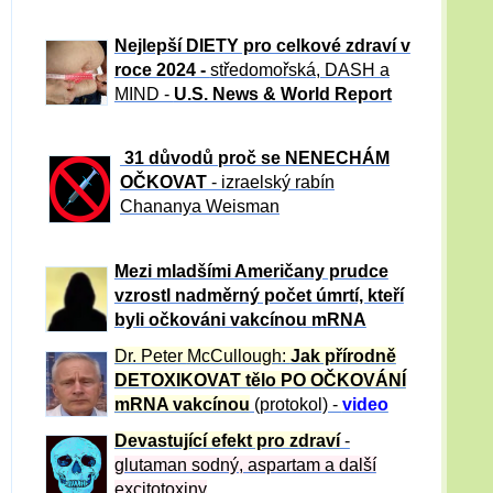
Nejlepší DIETY pro celkové zdraví v
roce 2024 -
středomořská, DASH a
MIND -
U.S. News & World Report
31 důvod
ů proč se NENECHÁM
OČKOVAT
- izraelský rabín
Chananya Weisman
Mezi mladšími Američany prudce
vzrostl nadměrný počet úmrtí, kteří
byli očkováni vakcínou mRNA
Dr. Peter
McCullough:
Jak přírodně
DETOXIKOVAT tělo PO OČKOVÁNÍ
mRNA vakcínou
(protokol) -
video
Devastující efekt pro zdraví
-
glutaman sodný, aspartam a další
excitotoxiny