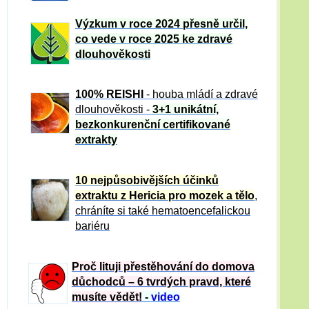
Výzkum v roce 2024 přesně určil,
co vede v roce 2025 ke zdravé
dlouhověkosti
100% REISHI
- houba mládí a zdravé
dlou
h
ověkosti -
3+1 unikátní,
bezkonkurenční certifikované
extrakty
10 nejpůsobivějších účinků
extraktu z Hericia pro mozek a tělo
,
chráníte si také hematoencefalickou
bariéru
Proč lituji přestěhování do domova
důchodců – 6 tvrdých pravd, které
musíte vědět!
-
video