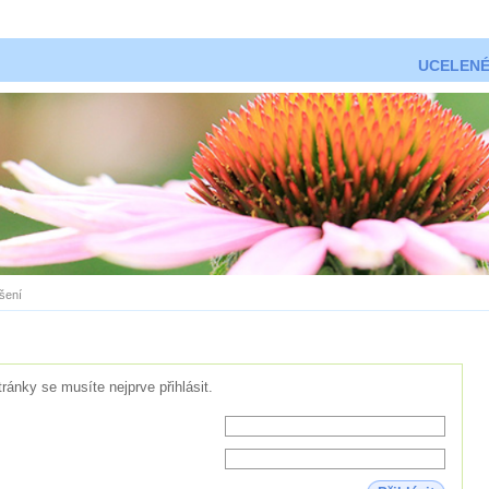
UCELENÉ
ášení
tránky se musíte nejprve přihlásit.