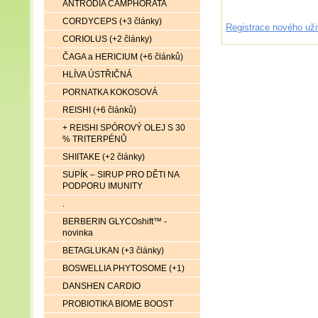
ANTRODIA CAMPHORATA
CORDYCEPS (+3 články)
Registrace nového uži
CORIOLUS (+2 články)
ČAGA a HERICIUM (+6 článků)
HLÍVA ÚSTŘIČNÁ
PORNATKA KOKOSOVÁ
REISHI (+6 článků)
+ REISHI SPÓROVÝ OLEJ S 30
% TRITERPÉNŮ
SHIITAKE (+2 články)
SUPÍK – SIRUP PRO DĚTI NA
PODPORU IMUNITY
.
BERBERIN GLYCOshift™ -
novinka
BETAGLUKAN (+3 články)
BOSWELLIA PHYTOSOME (+1)
DANSHEN CARDIO
PROBIOTIKA BIOME BOOST