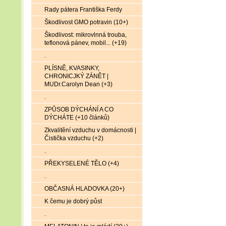
Rady pátera Františka Ferdy
Škodlivost GMO potravin (10+)
Škodlivost: mikrovlnná trouba,
teflonová pánev, mobil... (+19)
.
PLÍSNĚ, KVASINKY,
CHRONICJKÝ ZÁNĚT |
MUDr.Carolyn Dean (+3)
.
ZPŮSOB DÝCHÁNÍ A CO
DÝCHÁTE (+10 článků)
Zkvalitění vzduchu v domácnosti |
Čistička vzduchu (+2)
.
PŘEKYSELENÉ TĚLO (+4)
.
OBČASNÁ HLADOVKA (20+)
K čemu je dobrý půst
.