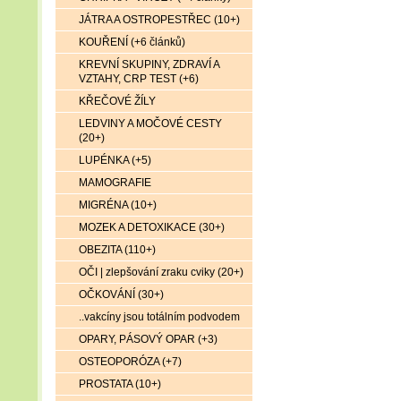
JÁTRA A OSTROPESTŘEC (10+)
KOUŘENÍ (+6 článků)
KREVNÍ SKUPINY, ZDRAVÍ A
VZTAHY, CRP TEST (+6)
KŘEČOVÉ ŽÍLY
LEDVINY A MOČOVÉ CESTY
(20+)
LUPÉNKA (+5)
MAMOGRAFIE
MIGRÉNA (10+)
MOZEK A DETOXIKACE (30+)
OBEZITA (110+)
OČI | zlepšování zraku cviky (20+)
OČKOVÁNÍ (30+)
..vakcíny jsou totálním podvodem
OPARY, PÁSOVÝ OPAR (+3)
OSTEOPORÓZA (+7)
PROSTATA (10+)