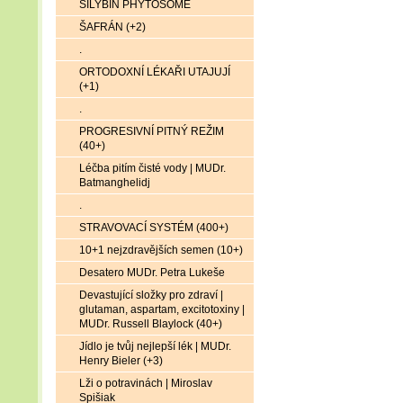
SILYBIN PHYTOSOME
ŠAFRÁN (+2)
.
ORTODOXNÍ LÉKAŘI UTAJUJÍ
(+1)
.
PROGRESIVNÍ PITNÝ REŽIM
(40+)
Léčba pitím čisté vody | MUDr.
Batmanghelidj
.
STRAVOVACÍ SYSTÉM (400+)
10+1 nejzdravějších semen (10+)
Desatero MUDr. Petra Lukeše
Devastující složky pro zdraví |
glutaman, aspartam, excitotoxiny |
MUDr. Russell Blaylock (40+)
Jídlo je tvůj nejlepší lék | MUDr.
Henry Bieler (+3)
Lži o potravinách | Miroslav
Spišiak