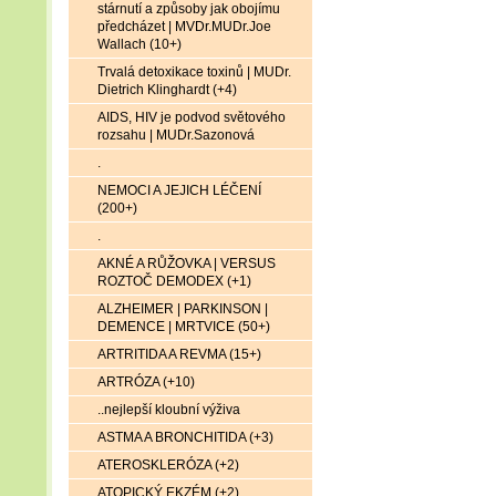
stárnutí a způsoby jak obojímu
předcházet | MVDr.MUDr.Joe
Wallach (10+)
Trvalá detoxikace toxinů | MUDr.
Dietrich Klinghardt (+4)
AIDS, HIV je podvod světového
rozsahu | MUDr.Sazonová
.
NEMOCI A JEJICH LÉČENÍ
(200+)
.
AKNÉ A RŮŽOVKA | VERSUS
ROZTOČ DEMODEX (+1)
ALZHEIMER | PARKINSON |
DEMENCE | MRTVICE (50+)
ARTRITIDA A REVMA (15+)
ARTRÓZA (+10)
..nejlepší kloubní výživa
ASTMA A BRONCHITIDA (+3)
ATEROSKLERÓZA (+2)
ATOPICKÝ EKZÉM (+2)