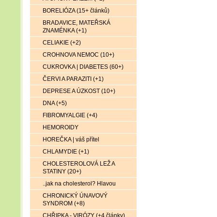
BORELIÓZA (15+ článků)
BRADAVICE, MATEŘSKÁ
ZNAMÉNKA (+1)
CELIAKIE (+2)
CROHNOVA NEMOC (10+)
CUKROVKA | DIABETES (60+)
ČERVI A PARAZITI (+1)
DEPRESE A ÚZKOST (10+)
DNA (+5)
FIBROMYALGIE (+4)
HEMOROIDY
HOREČKA | váš přítel
CHLAMYDIE (+1)
CHOLESTEROLOVÁ LEŽ A
STATINY (20+)
..jak na cholesterol? Hlavou
CHRONICKÝ ÚNAVOVÝ
SYNDROM (+8)
CHŘIPKA - VIRÓZY (+4 články)