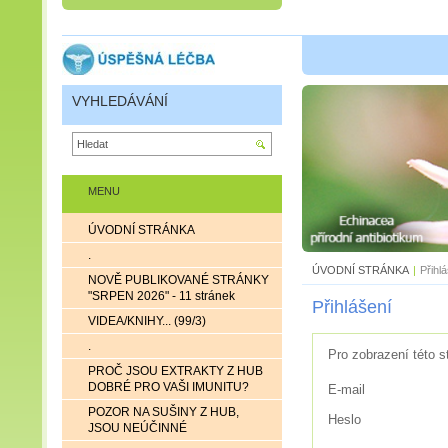
VYHLEDÁVÁNÍ
MENU
ÚVODNÍ STRÁNKA
.
ÚVODNÍ STRÁNKA
|
Přihl
NOVĚ PUBLIKOVANÉ STRÁNKY
"SRPEN 2026" - 11 stránek
Přihlášení
VIDEA/KNIHY... (99/3)
.
Pro zobrazení této s
PROČ JSOU EXTRAKTY Z HUB
DOBRÉ PRO VAŠI IMUNITU?
E-mail
POZOR NA SUŠINY Z HUB,
Heslo
JSOU NEÚČINNÉ