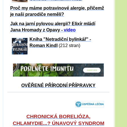
Proč my máme potravinové alergie, přičemž
je naši prarodiče neměli?
Jak na jarní pylovou alergii? Elixír mládí
Jana Hromady z Opavy -
video
Kniha "Netradiční bylinkář" -
Roman Kindl
(212 stran)
OVĚŘENÉ PŘÍRODNÍ PŘÍPRAVKY
CHRONICKÁ BORELIÓZA,
CHLAMYDIE...? ÚNAVOVÝ SYNDROM