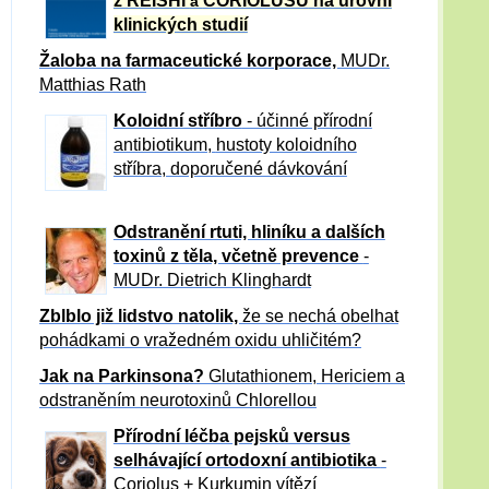
z REISHI
CORIOLUSU
na úrovni
a
klinických studií
Žaloba
na farmaceutické korporace,
MUDr.
Matthias Rath
Koloidní stříbro
- účinné přírodní
antibiotikum,
hustoty koloidního
stříbra, doporučené dávkování
Odstranění rtuti, hliníku a dalších
toxinů z těla, včetně p
revence
-
MUDr. Dietrich Klinghardt
Zblblo již lidstvo natolik,
že se nechá obelhat
pohádkami o vražedném oxidu uhličitém?
Jak na Parkinsona?
Glutathionem, Hericiem a
odstraněním neurotoxinů Chlorellou
Přírodní léčba pejsků versus
selhávající ortodoxní antibiotika
-
Coriolus + Kurkumin vítězí