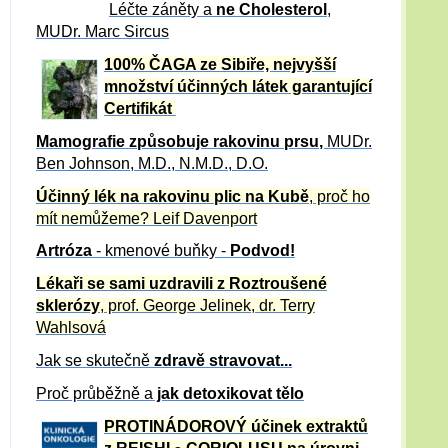
Léčte záněty a
ne Cholesterol
,
MUDr. Marc Sircus
100% ČAGA ze Sibiře, nejvyšší
množství účinných látek garantující
Certifikát
Mamografie způsobuje rakovinu prsu
,
MUDr.
Ben Johnson, M.D., N.M.D., D.O.
Účinný
lék na
rakovinu plic na Kubě
, proč ho
mít nemůžeme?
Leif Davenport
Artróza
- kmenové buňky -
Podvod!
Lékaři se sami uzdravili z Roztroušené
sklerózy
, prof. George Jelinek, dr. Terry
Wahlsová
Jak se skutečně
zdravě
stravovat...
Proč průběžně a
jak detoxikovat tělo
PROTINÁDOROVÝ účinek extraktů