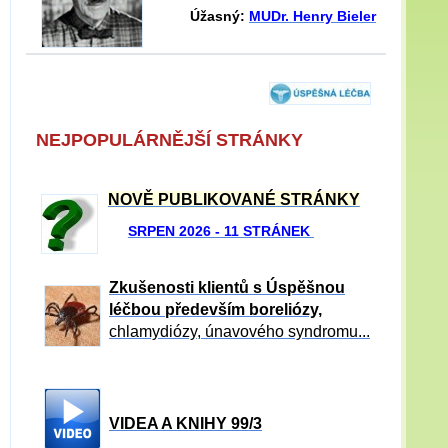
Úžasný:
MUDr. Henry Bieler
NEJPOPULÁRNĚJŠÍ STRÁNKY
NOVĚ PUBLIKOVANÉ STRÁNKY
SRPEN 2026 - 11 STRÁNEK
Zkušenosti klientů s Úspěšnou
léčbou především boreliózy,
chlamydiózy, únavového syndromu...
VIDEA A KNIHY 99/3