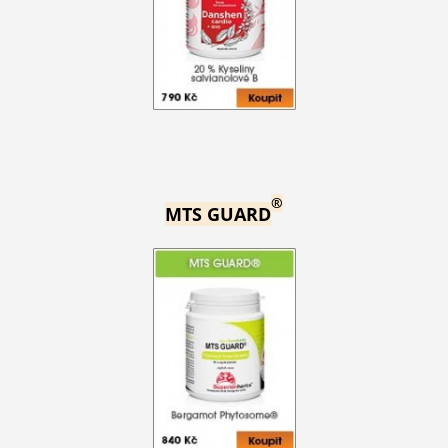
®
MTS GUARD