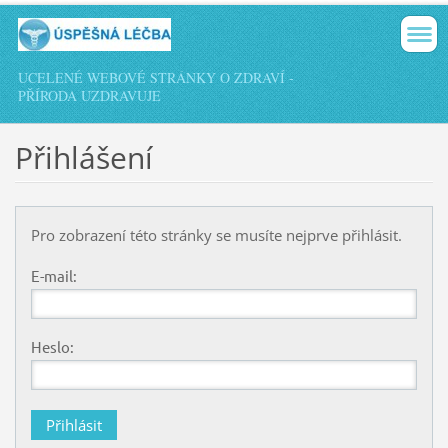
UCELENÉ WEBOVÉ STRÁNKY O ZDRAVÍ -
PŘÍRODA UZDRAVUJE
Přihlášení
Pro zobrazení této stránky se musíte nejprve přihlásit.
E-mail:
Heslo: