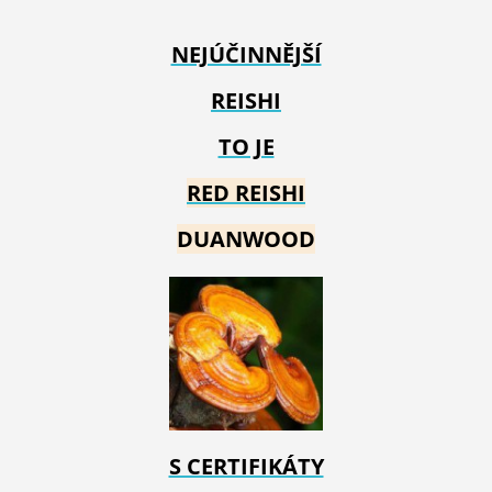
NEJÚČINNĚJŠÍ
REISHI
TO JE
RED REIS
HI
DUANWOOD
S CERTIFIKÁTY