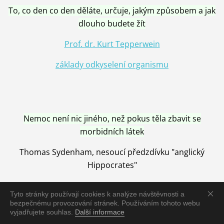
To, co den co den děláte, určuje, jakým způsobem a jak
dlouho budete žít
Prof. dr. Kurt Tepperwein
základy odkyselení organismu
Nemoc není nic jiného, než pokus těla zbavit se
morbidních látek
Thomas Sydenham, nesoucí předzdívku "anglický
Hippocrates"
Tyto stránky používají cookies k analýze návštěvnosti a
bezpečnému provozování stránek. Používáním tohoto webu
vyjadřujete souhlas.
Další informace
Nemoc je vyléčena jen pomocí Přírody, neutralizací a