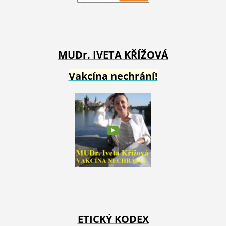
MUDr. IVETA
KŘÍŽOVÁ
Vakcína nechrání!
ETICKÝ KODEX