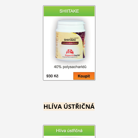
HLÍVA ÚSTŘIČNÁ