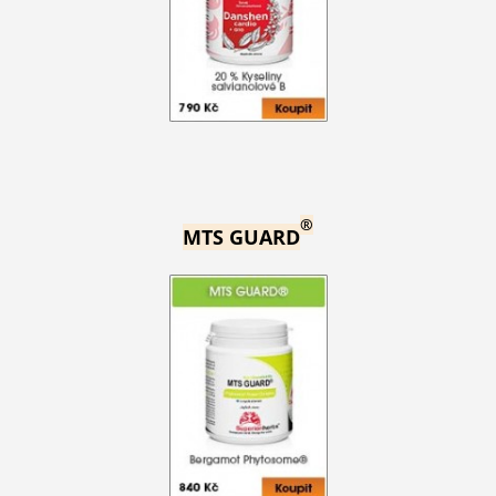
®
MTS GUARD