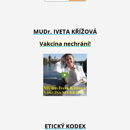
MUDr. IVETA
KŘÍŽOVÁ
Vakcína nechrání!
ETICKÝ KODEX