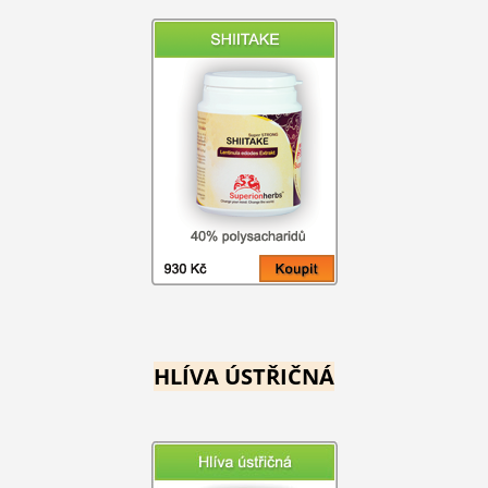
HLÍVA ÚSTŘIČNÁ