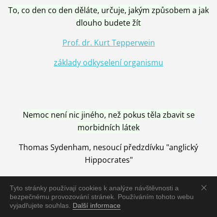
To, co den co den děláte, určuje, jakým způsobem a jak
dlouho budete žít
Prof. dr. Kurt Tepperwein
základy odkyselení organismu
Nemoc není nic jiného, než pokus těla zbavit se
morbidních látek
Thomas Sydenham, nesoucí předzdívku "anglický
Hippocrates"
Tyto stránky používají cookies k analýze návštěvnosti a
bezpečnému provozování stránek. Používáním tohoto webu
vyjadřujete souhlas.
Další informace
Nemoc je vyléčena jen pomocí Přírody, neutralizací a