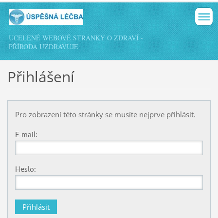
UCELENÉ WEBOVÉ STRÁNKY O ZDRAVÍ -
PŘÍRODA UZDRAVUJE
Přihlášení
Pro zobrazení této stránky se musíte nejprve přihlásit.
E-mail:
Heslo: