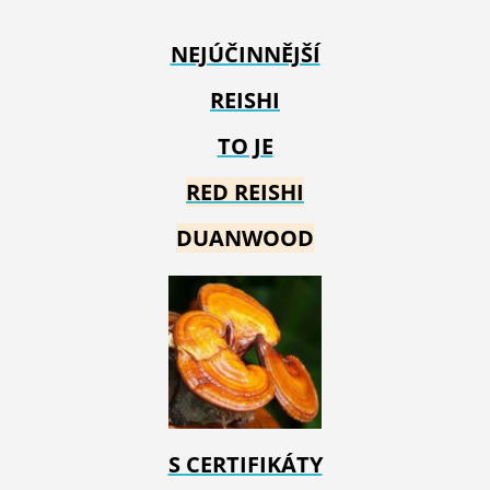
NEJÚČINNĚJŠÍ
REISHI
TO JE
RED REIS
HI
DUANWOOD
S CERTIFIKÁTY