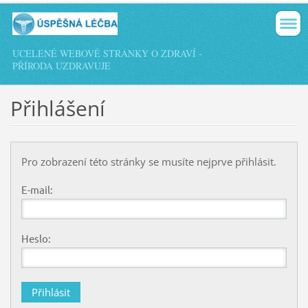
UCELENÉ WEBOVÉ STRÁNKY O ZDRAVÍ -
PŘÍRODA UZDRAVUJE
Přihlášení
Pro zobrazení této stránky se musíte nejprve přihlásit.
E-mail:
Heslo: