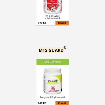
®
MTS GUARD