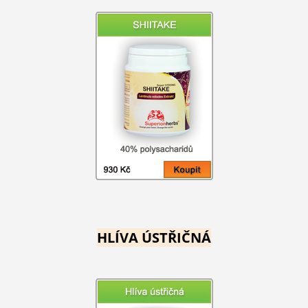
HLÍVA ÚSTŘIČNÁ