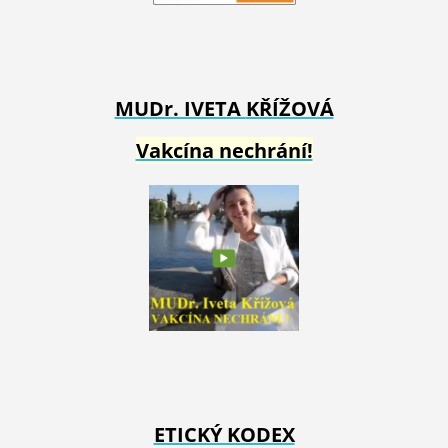
MUDr. IVETA
KŘÍŽOVÁ
Vakcína nechrání!
ETICKÝ KODEX