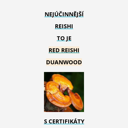
NEJÚČINNĚJŠÍ
REISHI
TO JE
RED REIS
HI
DUANWOOD
S CERTIFIKÁTY