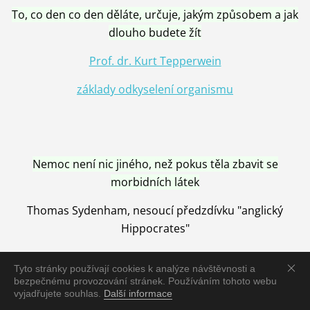
To, co den co den děláte, určuje, jakým způsobem a jak
dlouho budete žít
Prof. dr. Kurt Tepperwein
základy odkyselení organismu
Nemoc není nic jiného, než pokus těla zbavit se
morbidních látek
Thomas Sydenham, nesoucí předzdívku "anglický
Hippocrates"
Tyto stránky používají cookies k analýze návštěvnosti a
bezpečnému provozování stránek. Používáním tohoto webu
vyjadřujete souhlas.
Další informace
Nemoc je vyléčena jen pomocí Přírody, neutralizací a