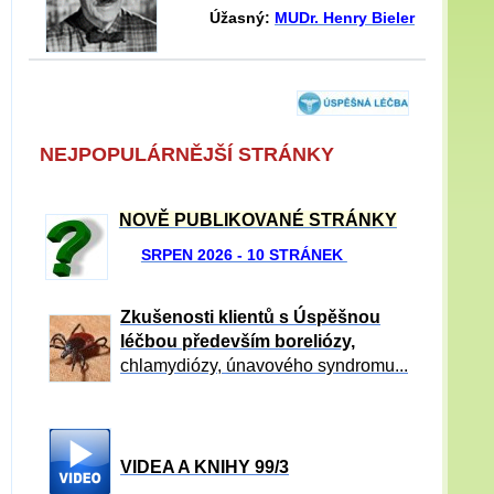
Úžasný:
MUDr. Henry Bieler
NEJPOPULÁRNĚJŠÍ STRÁNKY
NOVĚ PUBLIKOVANÉ STRÁNKY
SRPEN 2026 - 10 STRÁNEK
Zkušenosti klientů s Úspěšnou
léčbou především boreliózy,
chlamydiózy, únavového syndromu...
VIDEA A KNIHY 99/3