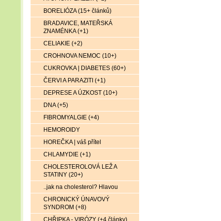
BORELIÓZA (15+ článků)
BRADAVICE, MATEŘSKÁ
ZNAMÉNKA (+1)
CELIAKIE (+2)
CROHNOVA NEMOC (10+)
CUKROVKA | DIABETES (60+)
ČERVI A PARAZITI (+1)
DEPRESE A ÚZKOST (10+)
DNA (+5)
FIBROMYALGIE (+4)
HEMOROIDY
HOREČKA | váš přítel
CHLAMYDIE (+1)
CHOLESTEROLOVÁ LEŽ A
STATINY (20+)
..jak na cholesterol? Hlavou
CHRONICKÝ ÚNAVOVÝ
SYNDROM (+8)
CHŘIPKA - VIRÓZY (+4 články)