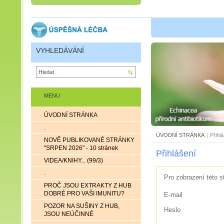
VYHLEDÁVÁNÍ
MENU
ÚVODNÍ STRÁNKA
.
ÚVODNÍ STRÁNKA
|
Přihl
NOVĚ PUBLIKOVANÉ STRÁNKY
"SRPEN 2026" - 10 stránek
Přihlášení
VIDEA/KNIHY... (99/3)
.
Pro zobrazení této s
PROČ JSOU EXTRAKTY Z HUB
DOBRÉ PRO VAŠI IMUNITU?
E-mail
POZOR NA SUŠINY Z HUB,
Heslo
JSOU NEÚČINNÉ