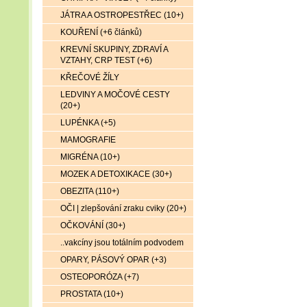
JÁTRA A OSTROPESTŘEC (10+)
KOUŘENÍ (+6 článků)
KREVNÍ SKUPINY, ZDRAVÍ A
VZTAHY, CRP TEST (+6)
KŘEČOVÉ ŽÍLY
LEDVINY A MOČOVÉ CESTY
(20+)
LUPÉNKA (+5)
MAMOGRAFIE
MIGRÉNA (10+)
MOZEK A DETOXIKACE (30+)
OBEZITA (110+)
OČI | zlepšování zraku cviky (20+)
OČKOVÁNÍ (30+)
..vakcíny jsou totálním podvodem
OPARY, PÁSOVÝ OPAR (+3)
OSTEOPORÓZA (+7)
PROSTATA (10+)