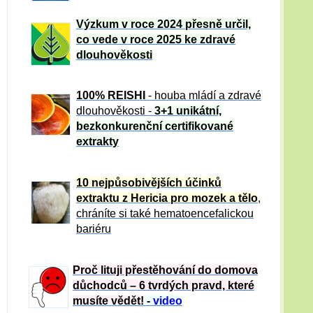
Výzkum v roce 2024 přesně určil,
co vede v roce 2025 ke zdravé
dlouhověkosti
100% REISHI
- houba mládí a zdravé
dlou
h
ověkosti -
3+1 unikátní,
bezkonkurenční certifikované
extrakty
10 nejpůsobivějších účinků
extraktu z Hericia pro mozek a tělo
,
chráníte si také hematoencefalickou
bariéru
Proč lituji přestěhování do domova
důchodců – 6 tvrdých pravd, které
musíte vědět!
-
video