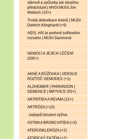
stárnutí a způsoby jak obojímu
předcházet | MVDr.MUDr.Joe
Wallach (10+)
Trvalá detoxikace toxinů | MUDr.
Dietrich Klinghardt (+4)
AIDS, HIV je podvod světového
rozsahu | MUDr.Sazonová
.
NEMOCI A JEJICH LÉČENÍ
(200+)
.
AKNÉ A RŮŽOVKA | VERSUS
ROZTOČ DEMODEX (+1)
ALZHEIMER | PARKINSON |
DEMENCE | MRTVICE (50+)
ARTRITIDA A REVMA (15+)
ARTRÓZA (+10)
..nejlepší kloubní výživa
ASTMA A BRONCHITIDA (+3)
ATEROSKLERÓZA (+2)
ATOPICKÝ EKZÉM (+2)