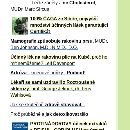
Léčte záněty a
ne Cholesterol
,
MUDr. Marc Sircus
100% ČAGA ze Sibiře, nejvyšší
množství účinných látek garantující
Certifikát
Mamografie způsobuje rakovinu prsu
,
MUDr.
Ben Johnson, M.D., N.M.D., D.O.
Účinný
lék na
rakovinu plic na Kubě
, proč ho
mít nemůžeme?
Leif Davenport
Artróza
- kmenové buňky -
Podvod!
Lékaři se sami uzdravili z Roztroušené
sklerózy
, prof. George Jelinek, dr. Terry
Wahlsová
Jak se skutečně
zdravě
stravovat...
Proč průběžně a
jak detoxikovat tělo
PROTINÁDOROVÝ účinek extraktů