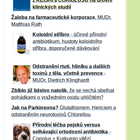
z REISHI
CORIOLUSU
na úrovni
a
klinických studií
Žaloba
na farmaceutické korporace,
MUDr.
Matthias Rath
Koloidní stříbro
- účinné přírodní
antibiotikum,
hustoty koloidního
stříbra, doporučené dávkování
Odstranění rtuti, hliníku a dalších
toxinů z těla, včetně p
revence
-
MUDr. Dietrich Klinghardt
Zblblo již lidstvo natolik,
že se nechá obelhat
pohádkami o vražedném oxidu uhličitém?
Jak na Parkinsona?
Glutathionem, Hericiem a
odstraněním neurotoxinů Chlorellou
Přírodní léčba pejsků versus
selhávající ortodoxní antibiotika
-
Coriolus + Kurkumin vítězí