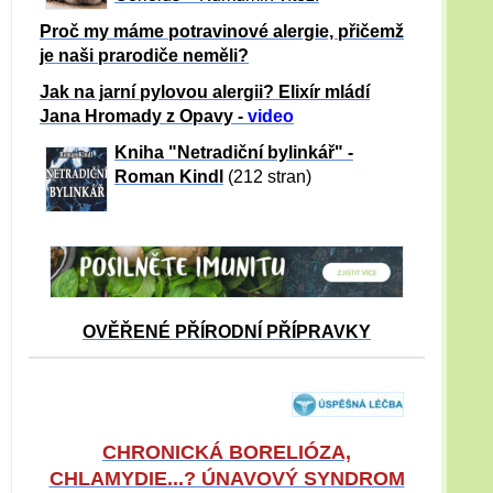
Proč my máme potravinové alergie, přičemž
je naši prarodiče neměli?
Jak na jarní pylovou alergii? Elixír mládí
Jana Hromady z Opavy -
video
Kniha "Netradiční bylinkář" -
Roman Kindl
(212 stran)
OVĚŘENÉ PŘÍRODNÍ PŘÍPRAVKY
CHRONICKÁ BORELIÓZA,
CHLAMYDIE...? ÚNAVOVÝ SYNDROM