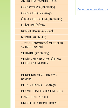
ANTRODIA CAMPHORATA
CORDYCEPS (+3 články)
Registrace nového uži
CORIOLUS (+2 články)
ČAGA a HERICIUM (+6 článků)
HLÍVA ÚSTŘIČNÁ
PORNATKA KOKOSOVÁ
REISHI (+6 článků)
+ REISHI SPÓROVÝ OLEJ S 30
% TRITERPÉNŮ
SHIITAKE (+2 články)
SUPÍK – SIRUP PRO DĚTI NA
PODPORU IMUNITY
.
BERBERIN GLYCOshift™ -
novinka
BETAGLUKAN (+3 články)
BOSWELLIA PHYTOSOME (+1)
DANSHEN CARDIO
PROBIOTIKA BIOME BOOST