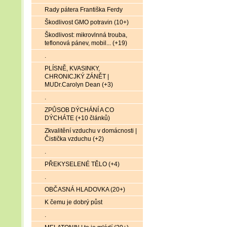
Rady pátera Františka Ferdy
Škodlivost GMO potravin (10+)
Škodlivost: mikrovlnná trouba,
teflonová pánev, mobil... (+19)
.
PLÍSNĚ, KVASINKY,
CHRONICJKÝ ZÁNĚT |
MUDr.Carolyn Dean (+3)
.
ZPŮSOB DÝCHÁNÍ A CO
DÝCHÁTE (+10 článků)
Zkvalitění vzduchu v domácnosti |
Čistička vzduchu (+2)
.
PŘEKYSELENÉ TĚLO (+4)
.
OBČASNÁ HLADOVKA (20+)
K čemu je dobrý půst
.