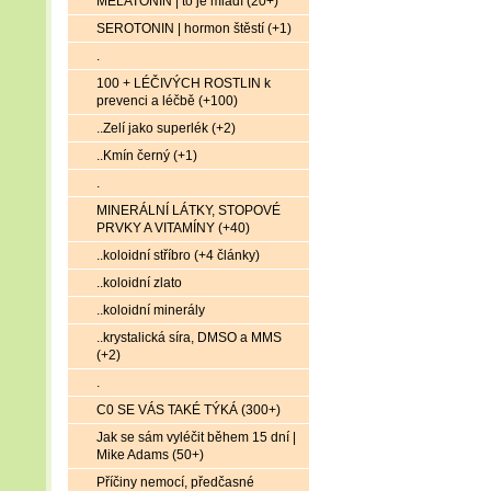
MELATONIN | to je mládí (20+)
SEROTONIN | hormon štěstí (+1)
.
100 + LÉČIVÝCH ROSTLIN k
prevenci a léčbě (+100)
..Zelí jako superlék (+2)
..Kmín černý (+1)
.
MINERÁLNÍ LÁTKY, STOPOVÉ
PRVKY A VITAMÍNY (+40)
..koloidní stříbro (+4 články)
..koloidní zlato
..koloidní minerály
..krystalická síra, DMSO a MMS
(+2)
.
C0 SE VÁS TAKÉ TÝKÁ (300+)
Jak se sám vyléčit během 15 dní |
Mike Adams (50+)
Příčiny nemocí, předčasné