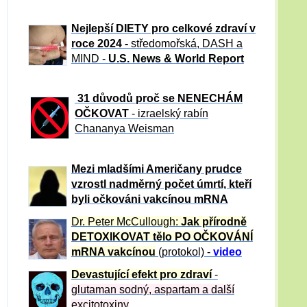
Nejlepší DIETY pro celkové zdraví v
roce 2024 -
středomořská, DASH a
MIND -
U.S. News & World Report
31 důvod
ů proč se NENECHÁM
OČKOVAT
- izraelský rabín
Chananya Weisman
Mezi mladšími Američany prudce
vzrostl nadměrný počet úmrtí, kteří
byli očkováni vakcínou mRNA
Dr. Peter
McCullough:
Jak přírodně
DETOXIKOVAT tělo PO OČKOVÁNÍ
mRNA vakcínou
(protokol) -
video
Devastující efekt pro zdraví
-
glutaman sodný, aspartam a další
excitotoxiny