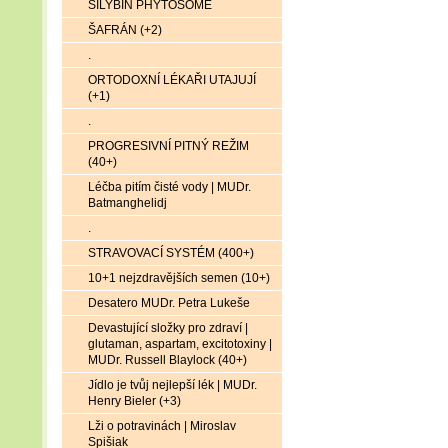
SILYBIN PHYTOSOME
ŠAFRÁN (+2)
.
ORTODOXNÍ LÉKAŘI UTAJUJÍ
(+1)
.
PROGRESIVNÍ PITNÝ REŽIM
(40+)
Léčba pitím čisté vody | MUDr.
Batmanghelidj
.
STRAVOVACÍ SYSTÉM (400+)
10+1 nejzdravějších semen (10+)
Desatero MUDr. Petra Lukeše
Devastující složky pro zdraví |
glutaman, aspartam, excitotoxiny |
MUDr. Russell Blaylock (40+)
Jídlo je tvůj nejlepší lék | MUDr.
Henry Bieler (+3)
Lži o potravinách | Miroslav
Spišiak