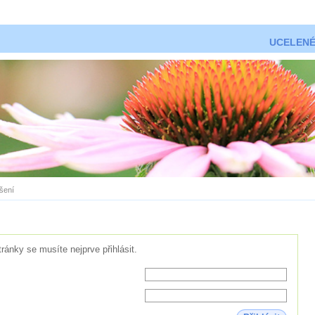
UCELENÉ
ášení
tránky se musíte nejprve přihlásit.