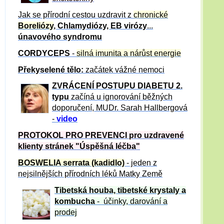
Jak se přírodní cestou uzdravit z
chronické
Boreliózy
, Chlamydiózy, EB virózy
...
únavového syndromu
CORDYCEPS
-
silná imunita a nárůst energie
Překyselené tělo:
začátek vážné nemoci
ZVRÁCE
NÍ POSTUPU DIABETU 2.
typu
začíná u ignorování běžných
doporučení, MUDr. Sarah Hallbergová
-
video
PROTOKOL PRO PREVENCI pro uzdravené
klienty
stránek "Úspěšná léčba"
BOSWELIA serrata (kadidlo)
- jeden z
nejsilnějších přírodních léků Matky Země
Tibetská houba, tibetské
krystaly
a
kombucha
- účinky, darování a
prodej