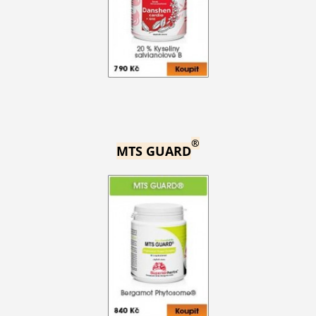
®
MTS GUARD