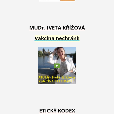
MUDr. IVETA
KŘÍŽOVÁ
Vakcína nechrání!
ETICKÝ KODEX