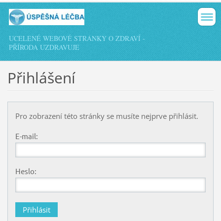
UCELENÉ WEBOVÉ STRÁNKY O ZDRAVÍ -
PŘÍRODA UZDRAVUJE
Přihlášení
Pro zobrazení této stránky se musíte nejprve přihlásit.
E-mail:
Heslo: