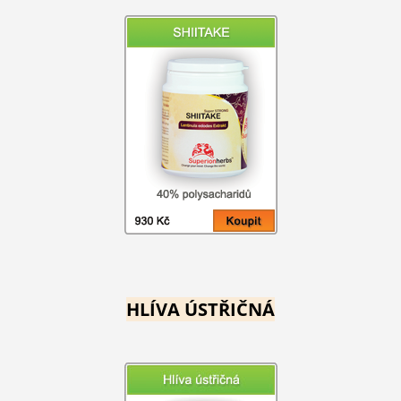
HLÍVA ÚSTŘIČNÁ