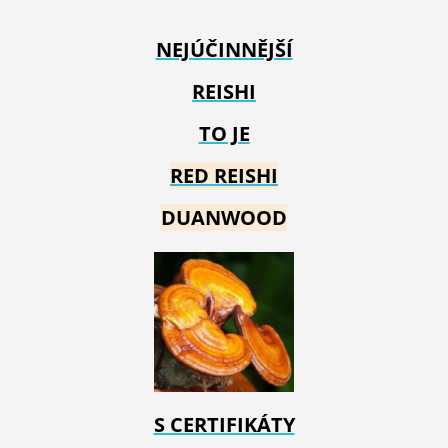
NEJÚČINNĚJŠÍ
REISHI
TO JE
RED REIS
HI
DUANWOOD
S CERTIFIKÁTY