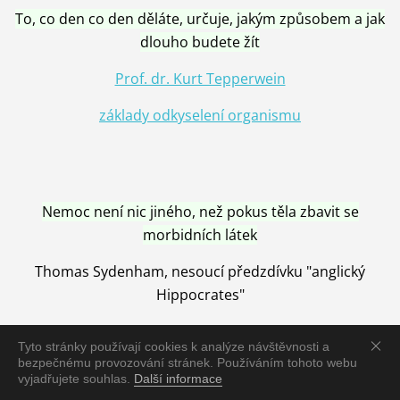
To, co den co den děláte, určuje, jakým způsobem a jak
dlouho budete žít
Prof. dr. Kurt Tepperwein
základy odkyselení organismu
Nemoc není nic jiného, než pokus těla zbavit se
morbidních látek
Thomas Sydenham, nesoucí předzdívku "anglický
Hippocrates"
Tyto stránky používají cookies k analýze návštěvnosti a
bezpečnému provozování stránek. Používáním tohoto webu
vyjadřujete souhlas.
Další informace
Nemoc je vyléčena jen pomocí Přírody, neutralizací a