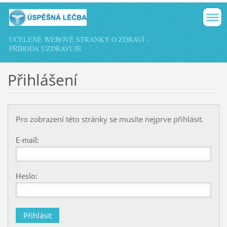
UCELENÉ WEBOVÉ STRÁNKY O ZDRAVÍ -
PŘÍRODA UZDRAVUJE
Přihlášení
Pro zobrazení této stránky se musíte nejprve přihlásit.
E-mail:
Heslo: