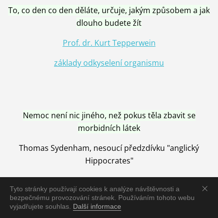
To, co den co den děláte, určuje, jakým způsobem a jak
dlouho budete žít
Prof. dr. Kurt Tepperwein
základy odkyselení organismu
Nemoc není nic jiného, než pokus těla zbavit se
morbidních látek
Thomas Sydenham, nesoucí předzdívku "anglický
Hippocrates"
Tyto stránky používají cookies k analýze návštěvnosti a
bezpečnému provozování stránek. Používáním tohoto webu
vyjadřujete souhlas.
Další informace
Nemoc je vyléčena jen pomocí Přírody, neutralizací a