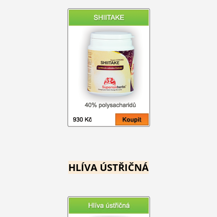
HLÍVA ÚSTŘIČNÁ