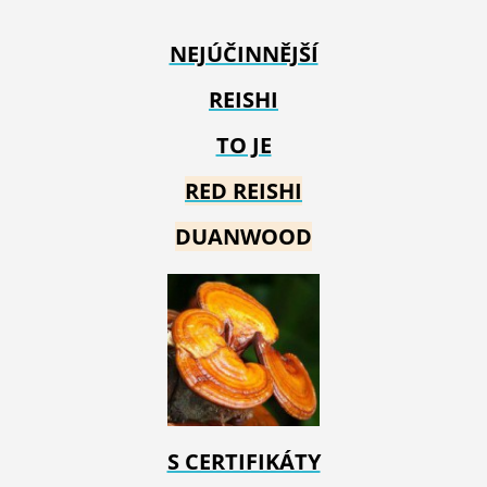
NEJÚČINNĚJŠÍ
REISHI
TO JE
RED REIS
HI
DUANWOOD
S CERTIFIKÁTY