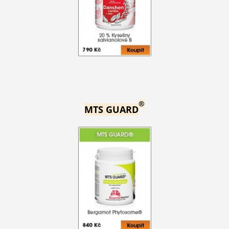
®
MTS GUARD