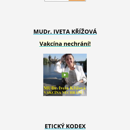
MUDr. IVETA
KŘÍŽOVÁ
Vakcína nechrání!
ETICKÝ KODEX