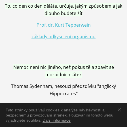
To, co den co den děláte, určuje, jakým způsobem a jak
dlouho budete žít
Prof. dr. Kurt Tepperwein
základy odkyselení organismu
Nemoc není nic jiného, než pokus těla zbavit se
morbidních látek
Thomas Sydenham, nesoucí předzdívku "anglický
Hippocrates"
Tyto stránky používají cookies k analýze návštěvnosti a
bezpečnému provozování stránek. Používáním tohoto webu
vyjadřujete souhlas.
Další informace
Nemoc je vyléčena jen pomocí Přírody, neutralizací a