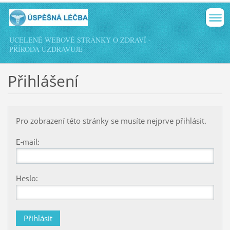
UCELENÉ WEBOVÉ STRÁNKY O ZDRAVÍ -
PŘÍRODA UZDRAVUJE
Přihlášení
Pro zobrazení této stránky se musíte nejprve přihlásit.
E-mail:
Heslo: