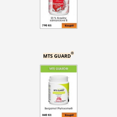
®
MTS GUARD