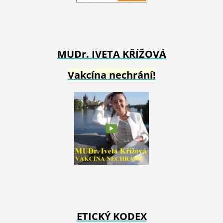
MUDr. IVETA
KŘÍŽOVÁ
Vakcína nechrání!
ETICKÝ KODEX