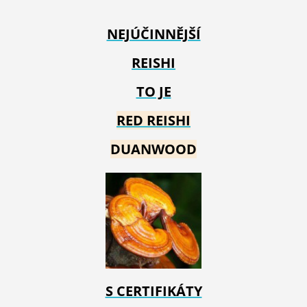
NEJÚČINNĚJŠÍ
REISHI
TO JE
RED REIS
HI
DUANWOOD
S CERTIFIKÁTY