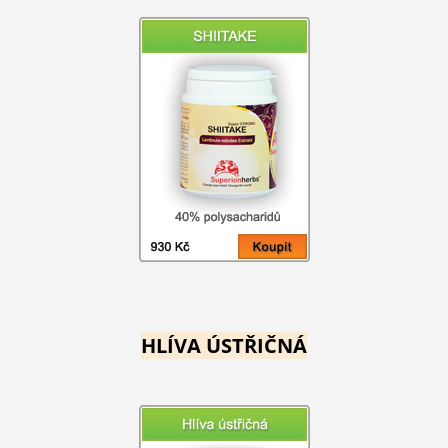
HLÍVA ÚSTŘIČNÁ