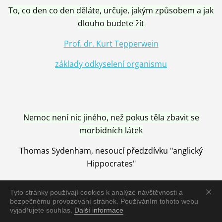
To, co den co den děláte, určuje, jakým způsobem a jak
dlouho budete žít
Prof. dr. Kurt Tepperwein
základy odkyselení organismu
Nemoc není nic jiného, než pokus těla zbavit se
morbidních látek
Thomas Sydenham, nesoucí předzdívku "anglický
Hippocrates"
Tyto stránky používají cookies k analýze návštěvnosti a
bezpečnému provozování stránek. Používáním tohoto webu
vyjadřujete souhlas.
Další informace
Nemoc je vyléčena jen pomocí Přírody, neutralizací a