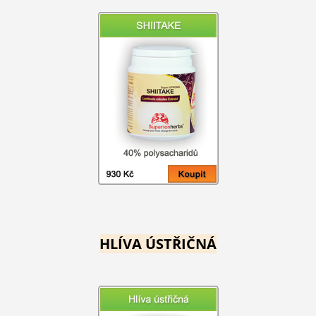
HLÍVA ÚSTŘIČNÁ