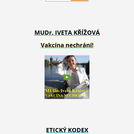
MUDr. IVETA
KŘÍŽOVÁ
Vakcína nechrání!
ETICKÝ KODEX