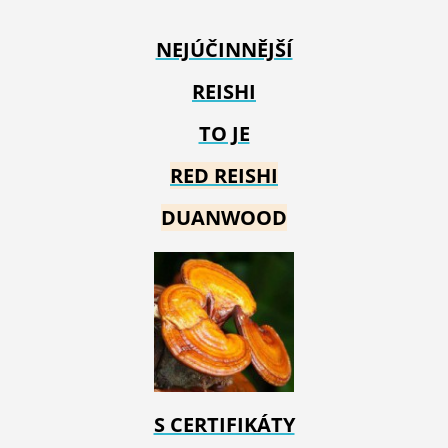
NEJÚČINNĚJŠÍ
REISHI
TO JE
RED REIS
HI
DUANWOOD
S CERTIFIKÁTY