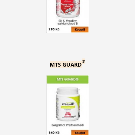
®
MTS GUARD