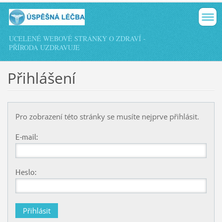
UCELENÉ WEBOVÉ STRÁNKY O ZDRAVÍ -
PŘÍRODA UZDRAVUJE
Přihlášení
Pro zobrazení této stránky se musíte nejprve přihlásit.
E-mail:
Heslo: