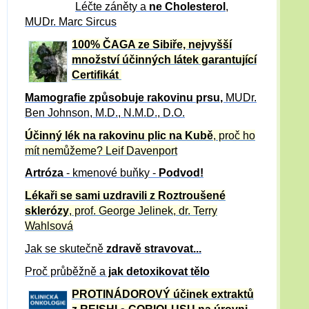
Léčte záněty a
ne Cholesterol
,
MUDr. Marc Sircus
100% ČAGA ze Sibiře, nejvyšší
množství účinných látek garantující
Certifikát
Mamografie způsobuje rakovinu prsu
,
MUDr.
Ben Johnson, M.D., N.M.D., D.O.
Účinný
lék na
rakovinu plic na Kubě
, proč ho
mít nemůžeme?
Leif Davenport
Artróza
- kmenové buňky -
Podvod!
Lékaři se sami uzdravili z Roztroušené
sklerózy
, prof. George Jelinek, dr. Terry
Wahlsová
Jak se skutečně
zdravě
stravovat...
Proč průběžně a
jak detoxikovat tělo
PROTINÁDOROVÝ účinek extraktů