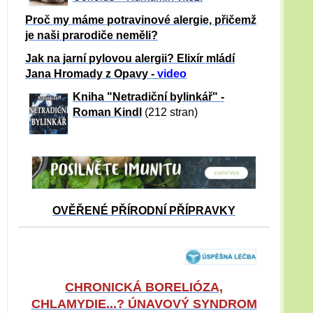
Proč my máme potravinové alergie, přičemž
je naši prarodiče neměli?
Jak na jarní pylovou alergii? Elixír mládí
Jana Hromady z Opavy -
video
Kniha "Netradiční bylinkář" -
Roman Kindl
(212 stran)
OVĚŘENÉ PŘÍRODNÍ PŘÍPRAVKY
CHRONICKÁ BORELIÓZA,
CHLAMYDIE...? ÚNAVOVÝ SYNDROM