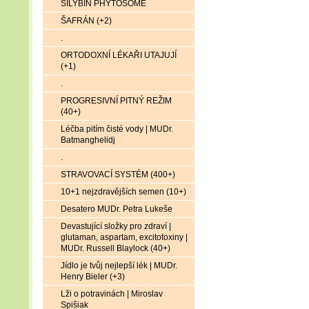
SILYBIN PHYTOSOME
ŠAFRÁN (+2)
.
ORTODOXNÍ LÉKAŘI UTAJUJÍ
(+1)
.
PROGRESIVNÍ PITNÝ REŽIM
(40+)
Léčba pitím čisté vody | MUDr.
Batmanghelidj
.
STRAVOVACÍ SYSTÉM (400+)
10+1 nejzdravějších semen (10+)
Desatero MUDr. Petra Lukeše
Devastující složky pro zdraví |
glutaman, aspartam, excitotoxiny |
MUDr. Russell Blaylock (40+)
Jídlo je tvůj nejlepší lék | MUDr.
Henry Bieler (+3)
Lži o potravinách | Miroslav
Spišiak