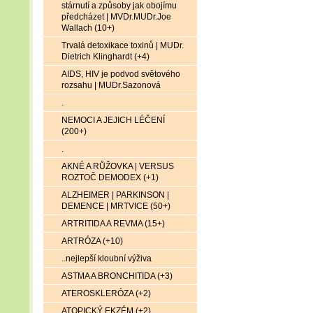
stárnutí a způsoby jak obojímu
předcházet | MVDr.MUDr.Joe
Wallach (10+)
Trvalá detoxikace toxinů | MUDr.
Dietrich Klinghardt (+4)
AIDS, HIV je podvod světového
rozsahu | MUDr.Sazonová
.
NEMOCI A JEJICH LÉČENÍ
(200+)
.
AKNÉ A RŮŽOVKA | VERSUS
ROZTOČ DEMODEX (+1)
ALZHEIMER | PARKINSON |
DEMENCE | MRTVICE (50+)
ARTRITIDA A REVMA (15+)
ARTRÓZA (+10)
..nejlepší kloubní výživa
ASTMA A BRONCHITIDA (+3)
ATEROSKLERÓZA (+2)
ATOPICKÝ EKZÉM (+2)