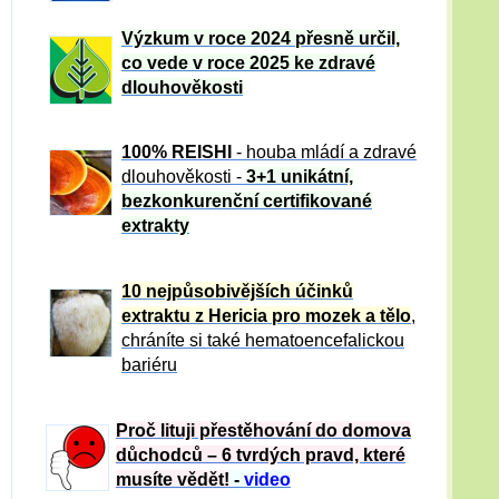
Výzkum v roce 2024 přesně určil,
co vede v roce 2025 ke zdravé
dlouhověkosti
100% REISHI
- houba mládí a zdravé
dlou
h
ověkosti -
3+1 unikátní,
bezkonkurenční certifikované
extrakty
10 nejpůsobivějších účinků
extraktu z Hericia pro mozek a tělo
,
chráníte si také hematoencefalickou
bariéru
Proč lituji přestěhování do domova
důchodců – 6 tvrdých pravd, které
musíte vědět!
-
video