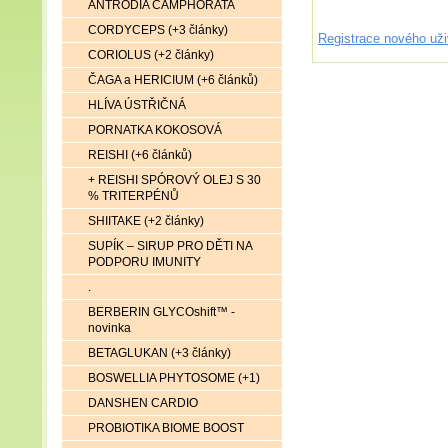
ANTRODIA CAMPHORATA
CORDYCEPS (+3 články)
Registrace nového uži
CORIOLUS (+2 články)
ČAGA a HERICIUM (+6 článků)
HLÍVA ÚSTŘIČNÁ
PORNATKA KOKOSOVÁ
REISHI (+6 článků)
+ REISHI SPÓROVÝ OLEJ S 30
% TRITERPÉNŮ
SHIITAKE (+2 články)
SUPÍK – SIRUP PRO DĚTI NA
PODPORU IMUNITY
.
BERBERIN GLYCOshift™ -
novinka
BETAGLUKAN (+3 články)
BOSWELLIA PHYTOSOME (+1)
DANSHEN CARDIO
PROBIOTIKA BIOME BOOST