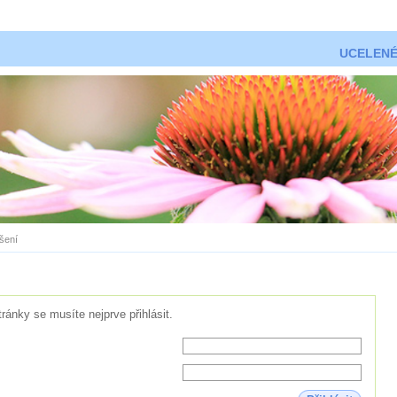
UCELENÉ
ášení
tránky se musíte nejprve přihlásit.