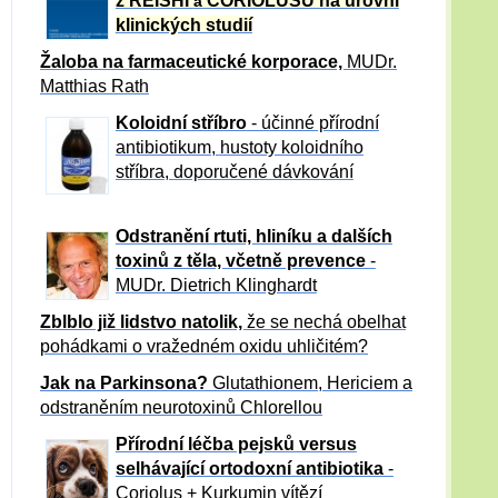
z REISHI
CORIOLUSU
na úrovni
a
klinických studií
Žaloba
na farmaceutické korporace,
MUDr.
Matthias Rath
Koloidní stříbro
- účinné přírodní
antibiotikum,
hustoty koloidního
stříbra, doporučené dávkování
Odstranění rtuti, hliníku a dalších
toxinů z těla, včetně p
revence
-
MUDr. Dietrich Klinghardt
Zblblo již lidstvo natolik,
že se nechá obelhat
pohádkami o vražedném oxidu uhličitém?
Jak na Parkinsona?
Glutathionem, Hericiem a
odstraněním neurotoxinů Chlorellou
Přírodní léčba pejsků versus
selhávající ortodoxní antibiotika
-
Coriolus + Kurkumin vítězí