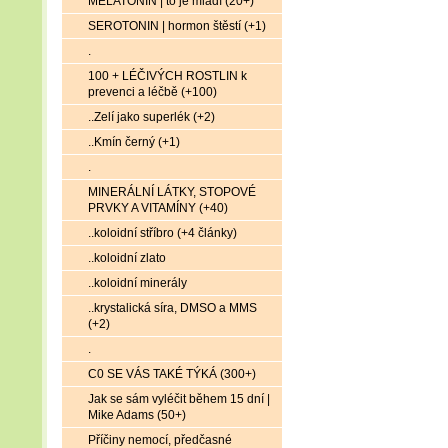
MELATONIN | to je mládí (20+)
SEROTONIN | hormon štěstí (+1)
.
100 + LÉČIVÝCH ROSTLIN k
prevenci a léčbě (+100)
..Zelí jako superlék (+2)
..Kmín černý (+1)
.
MINERÁLNÍ LÁTKY, STOPOVÉ
PRVKY A VITAMÍNY (+40)
..koloidní stříbro (+4 články)
..koloidní zlato
..koloidní minerály
..krystalická síra, DMSO a MMS
(+2)
.
C0 SE VÁS TAKÉ TÝKÁ (300+)
Jak se sám vyléčit během 15 dní |
Mike Adams (50+)
Příčiny nemocí, předčasné