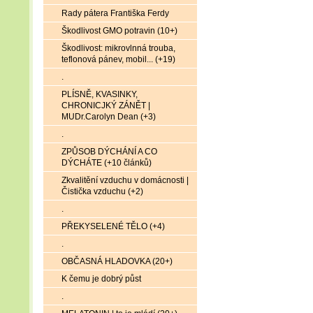
Rady pátera Františka Ferdy
Škodlivost GMO potravin (10+)
Škodlivost: mikrovlnná trouba,
teflonová pánev, mobil... (+19)
.
PLÍSNĚ, KVASINKY,
CHRONICJKÝ ZÁNĚT |
MUDr.Carolyn Dean (+3)
.
ZPŮSOB DÝCHÁNÍ A CO
DÝCHÁTE (+10 článků)
Zkvalitění vzduchu v domácnosti |
Čistička vzduchu (+2)
.
PŘEKYSELENÉ TĚLO (+4)
.
OBČASNÁ HLADOVKA (20+)
K čemu je dobrý půst
.