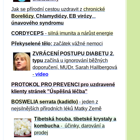
Jak se přírodní cestou uzdravit z
chronické
Boreliózy
, Chlamydiózy, EB virózy
...
únavového syndromu
CORDYCEPS
-
silná imunita a nárůst energie
Překyselené tělo:
začátek vážné nemoci
ZVRÁCE
NÍ POSTUPU DIABETU 2.
typu
začíná u ignorování běžných
doporučení, MUDr. Sarah Hallbergová
-
video
PROTOKOL PRO PREVENCI pro uzdravené
klienty
stránek "Úspěšná léčba"
BOSWELIA serrata (kadidlo)
- jeden z
nejsilnějších přírodních léků Matky Země
Tibetská houba, tibetské
krystaly
a
kombucha
- účinky, darování a
prodej