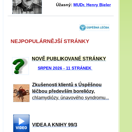
Úžasný:
MUDr. Henry Bieler
NEJPOPULÁRNĚJŠÍ STRÁNKY
NOVĚ PUBLIKOVANÉ STRÁNKY
SRPEN 2026 - 11 STRÁNEK
Zkušenosti klientů s Úspěšnou
léčbou především boreliózy,
chlamydiózy, únavového syndromu...
VIDEA A KNIHY 99/3