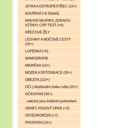
JÁTRA A OSTROPESTŘEC (10+)
KOUŘENÍ (+6 článků)
KREVNÍ SKUPINY, ZDRAVÍ A
VZTAHY, CRP TEST (+6)
KŘEČOVÉ ŽÍLY
LEDVINY A MOČOVÉ CESTY
(20+)
LUPÉNKA (+5)
MAMOGRAFIE
MIGRÉNA (10+)
MOZEK A DETOXIKACE (30+)
OBEZITA (110+)
OČI | zlepšování zraku cviky (20+)
OČKOVÁNÍ (30+)
..vakcíny jsou totálním podvodem
OPARY, PÁSOVÝ OPAR (+3)
OSTEOPORÓZA (+7)
PROSTATA (10+)