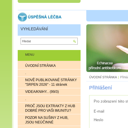
VYHLEDÁVÁNÍ
MENU
ÚVODNÍ STRÁNKA
.
ÚVODNÍ STRÁNKA
|
Přihl
NOVĚ PUBLIKOVANÉ STRÁNKY
"SRPEN 2026" - 11 stránek
Přihlášení
VIDEA/KNIHY... (99/3)
.
Pro zobrazení této s
PROČ JSOU EXTRAKTY Z HUB
DOBRÉ PRO VAŠI IMUNITU?
E-mail
POZOR NA SUŠINY Z HUB,
Heslo
JSOU NEÚČINNÉ