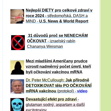
Nejlepší DIETY pro celkové zdraví v
roce 2024 -
středomořská, DASH a
MIND -
U.S. News & World Report
31 důvod
ů proč se NENECHÁM
OČKOVAT
- izraelský rabín
Chananya Weisman
Mezi mladšími Američany prudce
vzrostl nadměrný počet úmrtí, kteří
byli očkováni vakcínou mRNA
Dr. Peter
McCullough:
Jak přírodně
DETOXIKOVAT tělo PO OČKOVÁNÍ
mRNA vakcínou
(protokol) -
video
Devastující efekt pro zdraví
-
glutaman sodný, aspartam a další
excitotoxiny