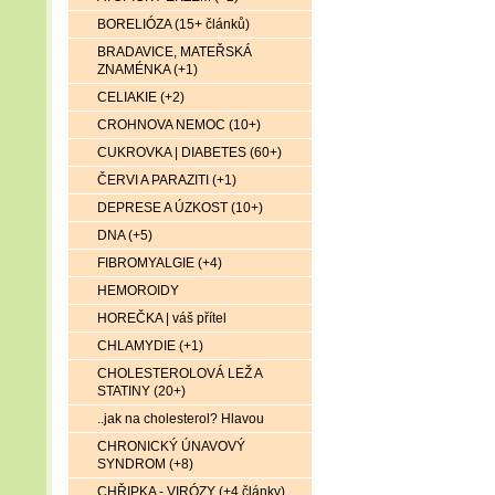
BORELIÓZA (15+ článků)
BRADAVICE, MATEŘSKÁ
ZNAMÉNKA (+1)
CELIAKIE (+2)
CROHNOVA NEMOC (10+)
CUKROVKA | DIABETES (60+)
ČERVI A PARAZITI (+1)
DEPRESE A ÚZKOST (10+)
DNA (+5)
FIBROMYALGIE (+4)
HEMOROIDY
HOREČKA | váš přítel
CHLAMYDIE (+1)
CHOLESTEROLOVÁ LEŽ A
STATINY (20+)
..jak na cholesterol? Hlavou
CHRONICKÝ ÚNAVOVÝ
SYNDROM (+8)
CHŘIPKA - VIRÓZY (+4 články)