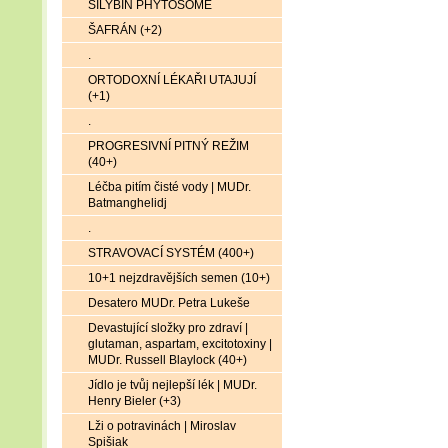
SILYBIN PHYTOSOME
ŠAFRÁN (+2)
.
ORTODOXNÍ LÉKAŘI UTAJUJÍ
(+1)
.
PROGRESIVNÍ PITNÝ REŽIM
(40+)
Léčba pitím čisté vody | MUDr.
Batmanghelidj
.
STRAVOVACÍ SYSTÉM (400+)
10+1 nejzdravějších semen (10+)
Desatero MUDr. Petra Lukeše
Devastující složky pro zdraví |
glutaman, aspartam, excitotoxiny |
MUDr. Russell Blaylock (40+)
Jídlo je tvůj nejlepší lék | MUDr.
Henry Bieler (+3)
Lži o potravinách | Miroslav
Spišiak