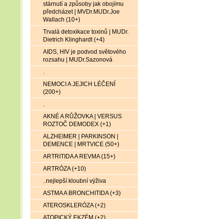
stárnutí a způsoby jak obojímu
předcházet | MVDr.MUDr.Joe
Wallach (10+)
Trvalá detoxikace toxinů | MUDr.
Dietrich Klinghardt (+4)
AIDS, HIV je podvod světového
rozsahu | MUDr.Sazonová
.
NEMOCI A JEJICH LÉČENÍ
(200+)
.
AKNÉ A RŮŽOVKA | VERSUS
ROZTOČ DEMODEX (+1)
ALZHEIMER | PARKINSON |
DEMENCE | MRTVICE (50+)
ARTRITIDA A REVMA (15+)
ARTRÓZA (+10)
..nejlepší kloubní výživa
ASTMA A BRONCHITIDA (+3)
ATEROSKLERÓZA (+2)
ATOPICKÝ EKZÉM (+2)