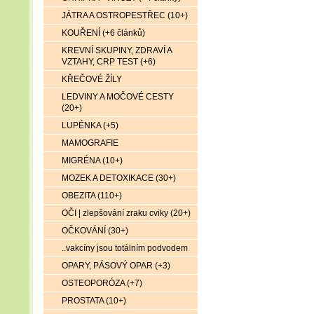
JÁTRA A OSTROPESTŘEC (10+)
KOUŘENÍ (+6 článků)
KREVNÍ SKUPINY, ZDRAVÍ A
VZTAHY, CRP TEST (+6)
KŘEČOVÉ ŽÍLY
LEDVINY A MOČOVÉ CESTY
(20+)
LUPÉNKA (+5)
MAMOGRAFIE
MIGRÉNA (10+)
MOZEK A DETOXIKACE (30+)
OBEZITA (110+)
OČI | zlepšování zraku cviky (20+)
OČKOVÁNÍ (30+)
..vakcíny jsou totálním podvodem
OPARY, PÁSOVÝ OPAR (+3)
OSTEOPORÓZA (+7)
PROSTATA (10+)