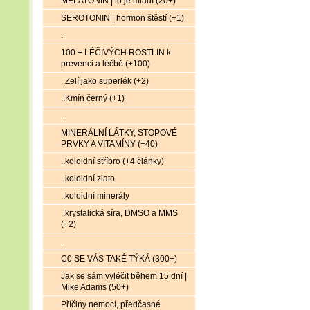
MELATONIN | to je mládí (20+)
SEROTONIN | hormon štěstí (+1)
.
100 + LÉČIVÝCH ROSTLIN k
prevenci a léčbě (+100)
..Zelí jako superlék (+2)
..Kmín černý (+1)
.
MINERÁLNÍ LÁTKY, STOPOVÉ
PRVKY A VITAMÍNY (+40)
..koloidní stříbro (+4 články)
..koloidní zlato
..koloidní minerály
..krystalická síra, DMSO a MMS
(+2)
.
C0 SE VÁS TAKÉ TÝKÁ (300+)
Jak se sám vyléčit během 15 dní |
Mike Adams (50+)
Příčiny nemocí, předčasné