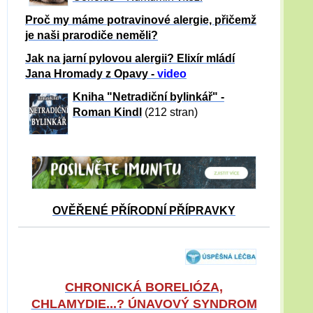
Proč my máme potravinové alergie, přičemž
je naši prarodiče neměli?
Jak na jarní pylovou alergii? Elixír mládí
Jana Hromady z Opavy -
video
Kniha "Netradiční bylinkář" -
Roman Kindl
(212 stran)
OVĚŘENÉ PŘÍRODNÍ PŘÍPRAVKY
CHRONICKÁ BORELIÓZA,
CHLAMYDIE...? ÚNAVOVÝ SYNDROM