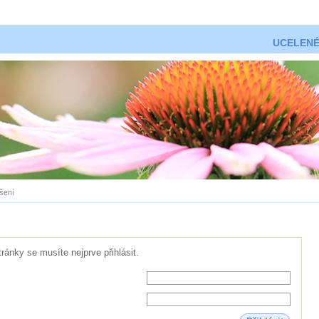
UCELENÉ
ášení
tránky se musíte nejprve přihlásit.