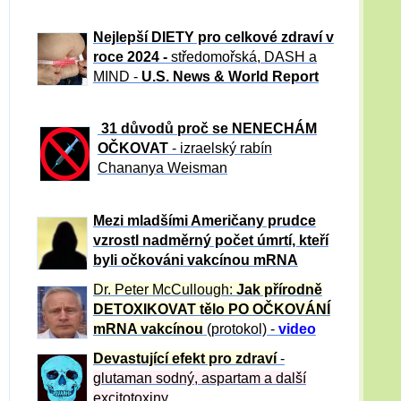
Nejlepší DIETY pro celkové zdraví v
roce 2024 -
středomořská, DASH a
MIND -
U.S. News & World Report
31 důvod
ů proč se NENECHÁM
OČKOVAT
- izraelský rabín
Chananya Weisman
Mezi mladšími Američany prudce
vzrostl nadměrný počet úmrtí, kteří
byli očkováni vakcínou mRNA
Dr. Peter
McCullough:
Jak přírodně
DETOXIKOVAT tělo PO OČKOVÁNÍ
mRNA vakcínou
(protokol) -
video
Devastující efekt pro zdraví
-
glutaman sodný, aspartam a další
excitotoxiny