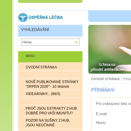
VYHLEDÁVÁNÍ
MENU
ÚVODNÍ STRÁNKA
.
ÚVODNÍ STRÁNKA
|
Přihl
NOVĚ PUBLIKOVANÉ STRÁNKY
"SRPEN 2026" - 10 stránek
Přihlášení
VIDEA/KNIHY... (99/3)
.
Pro zobrazení této s
PROČ JSOU EXTRAKTY Z HUB
DOBRÉ PRO VAŠI IMUNITU?
E-mail
POZOR NA SUŠINY Z HUB,
Heslo
JSOU NEÚČINNÉ