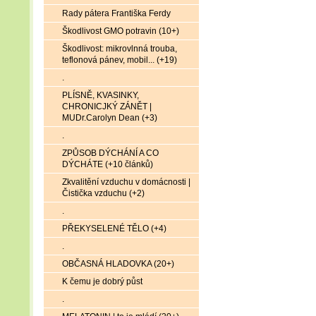
Rady pátera Františka Ferdy
Škodlivost GMO potravin (10+)
Škodlivost: mikrovlnná trouba,
teflonová pánev, mobil... (+19)
.
PLÍSNĚ, KVASINKY,
CHRONICJKÝ ZÁNĚT |
MUDr.Carolyn Dean (+3)
.
ZPŮSOB DÝCHÁNÍ A CO
DÝCHÁTE (+10 článků)
Zkvalitění vzduchu v domácnosti |
Čistička vzduchu (+2)
.
PŘEKYSELENÉ TĚLO (+4)
.
OBČASNÁ HLADOVKA (20+)
K čemu je dobrý půst
.