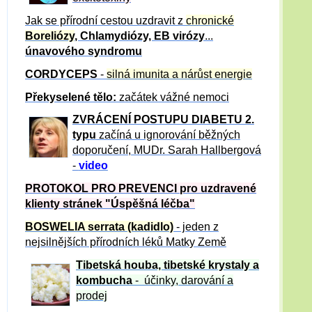
Jak se přírodní cestou uzdravit z
chronické
Boreliózy
, Chlamydiózy, EB virózy
...
únavového syndromu
CORDYCEPS
-
silná imunita a nárůst energie
Překyselené tělo:
začátek vážné nemoci
ZVRÁCE
NÍ POSTUPU DIABETU 2.
typu
začíná u ignorování běžných
doporučení, MUDr. Sarah Hallbergová
-
video
PROTOKOL PRO PREVENCI pro uzdravené
klienty
stránek "Úspěšná léčba"
BOSWELIA serrata (kadidlo)
- jeden z
nejsilnějších přírodních léků Matky Země
Tibetská houba, tibetské
krystaly
a
kombucha
- účinky, darování a
prodej