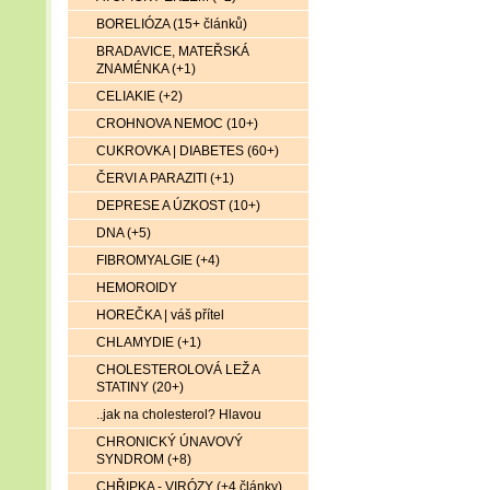
BORELIÓZA (15+ článků)
BRADAVICE, MATEŘSKÁ
ZNAMÉNKA (+1)
CELIAKIE (+2)
CROHNOVA NEMOC (10+)
CUKROVKA | DIABETES (60+)
ČERVI A PARAZITI (+1)
DEPRESE A ÚZKOST (10+)
DNA (+5)
FIBROMYALGIE (+4)
HEMOROIDY
HOREČKA | váš přítel
CHLAMYDIE (+1)
CHOLESTEROLOVÁ LEŽ A
STATINY (20+)
..jak na cholesterol? Hlavou
CHRONICKÝ ÚNAVOVÝ
SYNDROM (+8)
CHŘIPKA - VIRÓZY (+4 články)