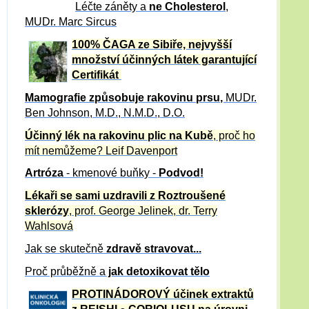
Léčte záněty a
ne Cholesterol
,
MUDr. Marc Sircus
100% ČAGA ze Sibiře, nejvyšší
množství účinných látek garantující
Certifikát
Mamografie způsobuje rakovinu prsu
,
MUDr.
Ben Johnson, M.D., N.M.D., D.O.
Účinný
lék na
rakovinu plic na Kubě
, proč ho
mít nemůžeme?
Leif Davenport
Artróza
- kmenové buňky -
Podvod!
Lékaři se sami uzdravili z Roztroušené
sklerózy
, prof. George Jelinek, dr. Terry
Wahlsová
Jak se skutečně
zdravě
stravovat...
Proč průběžně a
jak detoxikovat tělo
PROTINÁDOROVÝ účinek extraktů