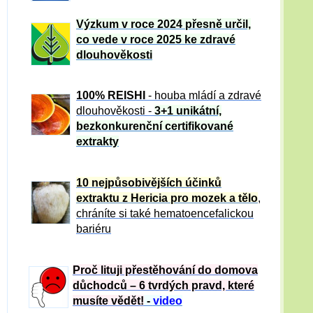
Výzkum v roce 2024 přesně určil,
co vede v roce 2025 ke zdravé
dlouhověkosti
100% REISHI
- houba mládí a zdravé
dlou
h
ověkosti -
3+1 unikátní,
bezkonkurenční certifikované
extrakty
10 nejpůsobivějších účinků
extraktu z Hericia pro mozek a tělo
,
chráníte si také hematoencefalickou
bariéru
Proč lituji přestěhování do domova
důchodců – 6 tvrdých pravd, které
musíte vědět!
-
video