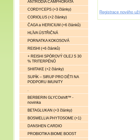
ANTRODIA CAMPHORATA
CORDYCEPS (+3 články)
Registrace nového uži
CORIOLUS (+2 články)
ČAGA a HERICIUM (+6 článků)
HLÍVA ÚSTŘIČNÁ
PORNATKA KOKOSOVÁ
REISHI (+6 článků)
+ REISHI SPÓROVÝ OLEJ S 30
% TRITERPÉNŮ
SHIITAKE (+2 články)
SUPÍK – SIRUP PRO DĚTI NA
PODPORU IMUNITY
.
BERBERIN GLYCOshift™ -
novinka
BETAGLUKAN (+3 články)
BOSWELLIA PHYTOSOME (+1)
DANSHEN CARDIO
PROBIOTIKA BIOME BOOST