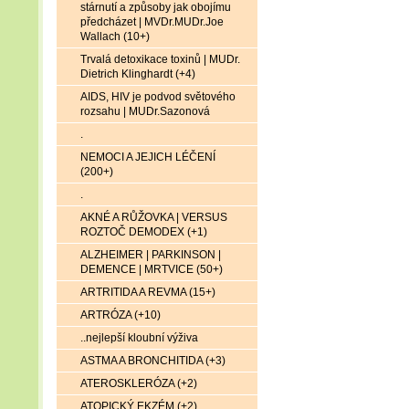
stárnutí a způsoby jak obojímu
předcházet | MVDr.MUDr.Joe
Wallach (10+)
Trvalá detoxikace toxinů | MUDr.
Dietrich Klinghardt (+4)
AIDS, HIV je podvod světového
rozsahu | MUDr.Sazonová
.
NEMOCI A JEJICH LÉČENÍ
(200+)
.
AKNÉ A RŮŽOVKA | VERSUS
ROZTOČ DEMODEX (+1)
ALZHEIMER | PARKINSON |
DEMENCE | MRTVICE (50+)
ARTRITIDA A REVMA (15+)
ARTRÓZA (+10)
..nejlepší kloubní výživa
ASTMA A BRONCHITIDA (+3)
ATEROSKLERÓZA (+2)
ATOPICKÝ EKZÉM (+2)