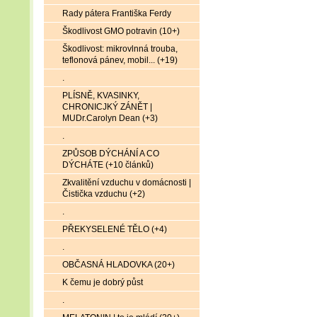
Rady pátera Františka Ferdy
Škodlivost GMO potravin (10+)
Škodlivost: mikrovlnná trouba,
teflonová pánev, mobil... (+19)
.
PLÍSNĚ, KVASINKY,
CHRONICJKÝ ZÁNĚT |
MUDr.Carolyn Dean (+3)
.
ZPŮSOB DÝCHÁNÍ A CO
DÝCHÁTE (+10 článků)
Zkvalitění vzduchu v domácnosti |
Čistička vzduchu (+2)
.
PŘEKYSELENÉ TĚLO (+4)
.
OBČASNÁ HLADOVKA (20+)
K čemu je dobrý půst
.