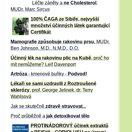
Léčte záněty a
ne Cholesterol
,
MUDr. Marc Sircus
100% ČAGA ze Sibiře, nejvyšší
množství účinných látek garantující
Certifikát
Mamografie způsobuje rakovinu prsu
,
MUDr.
Ben Johnson, M.D., N.M.D., D.O.
Účinný
lék na
rakovinu plic na Kubě
, proč ho
mít nemůžeme?
Leif Davenport
Artróza
- kmenové buňky -
Podvod!
Lékaři se sami uzdravili z Roztroušené
sklerózy
, prof. George Jelinek, dr. Terry
Wahlsová
Jak se skutečně
zdravě
stravovat...
Proč průběžně a
jak detoxikovat tělo
PROTINÁDOROVÝ účinek extraktů