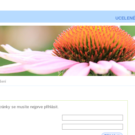
UCELENÉ
ášení
tránky se musíte nejprve přihlásit.