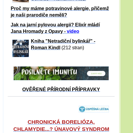
Proč my máme potravinové alergie, přičemž
je naši prarodiče neměli?
Jak na jarní pylovou alergii? Elixír mládí
Jana Hromady z Opavy -
video
Kniha "Netradiční bylinkář" -
Roman Kindl
(212 stran)
OVĚŘENÉ PŘÍRODNÍ PŘÍPRAVKY
CHRONICKÁ BORELIÓZA,
CHLAMYDIE...? ÚNAVOVÝ SYNDROM