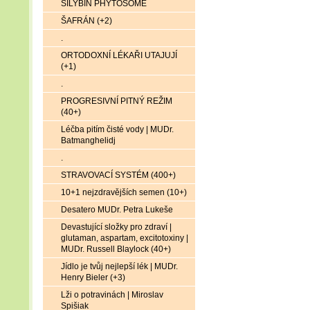
SILYBIN PHYTOSOME
ŠAFRÁN (+2)
.
ORTODOXNÍ LÉKAŘI UTAJUJÍ
(+1)
.
PROGRESIVNÍ PITNÝ REŽIM
(40+)
Léčba pitím čisté vody | MUDr.
Batmanghelidj
.
STRAVOVACÍ SYSTÉM (400+)
10+1 nejzdravějších semen (10+)
Desatero MUDr. Petra Lukeše
Devastující složky pro zdraví |
glutaman, aspartam, excitotoxiny |
MUDr. Russell Blaylock (40+)
Jídlo je tvůj nejlepší lék | MUDr.
Henry Bieler (+3)
Lži o potravinách | Miroslav
Spišiak