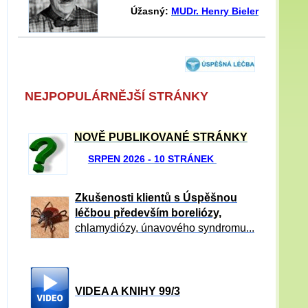
Úžasný:
MUDr. Henry Bieler
NEJPOPULÁRNĚJŠÍ STRÁNKY
NOVĚ PUBLIKOVANÉ STRÁNKY
SRPEN 2026 - 10 STRÁNEK
Zkušenosti klientů s Úspěšnou
léčbou především boreliózy,
chlamydiózy, únavového syndromu...
VIDEA A KNIHY 99/3