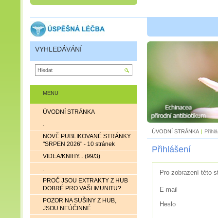
VYHLEDÁVÁNÍ
MENU
ÚVODNÍ STRÁNKA
.
ÚVODNÍ STRÁNKA
|
Přihl
NOVĚ PUBLIKOVANÉ STRÁNKY
"SRPEN 2026" - 10 stránek
Přihlášení
VIDEA/KNIHY... (99/3)
.
Pro zobrazení této s
PROČ JSOU EXTRAKTY Z HUB
DOBRÉ PRO VAŠI IMUNITU?
E-mail
POZOR NA SUŠINY Z HUB,
Heslo
JSOU NEÚČINNÉ