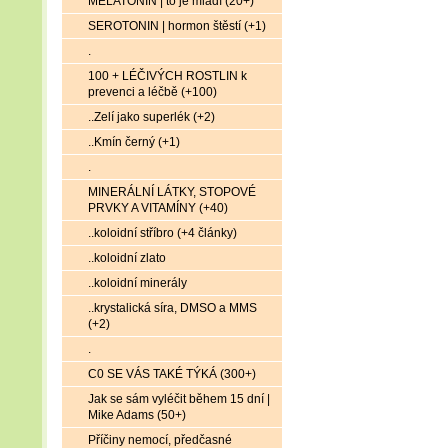
MELATONIN | to je mládí (20+)
SEROTONIN | hormon štěstí (+1)
.
100 + LÉČIVÝCH ROSTLIN k
prevenci a léčbě (+100)
..Zelí jako superlék (+2)
..Kmín černý (+1)
.
MINERÁLNÍ LÁTKY, STOPOVÉ
PRVKY A VITAMÍNY (+40)
..koloidní stříbro (+4 články)
..koloidní zlato
..koloidní minerály
..krystalická síra, DMSO a MMS
(+2)
.
C0 SE VÁS TAKÉ TÝKÁ (300+)
Jak se sám vyléčit během 15 dní |
Mike Adams (50+)
Příčiny nemocí, předčasné