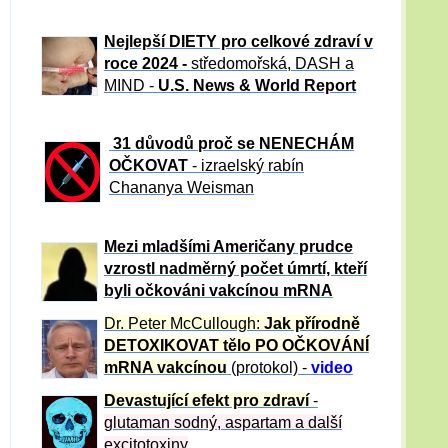
Nejlepší DIETY pro celkové zdraví v
roce 2024 -
středomořská, DASH a
MIND -
U.S. News & World Report
31 důvod
ů proč se NENECHÁM
OČKOVAT
- izraelský rabín
Chananya Weisman
Mezi mladšími Američany prudce
vzrostl nadměrný počet úmrtí, kteří
byli očkováni vakcínou mRNA
Dr. Peter
McCullough:
Jak přírodně
DETOXIKOVAT tělo PO OČKOVÁNÍ
mRNA vakcínou
(protokol) -
video
Devastující efekt pro zdraví
-
glutaman sodný, aspartam a další
excitotoxiny