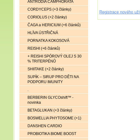
ANTRODIA CAMPHORATA
CORDYCEPS (+3 články)
Registrace nového uži
CORIOLUS (+2 články)
ČAGA a HERICIUM (+6 článků)
HLÍVA ÚSTŘIČNÁ
PORNATKA KOKOSOVÁ
REISHI (+6 článků)
+ REISHI SPÓROVÝ OLEJ S 30
% TRITERPÉNŮ
SHIITAKE (+2 články)
SUPÍK – SIRUP PRO DĚTI NA
PODPORU IMUNITY
.
BERBERIN GLYCOshift™ -
novinka
BETAGLUKAN (+3 články)
BOSWELLIA PHYTOSOME (+1)
DANSHEN CARDIO
PROBIOTIKA BIOME BOOST