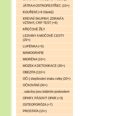
JÁTRA A OSTROPESTŘEC (10+)
KOUŘENÍ (+6 článků)
KREVNÍ SKUPINY, ZDRAVÍ A
VZTAHY, CRP TEST (+6)
KŘEČOVÉ ŽÍLY
LEDVINY A MOČOVÉ CESTY
(20+)
LUPÉNKA (+5)
MAMOGRAFIE
MIGRÉNA (10+)
MOZEK A DETOXIKACE (30+)
OBEZITA (110+)
OČI | zlepšování zraku cviky (20+)
OČKOVÁNÍ (30+)
..vakcíny jsou totálním podvodem
OPARY, PÁSOVÝ OPAR (+3)
OSTEOPORÓZA (+7)
PROSTATA (10+)