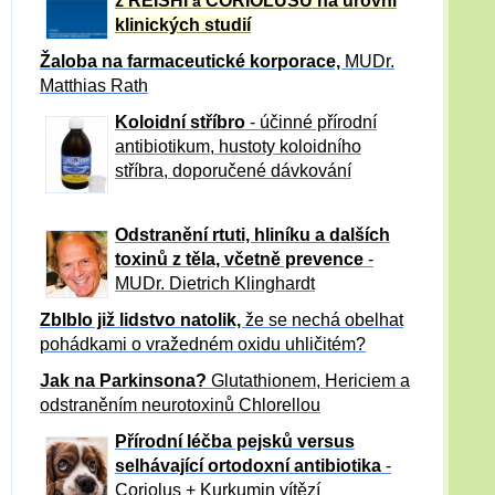
z REISHI
CORIOLUSU
na úrovni
a
klinických studií
Žaloba
na farmaceutické korporace,
MUDr.
Matthias Rath
Koloidní stříbro
- účinné přírodní
antibiotikum,
hustoty koloidního
stříbra, doporučené dávkování
Odstranění rtuti, hliníku a dalších
toxinů z těla, včetně p
revence
-
MUDr. Dietrich Klinghardt
Zblblo již lidstvo natolik,
že se nechá obelhat
pohádkami o vražedném oxidu uhličitém?
Jak na Parkinsona?
Glutathionem, Hericiem a
odstraněním neurotoxinů Chlorellou
Přírodní léčba pejsků versus
selhávající ortodoxní antibiotika
-
Coriolus + Kurkumin vítězí