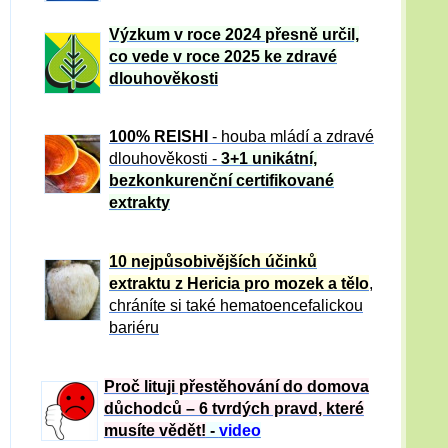
Výzkum v roce 2024 přesně určil,
co vede v roce 2025 ke zdravé
dlouhověkosti
100% REISHI
- houba mládí a zdravé
dlou
h
ověkosti -
3+1 unikátní,
bezkonkurenční certifikované
extrakty
10 nejpůsobivějších účinků
extraktu z Hericia pro mozek a tělo
,
chráníte si také hematoencefalickou
bariéru
Proč lituji přestěhování do domova
důchodců – 6 tvrdých pravd, které
musíte vědět!
-
video