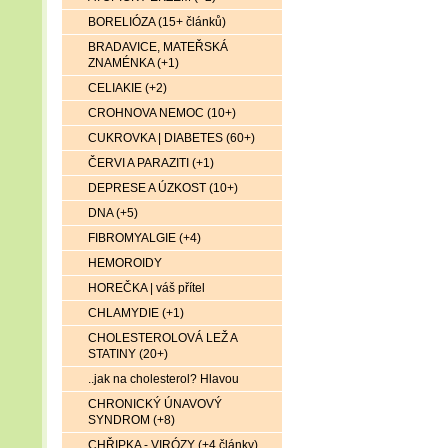
BORELIÓZA (15+ článků)
BRADAVICE, MATEŘSKÁ
ZNAMÉNKA (+1)
CELIAKIE (+2)
CROHNOVA NEMOC (10+)
CUKROVKA | DIABETES (60+)
ČERVI A PARAZITI (+1)
DEPRESE A ÚZKOST (10+)
DNA (+5)
FIBROMYALGIE (+4)
HEMOROIDY
HOREČKA | váš přítel
CHLAMYDIE (+1)
CHOLESTEROLOVÁ LEŽ A
STATINY (20+)
..jak na cholesterol? Hlavou
CHRONICKÝ ÚNAVOVÝ
SYNDROM (+8)
CHŘIPKA - VIRÓZY (+4 články)