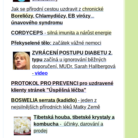
Jak se přírodní cestou uzdravit z
chronické
Boreliózy
, Chlamydiózy, EB virózy
...
únavového syndromu
CORDYCEPS
-
silná imunita a nárůst energie
Překyselené tělo:
začátek vážné nemoci
ZVRÁCE
NÍ POSTUPU DIABETU 2.
typu
začíná u ignorování běžných
doporučení, MUDr. Sarah Hallbergová
-
video
PROTOKOL PRO PREVENCI pro uzdravené
klienty
stránek "Úspěšná léčba"
BOSWELIA serrata (kadidlo)
- jeden z
nejsilnějších přírodních léků Matky Země
Tibetská houba, tibetské
krystaly
a
kombucha
- účinky, darování a
prodej