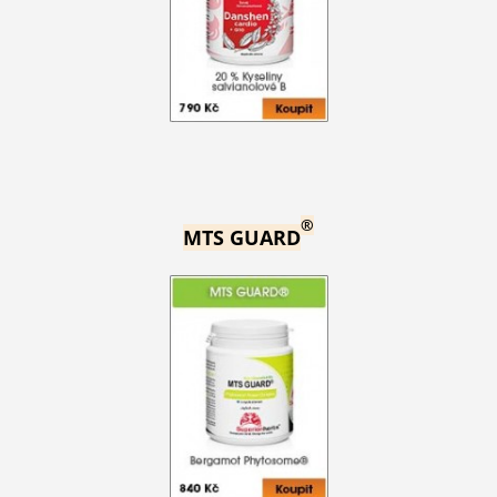
®
MTS GUARD