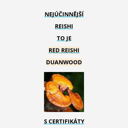
NEJÚČINNĚJŠÍ
REISHI
TO JE
RED REIS
HI
DUANWOOD
S CERTIFIKÁTY