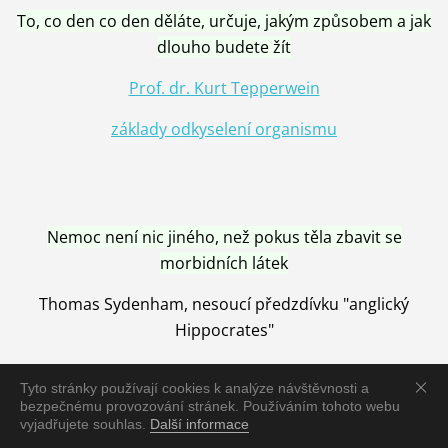
To, co den co den děláte, určuje, jakým způsobem a jak
dlouho budete žít
Prof. dr. Kurt Tepperwein
základy odkyselení organismu
Nemoc není nic jiného, než pokus těla zbavit se
morbidních látek
Thomas Sydenham, nesoucí předzdívku "anglický
Hippocrates"
Tyto stránky používají cookies k analýze návštěvnosti a
bezpečnému provozování stránek. Používáním tohoto webu
vyjadřujete souhlas.
Další informace
Nemoc je vyléčena jen pomocí Přírody, neutralizací a