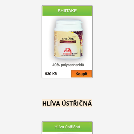
HLÍVA ÚSTŘIČNÁ