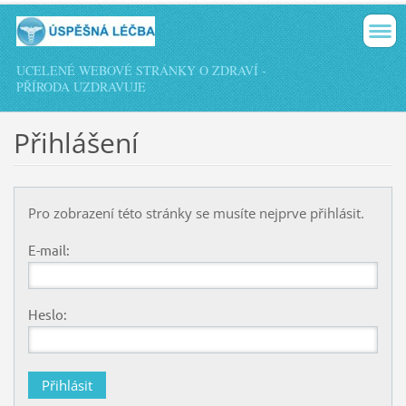
UCELENÉ WEBOVÉ STRÁNKY O ZDRAVÍ -
PŘÍRODA UZDRAVUJE
Přihlášení
Pro zobrazení této stránky se musíte nejprve přihlásit.
E-mail:
Heslo: