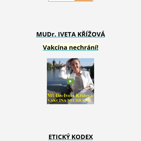
MUDr. IVETA
KŘÍŽOVÁ
Vakcína nechrání!
ETICKÝ KODEX