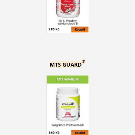
®
MTS GUARD