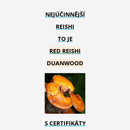
NEJÚČINNĚJŠÍ
REISHI
TO JE
RED REIS
HI
DUANWOOD
S CERTIFIKÁTY