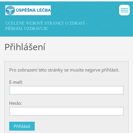
UCELENÉ WEBOVÉ STRÁNKY O ZDRAVÍ -
PŘÍRODA UZDRAVUJE
Přihlášení
Pro zobrazení této stránky se musíte nejprve přihlásit.
E-mail:
Heslo: