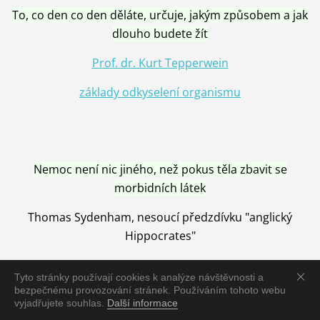
To, co den co den děláte, určuje, jakým způsobem a jak
dlouho budete žít
Prof. dr. Kurt Tepperwein
základy odkyselení organismu
Nemoc není nic jiného, než pokus těla zbavit se
morbidních látek
Thomas Sydenham, nesoucí předzdívku "anglický
Hippocrates"
Tyto stránky používají cookies k analýze návštěvnosti a
bezpečnému provozování stránek. Používáním tohoto webu
vyjadřujete souhlas.
Další informace
Nemoc je vyléčena jen pomocí Přírody, neutralizací a