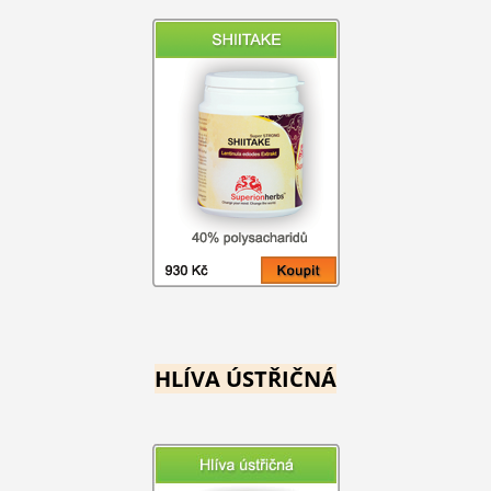
HLÍVA ÚSTŘIČNÁ