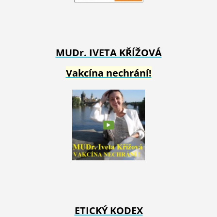
MUDr. IVETA
KŘÍŽOVÁ
Vakcína nechrání!
ETICKÝ KODEX