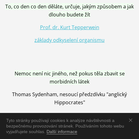
To, co den co den děláte, určuje, jakým způsobem a jak
dlouho budete žít
Prof. dr. Kurt Tepperwein
základy odkyselení organismu
Nemoc není nic jiného, než pokus těla zbavit se
morbidních látek
Thomas Sydenham, nesoucí předzdívku "anglický
Hippocrates"
Tyto stránky používají cookies k analýze návštěvnosti a
bezpečnému provozování stránek. Používáním tohoto webu
vyjadřujete souhlas.
Další informace
Nemoc je vyléčena jen pomocí Přírody, neutralizací a