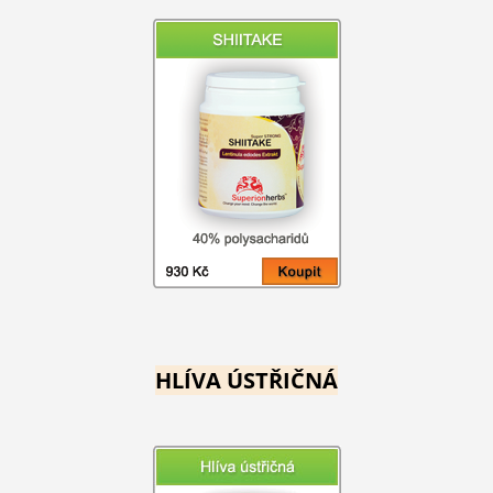
HLÍVA ÚSTŘIČNÁ