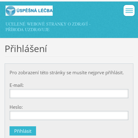
UCELENÉ WEBOVÉ STRÁNKY O ZDRAVÍ -
PŘÍRODA UZDRAVUJE
Přihlášení
Pro zobrazení této stránky se musíte nejprve přihlásit.
E-mail:
Heslo: