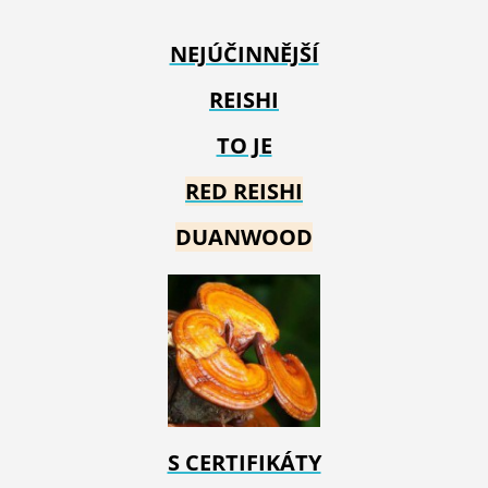
NEJÚČINNĚJŠÍ
REISHI
TO JE
RED REIS
HI
DUANWOOD
S CERTIFIKÁTY