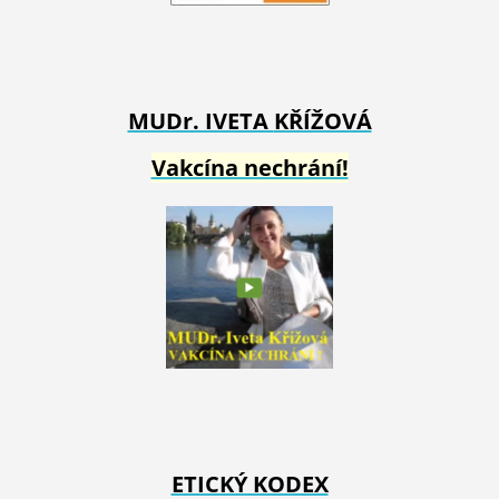
MUDr. IVETA
KŘÍŽOVÁ
Vakcína nechrání!
ETICKÝ KODEX