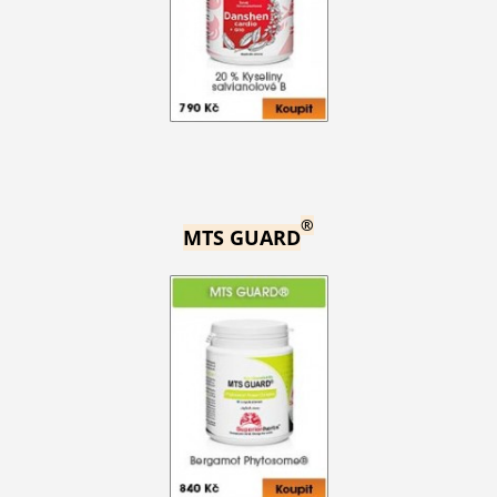
®
MTS GUARD