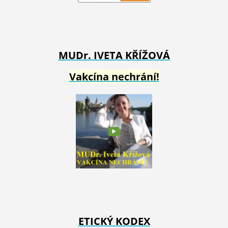
MUDr. IVETA
KŘÍŽOVÁ
Vakcína nechrání!
ETICKÝ KODEX