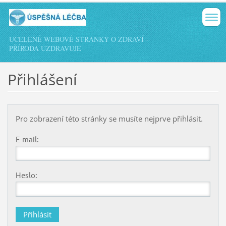
UCELENÉ WEBOVÉ STRÁNKY O ZDRAVÍ -
PŘÍRODA UZDRAVUJE
Přihlášení
Pro zobrazení této stránky se musíte nejprve přihlásit.
E-mail:
Heslo: