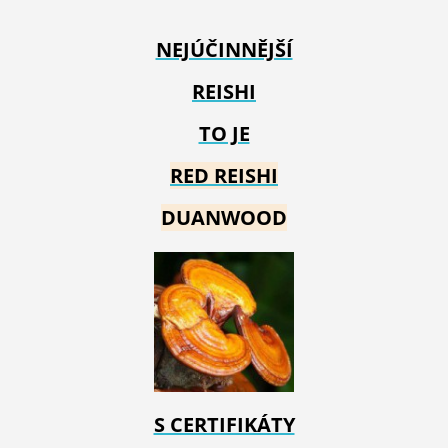
NEJÚČINNĚJŠÍ
REISHI
TO JE
RED REIS
HI
DUANWOOD
S CERTIFIKÁTY