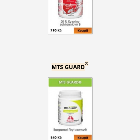
®
MTS GUARD