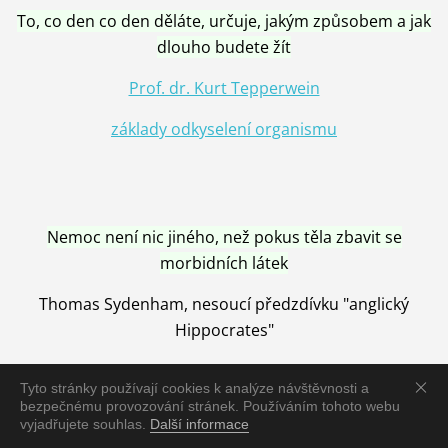
To, co den co den děláte, určuje, jakým způsobem a jak
dlouho budete žít
Prof. dr. Kurt Tepperwein
základy odkyselení organismu
Nemoc není nic jiného, než pokus těla zbavit se
morbidních látek
Thomas Sydenham, nesoucí předzdívku "anglický
Hippocrates"
Tyto stránky používají cookies k analýze návštěvnosti a
bezpečnému provozování stránek. Používáním tohoto webu
vyjadřujete souhlas.
Další informace
Nemoc je vyléčena jen pomocí Přírody, neutralizací a