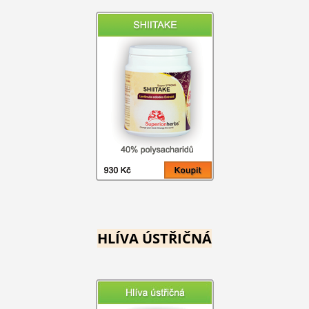
HLÍVA ÚSTŘIČNÁ