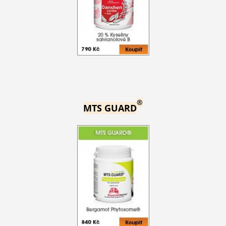
®
MTS GUARD