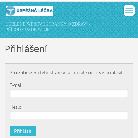
UCELENÉ WEBOVÉ STRÁNKY O ZDRAVÍ -
PŘÍRODA UZDRAVUJE
Přihlášení
Pro zobrazení této stránky se musíte nejprve přihlásit.
E-mail:
Heslo: