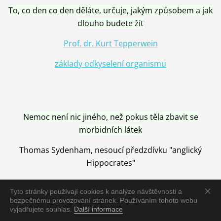
To, co den co den děláte, určuje, jakým způsobem a jak
dlouho budete žít
Prof. dr. Kurt Tepperwein
základy odkyselení organismu
Nemoc není nic jiného, než pokus těla zbavit se
morbidních látek
Thomas Sydenham, nesoucí předzdívku "anglický
Hippocrates"
Tyto stránky používají cookies k analýze návštěvnosti a
bezpečnému provozování stránek. Používáním tohoto webu
vyjadřujete souhlas.
Další informace
Nemoc je vyléčena jen pomocí Přírody, neutralizací a