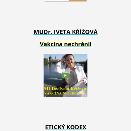
MUDr. IVETA
KŘÍŽOVÁ
Vakcína nechrání!
ETICKÝ KODEX