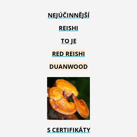
NEJÚČINNĚJŠÍ
REISHI
TO JE
RED REIS
HI
DUANWOOD
S CERTIFIKÁTY