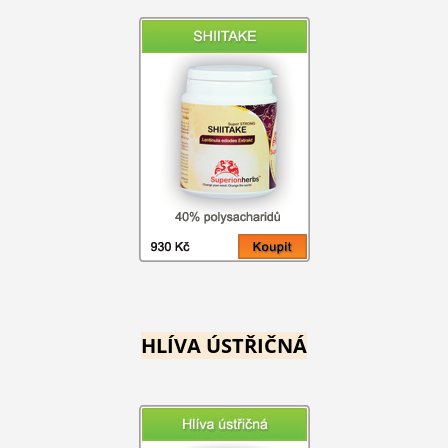
HLÍVA ÚSTŘIČNÁ