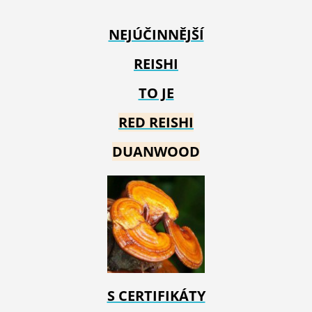
NEJÚČINNĚJŠÍ
REISHI
TO JE
RED REIS
HI
DUANWOOD
S CERTIFIKÁTY