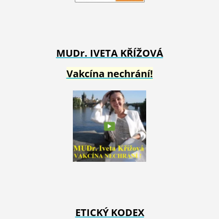
MUDr. IVETA
KŘÍŽOVÁ
Vakcína nechrání!
ETICKÝ KODEX