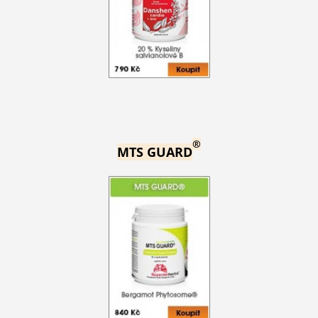
®
MTS GUARD