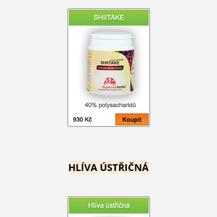
HLÍVA ÚSTŘIČNÁ