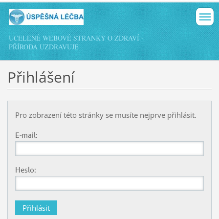
UCELENÉ WEBOVÉ STRÁNKY O ZDRAVÍ -
PŘÍRODA UZDRAVUJE
Přihlášení
Pro zobrazení této stránky se musíte nejprve přihlásit.
E-mail:
Heslo: