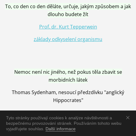
To, co den co den děláte, určuje, jakým způsobem a jak
dlouho budete žít
Prof. dr. Kurt Tepperwein
základy odkyselení organismu
Nemoc není nic jiného, než pokus těla zbavit se
morbidních látek
Thomas Sydenham, nesoucí předzdívku "anglický
Hippocrates"
Tyto stránky používají cookies k analýze návštěvnosti a
bezpečnému provozování stránek. Používáním tohoto webu
vyjadřujete souhlas.
Další informace
Nemoc je vyléčena jen pomocí Přírody, neutralizací a