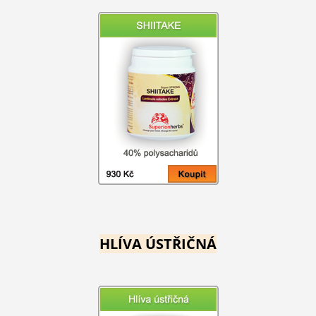
HLÍVA ÚSTŘIČNÁ