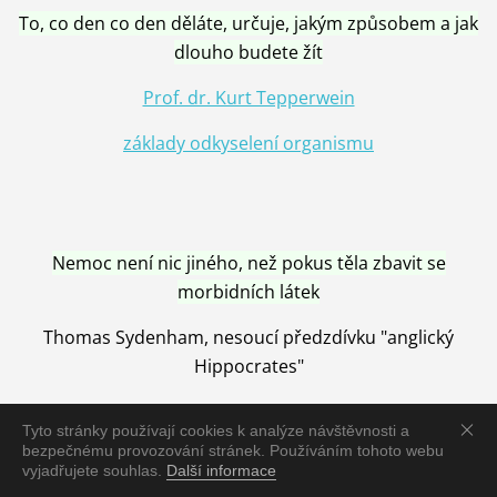
To, co den co den děláte, určuje, jakým způsobem a jak
dlouho budete žít
Prof. dr. Kurt Tepperwein
základy odkyselení organismu
Nemoc není nic jiného, než pokus těla zbavit se
morbidních látek
Thomas Sydenham, nesoucí předzdívku "anglický
Hippocrates"
Tyto stránky používají cookies k analýze návštěvnosti a
bezpečnému provozování stránek. Používáním tohoto webu
vyjadřujete souhlas.
Další informace
Nemoc je vyléčena jen pomocí Přírody, neutralizací a