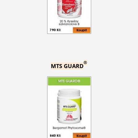
®
MTS GUARD