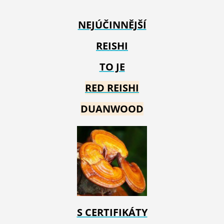
NEJÚČINNĚJŠÍ
REISHI
TO JE
RED REIS
HI
DUANWOOD
S CERTIFIKÁTY