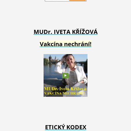
MUDr. IVETA
KŘÍŽOVÁ
Vakcína nechrání!
ETICKÝ KODEX