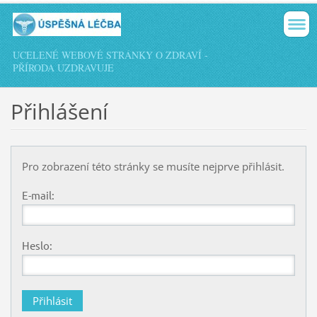
UCELENÉ WEBOVÉ STRÁNKY O ZDRAVÍ -
PŘÍRODA UZDRAVUJE
Přihlášení
Pro zobrazení této stránky se musíte nejprve přihlásit.
E-mail:
Heslo: