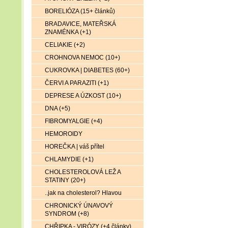
BORELIÓZA (15+ článků)
BRADAVICE, MATEŘSKÁ
ZNAMÉNKA (+1)
CELIAKIE (+2)
CROHNOVA NEMOC (10+)
CUKROVKA | DIABETES (60+)
ČERVI A PARAZITI (+1)
DEPRESE A ÚZKOST (10+)
DNA (+5)
FIBROMYALGIE (+4)
HEMOROIDY
HOREČKA | váš přítel
CHLAMYDIE (+1)
CHOLESTEROLOVÁ LEŽ A
STATINY (20+)
..jak na cholesterol? Hlavou
CHRONICKÝ ÚNAVOVÝ
SYNDROM (+8)
CHŘIPKA - VIRÓZY (+4 články)