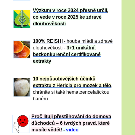
Výzkum v roce 2024 přesně určil,
co vede v roce 2025 ke zdravé
dlouhověkosti
100% REISHI
- houba mládí a zdravé
dlou
h
ověkosti -
3+1 unikátní,
bezkonkurenční certifikované
extrakty
10 nejpůsobivějších účinků
extraktu z Hericia pro mozek a tělo
,
chráníte si také hematoencefalickou
bariéru
Proč lituji přestěhování do domova
důchodců – 6 tvrdých pravd, které
musíte vědět!
-
video