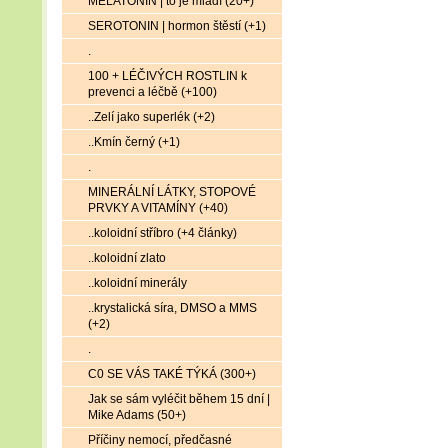
MELATONIN | to je mládí (20+)
SEROTONIN | hormon štěstí (+1)
.
100 + LÉČIVÝCH ROSTLIN k
prevenci a léčbě (+100)
..Zelí jako superlék (+2)
..Kmín černý (+1)
.
MINERÁLNÍ LÁTKY, STOPOVÉ
PRVKY A VITAMÍNY (+40)
..koloidní stříbro (+4 články)
..koloidní zlato
..koloidní minerály
..krystalická síra, DMSO a MMS
(+2)
.
C0 SE VÁS TAKÉ TÝKÁ (300+)
Jak se sám vyléčit během 15 dní |
Mike Adams (50+)
Příčiny nemocí, předčasné