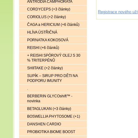
ANTRODIA CAMPHORATA
CORDYCEPS (+3 články)
Registrace nového uži
CORIOLUS (+2 články)
ČAGA a HERICIUM (+6 článků)
HLÍVA ÚSTŘIČNÁ
PORNATKA KOKOSOVÁ
REISHI (+6 článků)
+ REISHI SPÓROVÝ OLEJ S 30
% TRITERPÉNŮ
SHIITAKE (+2 články)
SUPÍK – SIRUP PRO DĚTI NA
PODPORU IMUNITY
.
BERBERIN GLYCOshift™ -
novinka
BETAGLUKAN (+3 články)
BOSWELLIA PHYTOSOME (+1)
DANSHEN CARDIO
PROBIOTIKA BIOME BOOST