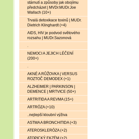
stárnutí a způsoby jak obojímu
předcházet | MVDr.MUDr.Joe
Wallach (10+)
Trvalá detoxikace toxinů | MUDr.
Dietrich Klinghardt (+4)
AIDS, HIV je podvod světového
rozsahu | MUDr.Sazonová
.
NEMOCI A JEJICH LÉČENÍ
(200+)
.
AKNÉ A RŮŽOVKA | VERSUS
ROZTOČ DEMODEX (+1)
ALZHEIMER | PARKINSON |
DEMENCE | MRTVICE (50+)
ARTRITIDA A REVMA (15+)
ARTRÓZA (+10)
..nejlepší kloubní výživa
ASTMA A BRONCHITIDA (+3)
ATEROSKLERÓZA (+2)
ATOPICKÝ EKZÉM (+2)