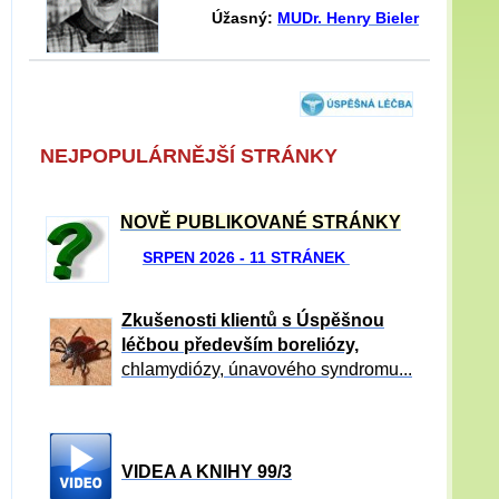
Úžasný:
MUDr. Henry Bieler
NEJPOPULÁRNĚJŠÍ STRÁNKY
NOVĚ PUBLIKOVANÉ STRÁNKY
SRPEN 2026 - 11 STRÁNEK
Zkušenosti klientů s Úspěšnou
léčbou především boreliózy,
chlamydiózy, únavového syndromu...
VIDEA A KNIHY 99/3