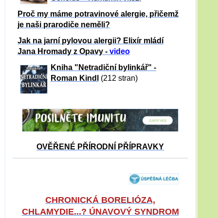
Proč my máme potravinové alergie, přičemž
je naši prarodiče neměli?
Jak na jarní pylovou alergii? Elixír mládí
Jana Hromady z Opavy -
video
Kniha "Netradiční bylinkář" -
Roman Kindl
(212 stran)
OVĚŘENÉ PŘÍRODNÍ PŘÍPRAVKY
CHRONICKÁ BORELIÓZA,
CHLAMYDIE...? ÚNAVOVÝ SYNDROM