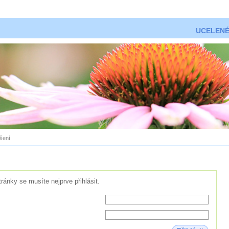
UCELENÉ
ášení
tránky se musíte nejprve přihlásit.