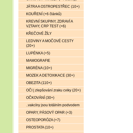
JÁTRA A OSTROPESTŘEC (10+)
KOUŘENÍ (+6 článků)
KREVNÍ SKUPINY, ZDRAVÍ A
VZTAHY, CRP TEST (+6)
KŘEČOVÉ ŽÍLY
LEDVINY A MOČOVÉ CESTY
(20+)
LUPÉNKA (+5)
MAMOGRAFIE
MIGRÉNA (10+)
MOZEK A DETOXIKACE (30+)
OBEZITA (110+)
OČI | zlepšování zraku cviky (20+)
OČKOVÁNÍ (30+)
..vakcíny jsou totálním podvodem
OPARY, PÁSOVÝ OPAR (+3)
OSTEOPORÓZA (+7)
PROSTATA (10+)