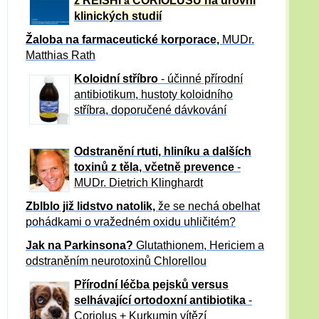
z REISHI
CORIOLUSU
na úrovni
a
klinických studií
Žaloba
na farmaceutické korporace,
MUDr.
Matthias Rath
Koloidní stříbro
- účinné přírodní
antibiotikum,
hustoty koloidního
stříbra, doporučené dávkování
Odstranění rtuti, hliníku a dalších
toxinů z těla, včetně p
revence
-
MUDr. Dietrich Klinghardt
Zblblo již lidstvo natolik,
že se nechá obelhat
pohádkami o vražedném oxidu uhličitém?
Jak na Parkinsona?
Glutathionem, Hericiem a
odstraněním neurotoxinů Chlorellou
Přírodní léčba pejsků versus
selhávající ortodoxní antibiotika
-
Coriolus + Kurkumin vítězí