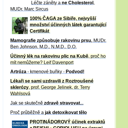
Léčte záněty a
ne Cholesterol
,
MUDr. Marc Sircus
100% ČAGA ze Sibiře, nejvyšší
množství účinných látek garantující
Certifikát
Mamografie způsobuje rakovinu prsu
,
MUDr.
Ben Johnson, M.D., N.M.D., D.O.
Účinný
lék na
rakovinu plic na Kubě
, proč ho
mít nemůžeme?
Leif Davenport
Artróza
- kmenové buňky -
Podvod!
Lékaři se sami uzdravili z Roztroušené
sklerózy
, prof. George Jelinek, dr. Terry
Wahlsová
Jak se skutečně
zdravě
stravovat...
Proč průběžně a
jak detoxikovat tělo
PROTINÁDOROVÝ účinek extraktů