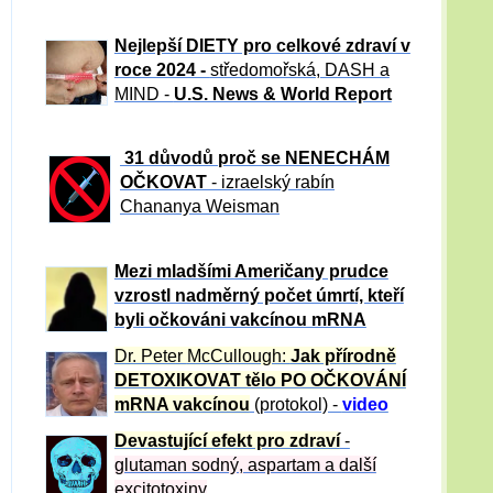
Nejlepší DIETY pro celkové zdraví v
roce 2024 -
středomořská, DASH a
MIND -
U.S. News & World Report
31 důvod
ů proč se NENECHÁM
OČKOVAT
- izraelský rabín
Chananya Weisman
Mezi mladšími Američany prudce
vzrostl nadměrný počet úmrtí, kteří
byli očkováni vakcínou mRNA
Dr. Peter
McCullough:
Jak přírodně
DETOXIKOVAT tělo PO OČKOVÁNÍ
mRNA vakcínou
(protokol) -
video
Devastující efekt pro zdraví
-
glutaman sodný, aspartam a další
excitotoxiny