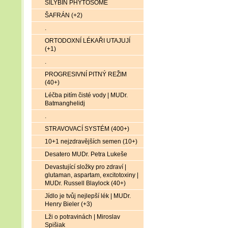
SILYBIN PHYTOSOME
ŠAFRÁN (+2)
.
ORTODOXNÍ LÉKAŘI UTAJUJÍ
(+1)
.
PROGRESIVNÍ PITNÝ REŽIM
(40+)
Léčba pitím čisté vody | MUDr.
Batmanghelidj
.
STRAVOVACÍ SYSTÉM (400+)
10+1 nejzdravějších semen (10+)
Desatero MUDr. Petra Lukeše
Devastující složky pro zdraví |
glutaman, aspartam, excitotoxiny |
MUDr. Russell Blaylock (40+)
Jídlo je tvůj nejlepší lék | MUDr.
Henry Bieler (+3)
Lži o potravinách | Miroslav
Spišiak