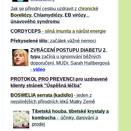
Jak se přírodní cestou uzdravit z
chronické
Boreliózy
, Chlamydiózy, EB virózy
...
únavového syndromu
CORDYCEPS
-
silná imunita a nárůst energie
Překyselené tělo:
začátek vážné nemoci
ZVRÁCE
NÍ POSTUPU DIABETU 2.
typu
začíná u ignorování běžných
doporučení, MUDr. Sarah Hallbergová
-
video
PROTOKOL PRO PREVENCI pro uzdravené
klienty
stránek "Úspěšná léčba"
BOSWELIA serrata (kadidlo)
- jeden z
nejsilnějších přírodních léků Matky Země
Tibetská houba, tibetské
krystaly
a
kombucha
- účinky, darování a
prodej