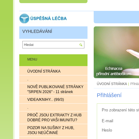
VYHLEDÁVÁNÍ
MENU
ÚVODNÍ STRÁNKA
.
ÚVODNÍ STRÁNKA
|
Přihl
NOVĚ PUBLIKOVANÉ STRÁNKY
"SRPEN 2026" - 11 stránek
Přihlášení
VIDEA/KNIHY... (99/3)
.
Pro zobrazení této s
PROČ JSOU EXTRAKTY Z HUB
DOBRÉ PRO VAŠI IMUNITU?
E-mail
POZOR NA SUŠINY Z HUB,
Heslo
JSOU NEÚČINNÉ