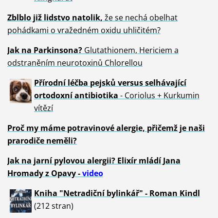
Zblblo již lidstvo natolik,
že se nechá obelhat
pohádkami o vražedném oxidu uhličitém?
Jak na Parkinsona?
Glutathionem, Hericiem a
odstraněním neurotoxinů Chlorellou
Přírodní léčba pejsků versus selhávající
ortodoxní antibiotika
- Coriolus + Kurkumin
vítězí
Proč my máme potravinové alergie, přičemž je naši
prarodiče neměli?
Jak na jarní pylovou alergii? Elixír mládí Jana
Hromady z Opavy -
video
Kniha "Netradiční bylinkář" - Roman Kindl
(212 stran)