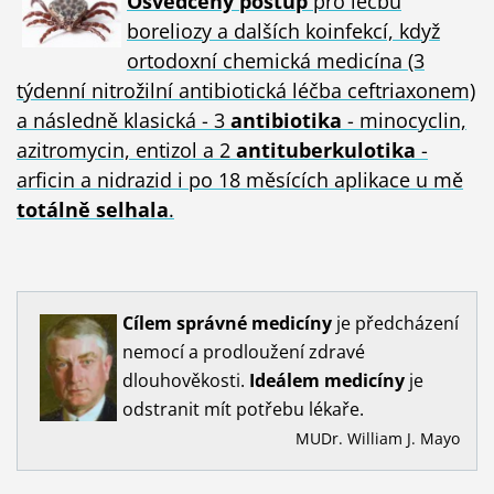
Osvědčený postup
pro léčbu
boreliozy a dalších koinfekcí, když
ortodoxní chemická medicína (3
týdenní nitrožilní antibiotická léčba ceftriaxonem)
a následně klasická - 3
antibiotika
- minocyclin,
azitromycin, entizol a 2
antituberkulotika
-
arficin a nidrazid i po 18 měsících aplikace u mě
totálně selhala
.
Cílem
správné
medicíny
je předcházení
nemocí a prodloužení zdravé
dlouhověkosti.
Ideálem
medicíny
je
odstranit mít potřebu lékaře.
MUDr. William J. Mayo