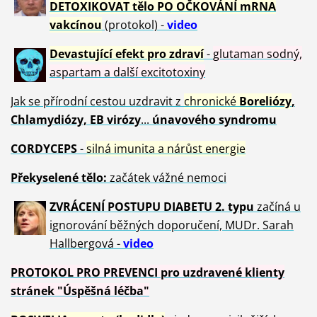
DETOXIKOVAT tělo PO OČKOVÁNÍ mRNA
vakcínou
(protokol) -
video
Devastující efekt pro zdraví
-
glutaman sodný,
aspartam a další excitotoxiny
Jak se přírodní cestou uzdravit z
chronické
Boreliózy
,
Chlamydiózy, EB virózy
...
únavového syndromu
CORDYCEPS
-
silná imunita a nárůst energie
Překyselené tělo:
začátek vážné nemoci
ZVRÁCE
NÍ POSTUPU DIABETU 2. typu
začíná u
ignorování běžných doporučení, MUDr. Sarah
Hallbergová -
video
PROTOKOL PRO PREVENCI pro uzdravené klienty
stránek "Úspěšná léčba"