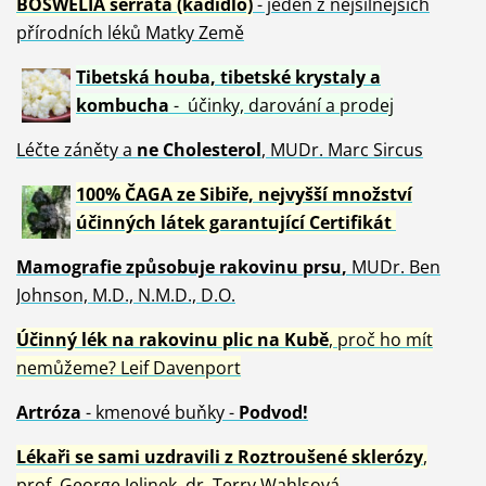
BOSWELIA serrata (kadidlo)
- jeden z nejsilnějších
přírodních léků Matky Země
Tibetská houba, tibetské
krystaly
a
kombucha
- účinky, darování a prodej
Léčte záněty a
ne Cholesterol
, MUDr. Marc Sircus
100% ČAGA ze Sibiře, nejvyšší množství
účinných látek garantující Certifikát
Mamografie způsobuje rakovinu prsu
,
MUDr. Ben
Johnson, M.D., N.M.D., D.O.
Účinný
lék na
rakovinu plic na Kubě
, proč ho mít
nemůžeme?
Leif Davenport
Artróza
- kmenové buňky -
Podvod!
Lékaři se sami uzdravili z Roztroušené sklerózy
,
prof. George Jelinek, dr. Terry Wahlsová