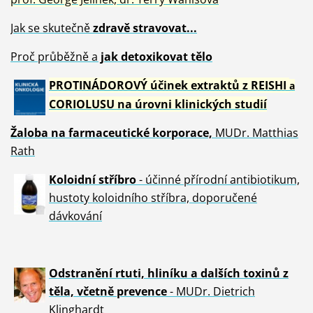
Jak se skutečně
zdravě
stravovat...
Proč průběžně a
jak detoxikovat tělo
PROTINÁDOROVÝ účinek extraktů z REISHI
a
CORIOLUSU
na úrovni klinických studií
Žaloba
na farmaceutické korporace,
MUDr. Matthias
Rath
Koloidní stříbro
- účinné přírodní antibiotikum,
hustoty koloidního stříbra, doporučené
dávkování
Odstranění rtuti, hliníku a dalších toxinů z
těla, včetně p
revence
- MUDr. Dietrich
Klinghardt