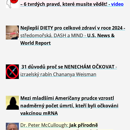
– 6 tvrdých pravd, které musíte vědět!
-
video
Nejlepší DIETY pro celkové zdraví v roce 2024 -
středomořská, DASH a MIND -
U.S. News &
World Report
31 důvod
ů proč se NENECHÁM OČKOVAT
-
izraelský rabín Chananya Weisman
Mezi mladšími Američany prudce vzrostl
nadměrný počet úmrtí, kteří byli očkováni
vakcínou mRNA
Dr. Peter
McCullough:
Jak přírodně