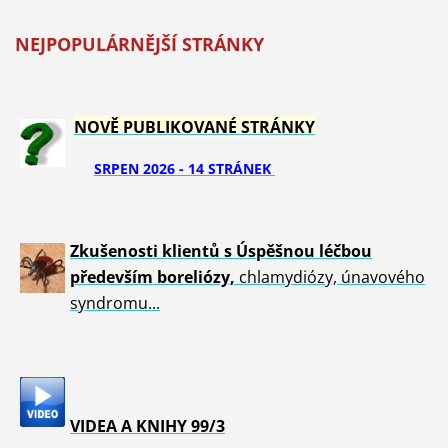
NEJPOPULÁRNĚJŠÍ STRÁNKY
NOVĚ PUBLIKOVANÉ STRÁNKY
SRPEN 2026 - 14 STRÁNEK
Zkušenosti klientů s Úspěšnou léčbou
především boreliózy,
chlamydiózy, únavového
syndromu...
VIDEA A KNIHY 99/3