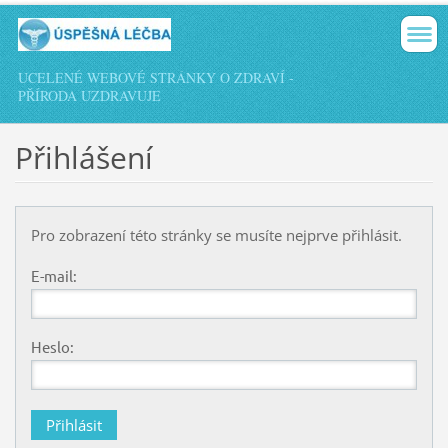
UCELENÉ WEBOVÉ STRÁNKY O ZDRAVÍ -
PŘÍRODA UZDRAVUJE
Přihlášení
Pro zobrazení této stránky se musíte nejprve přihlásit.
E-mail:
Heslo: