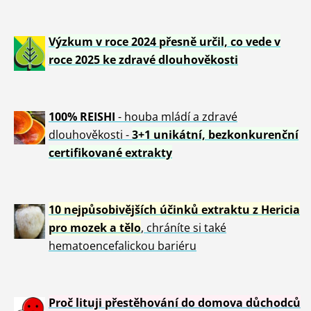
Výzkum v roce 2024 přesně určil, co vede v
roce 2025 ke zdravé dlouhověkosti
100% REISHI
- houba mládí a zdravé
dlou
h
ověkosti -
3+1 unikátní, bezkonkurenční
certifikované extrakty
10 nejpůsobivějších účinků extraktu z Hericia
pro mozek a tělo
, chráníte si také
hematoencefalickou bariéru
Proč lituji přestěhování do domova důchodců