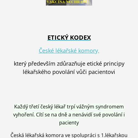
ETICKÝ KODEX
České lékařské komory,
který především zdůrazňuje etické principy
lékařského povolání vůči pacientovi
Každý třetí český lékař trpí vážným syndromem
vyhoření. Cítí se na dně a nenávidí své povolání i
pacienty
Česká lékařská komora ve spolupráci s 1.lékařskou