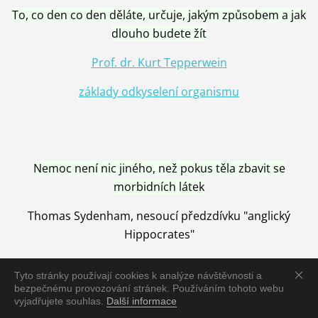
To, co den co den děláte, určuje, jakým způsobem a jak
dlouho budete žít
Prof. dr. Kurt Tepperwein
základy odkyselení organismu
Nemoc není nic jiného, než pokus těla zbavit se
morbidních látek
Thomas Sydenham, nesoucí předzdívku "anglický
Hippocrates"
Tyto stránky používají cookies k analýze návštěvnosti a
bezpečnému provozování stránek. Používáním tohoto webu
vyjadřujete souhlas.
Další informace
Nemoc je vyléčena jen pomocí Přírody, neutralizací a