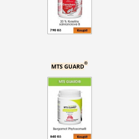
®
MTS GUARD