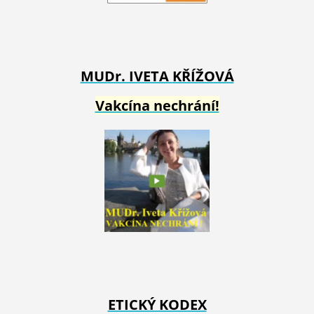
MUDr. IVETA
KŘÍŽOVÁ
Vakcína nechrání!
ETICKÝ KODEX