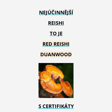
NEJÚČINNĚJŠÍ
REISHI
TO JE
RED REIS
HI
DUANWOOD
S CERTIFIKÁTY