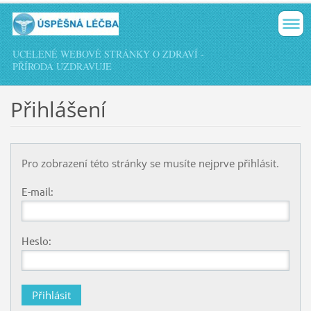
UCELENÉ WEBOVÉ STRÁNKY O ZDRAVÍ -
PŘÍRODA UZDRAVUJE
Přihlášení
Pro zobrazení této stránky se musíte nejprve přihlásit.
E-mail:
Heslo: