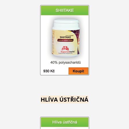
HLÍVA ÚSTŘIČNÁ