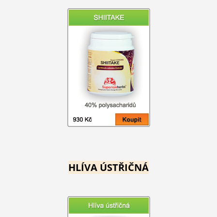
HLÍVA ÚSTŘIČNÁ