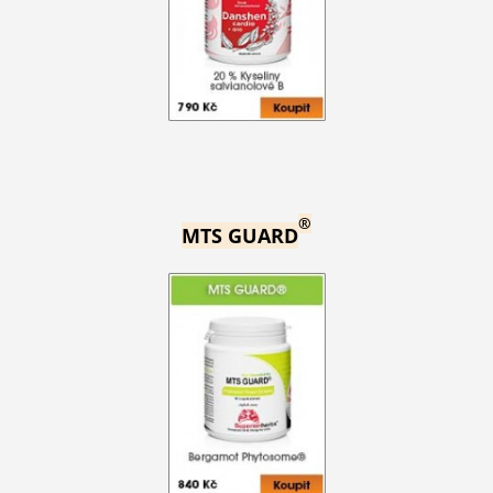
®
MTS GUARD