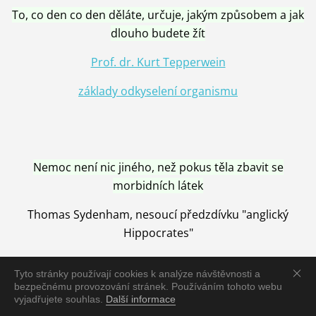
To, co den co den děláte, určuje, jakým způsobem a jak
dlouho budete žít
Prof. dr. Kurt Tepperwein
základy odkyselení organismu
Nemoc není nic jiného, než pokus těla zbavit se
morbidních látek
Thomas Sydenham, nesoucí předzdívku "anglický
Hippocrates"
Tyto stránky používají cookies k analýze návštěvnosti a
bezpečnému provozování stránek. Používáním tohoto webu
vyjadřujete souhlas.
Další informace
Nemoc je vyléčena jen pomocí Přírody, neutralizací a