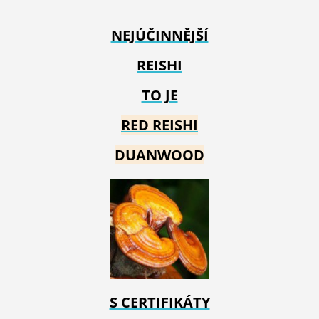
NEJÚČINNĚJŠÍ
REISHI
TO JE
RED REIS
HI
DUANWOOD
S CERTIFIKÁTY