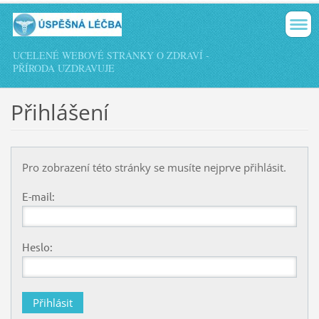
UCELENÉ WEBOVÉ STRÁNKY O ZDRAVÍ -
PŘÍRODA UZDRAVUJE
Přihlášení
Pro zobrazení této stránky se musíte nejprve přihlásit.
E-mail:
Heslo: