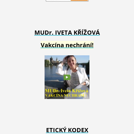
MUDr. IVETA
KŘÍŽOVÁ
Vakcína nechrání!
ETICKÝ KODEX