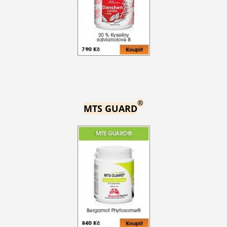
®
MTS GUARD