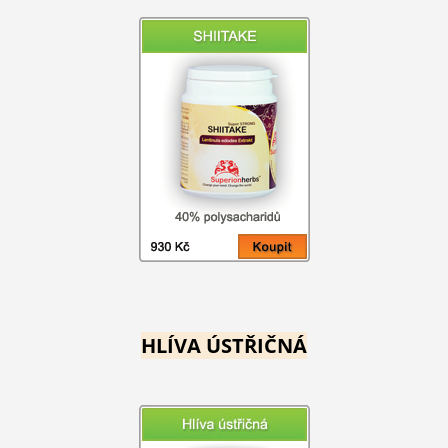
HLÍVA ÚSTŘIČNÁ