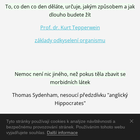
To, co den co den děláte, určuje, jakým způsobem a jak
dlouho budete žít
Prof. dr. Kurt Tepperwein
základy odkyselení organismu
Nemoc není nic jiného, než pokus těla zbavit se
morbidních látek
Thomas Sydenham, nesoucí předzdívku "anglický
Hippocrates"
Tyto stránky používají cookies k analýze návštěvnosti a
bezpečnému provozování stránek. Používáním tohoto webu
vyjadřujete souhlas.
Další informace
Nemoc je vyléčena jen pomocí Přírody, neutralizací a