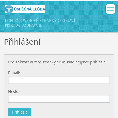
UCELENÉ WEBOVÉ STRÁNKY O ZDRAVÍ -
PŘÍRODA UZDRAVUJE
Přihlášení
Pro zobrazení této stránky se musíte nejprve přihlásit.
E-mail:
Heslo: