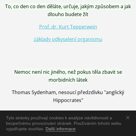
To, co den co den děláte, určuje, jakým způsobem a jak
dlouho budete žít
Prof. dr. Kurt Tepperwein
základy odkyselení organismu
Nemoc není nic jiného, než pokus těla zbavit se
morbidních látek
Thomas Sydenham, nesoucí předzdívku "anglický
Hippocrates"
Tyto stránky používají cookies k analýze návštěvnosti a
bezpečnému provozování stránek. Používáním tohoto webu
vyjadřujete souhlas.
Další informace
Nemoc je vyléčena jen pomocí Přírody, neutralizací a