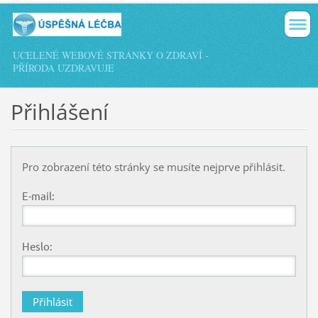
UCELENÉ WEBOVÉ STRÁNKY O ZDRAVÍ -
PŘÍRODA UZDRAVUJE
Přihlášení
Pro zobrazení této stránky se musíte nejprve přihlásit.
E-mail:
Heslo: