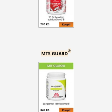
®
MTS GUARD