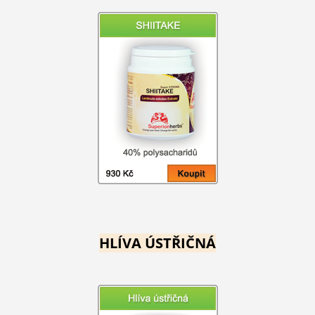
HLÍVA ÚSTŘIČNÁ