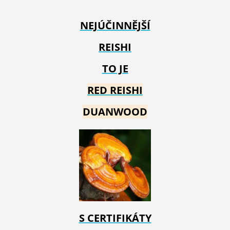
NEJÚČINNĚJŠÍ
REISHI
TO JE
RED REIS
HI
DUANWOOD
S CERTIFIKÁTY