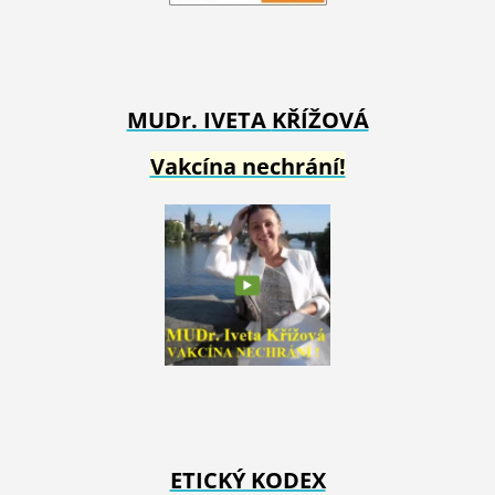
MUDr. IVETA
KŘÍŽOVÁ
Vakcína nechrání!
ETICKÝ KODEX