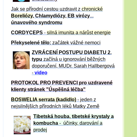
Jak se přírodní cestou uzdravit z
chronické
Boreliózy
, Chlamydiózy, EB virózy
...
únavového syndromu
CORDYCEPS
-
silná imunita a nárůst energie
Překyselené tělo:
začátek vážné nemoci
ZVRÁCE
NÍ POSTUPU DIABETU 2.
typu
začíná u ignorování běžných
doporučení, MUDr. Sarah Hallbergová
-
video
PROTOKOL PRO PREVENCI pro uzdravené
klienty
stránek "Úspěšná léčba"
BOSWELIA serrata (kadidlo)
- jeden z
nejsilnějších přírodních léků Matky Země
Tibetská houba, tibetské
krystaly
a
kombucha
- účinky, darování a
prodej