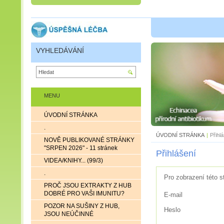
VYHLEDÁVÁNÍ
MENU
ÚVODNÍ STRÁNKA
.
ÚVODNÍ STRÁNKA
|
Přihl
NOVĚ PUBLIKOVANÉ STRÁNKY
"SRPEN 2026" - 11 stránek
Přihlášení
VIDEA/KNIHY... (99/3)
.
Pro zobrazení této s
PROČ JSOU EXTRAKTY Z HUB
DOBRÉ PRO VAŠI IMUNITU?
E-mail
POZOR NA SUŠINY Z HUB,
Heslo
JSOU NEÚČINNÉ