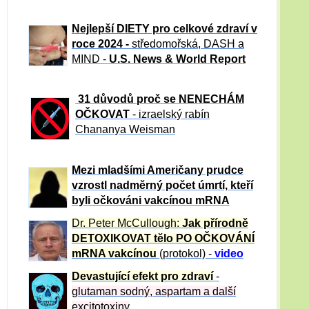
Nejlepší DIETY pro celkové zdraví v
roce 2024 -
středomořská, DASH a
MIND -
U.S. News & World Report
31 důvod
ů proč se NENECHÁM
OČKOVAT
- izraelský rabín
Chananya Weisman
Mezi mladšími Američany prudce
vzrostl nadměrný počet úmrtí, kteří
byli očkováni vakcínou mRNA
Dr. Peter
McCullough:
Jak přírodně
DETOXIKOVAT tělo PO OČKOVÁNÍ
mRNA vakcínou
(protokol) -
video
Devastující efekt pro zdraví
-
glutaman sodný, aspartam a další
excitotoxiny