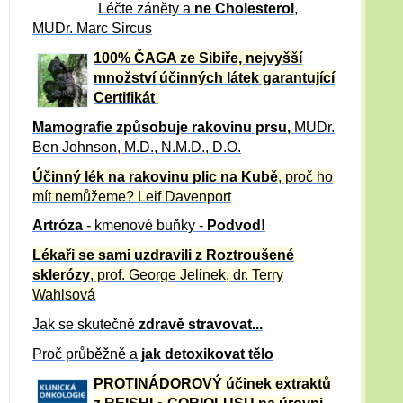
Léčte záněty a
ne Cholesterol
,
MUDr. Marc Sircus
100% ČAGA ze Sibiře, nejvyšší
množství účinných látek garantující
Certifikát
Mamografie způsobuje rakovinu prsu
,
MUDr.
Ben Johnson, M.D., N.M.D., D.O.
Účinný
lék na
rakovinu plic na Kubě
, proč ho
mít nemůžeme?
Leif Davenport
Artróza
- kmenové buňky -
Podvod!
Lékaři se sami uzdravili z Roztroušené
sklerózy
, prof. George Jelinek, dr. Terry
Wahlsová
Jak se skutečně
zdravě
stravovat...
Proč průběžně a
jak detoxikovat tělo
PROTINÁDOROVÝ účinek extraktů