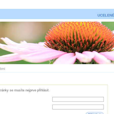
UCELENÉ
ášení
tránky se musíte nejprve přihlásit.