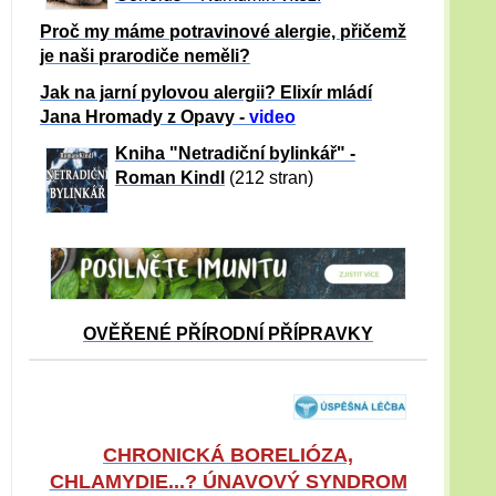
Proč my máme potravinové alergie, přičemž
je naši prarodiče neměli?
Jak na jarní pylovou alergii? Elixír mládí
Jana Hromady z Opavy -
video
Kniha "Netradiční bylinkář" -
Roman Kindl
(212 stran)
OVĚŘENÉ PŘÍRODNÍ PŘÍPRAVKY
CHRONICKÁ BORELIÓZA,
CHLAMYDIE...? ÚNAVOVÝ SYNDROM