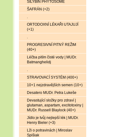
SILYBIN PHYTOSOME
ŠAFRÁN (+2)
.
ORTODOXNÍ LÉKAŘI UTAJUJÍ
(+1)
.
PROGRESIVNÍ PITNÝ REŽIM
(40+)
Léčba pitím čisté vody | MUDr.
Batmanghelidj
.
STRAVOVACÍ SYSTÉM (400+)
10+1 nejzdravějších semen (10+)
Desatero MUDr. Petra Lukeše
Devastující složky pro zdraví |
glutaman, aspartam, excitotoxiny |
MUDr. Russell Blaylock (40+)
Jídlo je tvůj nejlepší lék | MUDr.
Henry Bieler (+3)
Lži o potravinách | Miroslav
Spišiak