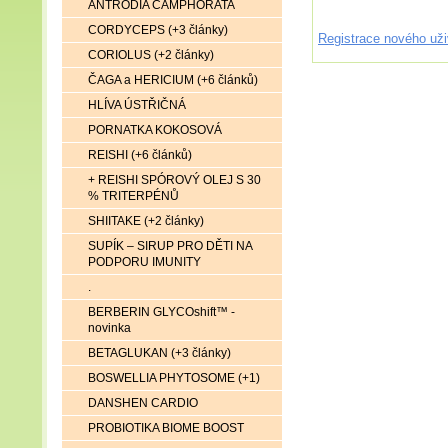
ANTRODIA CAMPHORATA
CORDYCEPS (+3 články)
Registrace nového uži
CORIOLUS (+2 články)
ČAGA a HERICIUM (+6 článků)
HLÍVA ÚSTŘIČNÁ
PORNATKA KOKOSOVÁ
REISHI (+6 článků)
+ REISHI SPÓROVÝ OLEJ S 30
% TRITERPÉNŮ
SHIITAKE (+2 články)
SUPÍK – SIRUP PRO DĚTI NA
PODPORU IMUNITY
.
BERBERIN GLYCOshift™ -
novinka
BETAGLUKAN (+3 články)
BOSWELLIA PHYTOSOME (+1)
DANSHEN CARDIO
PROBIOTIKA BIOME BOOST