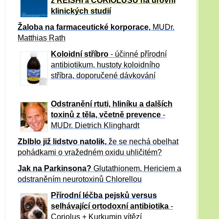
z REISHI
CORIOLUSU
na úrovni
a
klinických studií
Žaloba
na farmaceutické korporace,
MUDr.
Matthias Rath
Koloidní stříbro
- účinné přírodní
antibiotikum,
hustoty koloidního
stříbra, doporučené dávkování
Odstranění rtuti, hliníku a dalších
toxinů z těla, včetně p
revence
-
MUDr. Dietrich Klinghardt
Zblblo již lidstvo natolik,
že se nechá obelhat
pohádkami o vražedném oxidu uhličitém?
Jak na Parkinsona?
Glutathionem, Hericiem a
odstraněním neurotoxinů Chlorellou
Přírodní léčba pejsků versus
selhávající ortodoxní antibiotika
-
Coriolus + Kurkumin vítězí