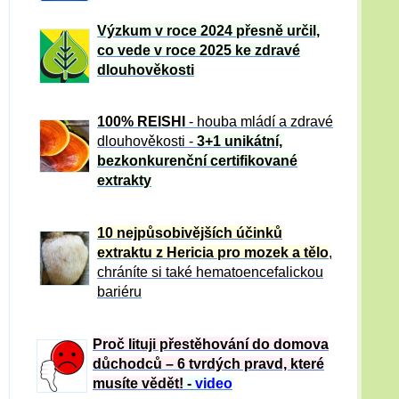
Výzkum v roce 2024 přesně určil,
co vede v roce 2025 ke zdravé
dlouhověkosti
100% REISHI
- houba mládí a zdravé
dlou
h
ověkosti -
3+1 unikátní,
bezkonkurenční certifikované
extrakty
10 nejpůsobivějších účinků
extraktu z Hericia pro mozek a tělo
,
chráníte si také hematoencefalickou
bariéru
Proč lituji přestěhování do domova
důchodců – 6 tvrdých pravd, které
musíte vědět!
-
video