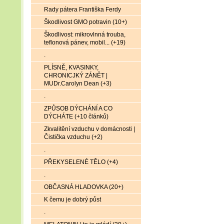
Rady pátera Františka Ferdy
Škodlivost GMO potravin (10+)
Škodlivost: mikrovlnná trouba,
teflonová pánev, mobil... (+19)
.
PLÍSNĚ, KVASINKY,
CHRONICJKÝ ZÁNĚT |
MUDr.Carolyn Dean (+3)
.
ZPŮSOB DÝCHÁNÍ A CO
DÝCHÁTE (+10 článků)
Zkvalitění vzduchu v domácnosti |
Čistička vzduchu (+2)
.
PŘEKYSELENÉ TĚLO (+4)
.
OBČASNÁ HLADOVKA (20+)
K čemu je dobrý půst
.