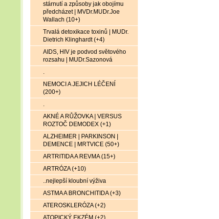
stárnutí a způsoby jak obojímu
předcházet | MVDr.MUDr.Joe
Wallach (10+)
Trvalá detoxikace toxinů | MUDr.
Dietrich Klinghardt (+4)
AIDS, HIV je podvod světového
rozsahu | MUDr.Sazonová
.
NEMOCI A JEJICH LÉČENÍ
(200+)
.
AKNÉ A RŮŽOVKA | VERSUS
ROZTOČ DEMODEX (+1)
ALZHEIMER | PARKINSON |
DEMENCE | MRTVICE (50+)
ARTRITIDA A REVMA (15+)
ARTRÓZA (+10)
..nejlepší kloubní výživa
ASTMA A BRONCHITIDA (+3)
ATEROSKLERÓZA (+2)
ATOPICKÝ EKZÉM (+2)