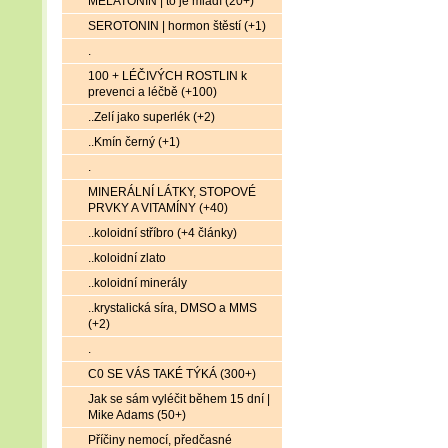
MELATONIN | to je mládí (20+)
SEROTONIN | hormon štěstí (+1)
.
100 + LÉČIVÝCH ROSTLIN k
prevenci a léčbě (+100)
..Zelí jako superlék (+2)
..Kmín černý (+1)
.
MINERÁLNÍ LÁTKY, STOPOVÉ
PRVKY A VITAMÍNY (+40)
..koloidní stříbro (+4 články)
..koloidní zlato
..koloidní minerály
..krystalická síra, DMSO a MMS
(+2)
.
C0 SE VÁS TAKÉ TÝKÁ (300+)
Jak se sám vyléčit během 15 dní |
Mike Adams (50+)
Příčiny nemocí, předčasné