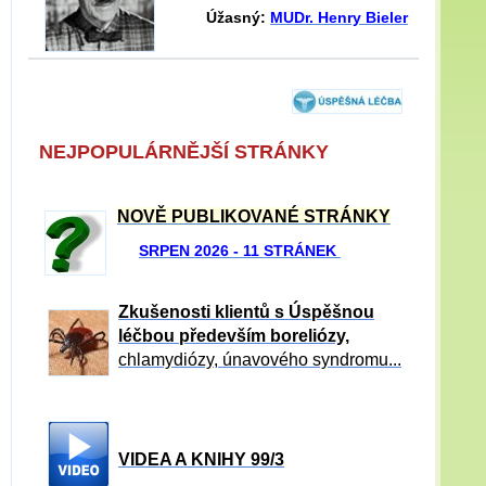
Úžasný:
MUDr. Henry Bieler
NEJPOPULÁRNĚJŠÍ STRÁNKY
NOVĚ PUBLIKOVANÉ STRÁNKY
SRPEN 2026 - 11 STRÁNEK
Zkušenosti klientů s Úspěšnou
léčbou především boreliózy,
chlamydiózy, únavového syndromu...
VIDEA A KNIHY 99/3