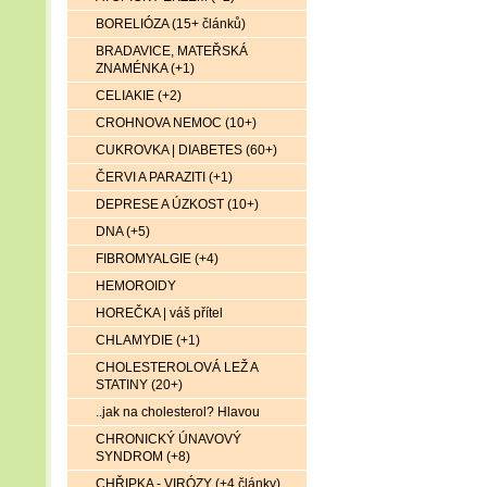
BORELIÓZA (15+ článků)
BRADAVICE, MATEŘSKÁ
ZNAMÉNKA (+1)
CELIAKIE (+2)
CROHNOVA NEMOC (10+)
CUKROVKA | DIABETES (60+)
ČERVI A PARAZITI (+1)
DEPRESE A ÚZKOST (10+)
DNA (+5)
FIBROMYALGIE (+4)
HEMOROIDY
HOREČKA | váš přítel
CHLAMYDIE (+1)
CHOLESTEROLOVÁ LEŽ A
STATINY (20+)
..jak na cholesterol? Hlavou
CHRONICKÝ ÚNAVOVÝ
SYNDROM (+8)
CHŘIPKA - VIRÓZY (+4 články)