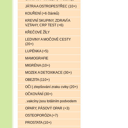
JÁTRA A OSTROPESTŘEC (10+)
KOUŘENÍ (+6 článků)
KREVNÍ SKUPINY, ZDRAVÍ A
VZTAHY, CRP TEST (+6)
KŘEČOVÉ ŽÍLY
LEDVINY A MOČOVÉ CESTY
(20+)
LUPÉNKA (+5)
MAMOGRAFIE
MIGRÉNA (10+)
MOZEK A DETOXIKACE (30+)
OBEZITA (110+)
OČI | zlepšování zraku cviky (20+)
OČKOVÁNÍ (30+)
..vakcíny jsou totálním podvodem
OPARY, PÁSOVÝ OPAR (+3)
OSTEOPORÓZA (+7)
PROSTATA (10+)