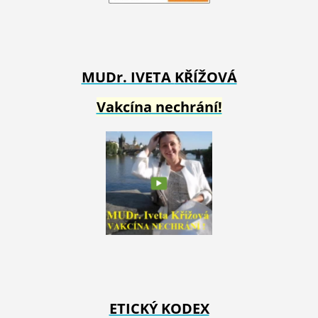
MUDr. IVETA
KŘÍŽOVÁ
Vakcína nechrání!
ETICKÝ KODEX