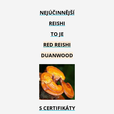
NEJÚČINNĚJŠÍ
REISHI
TO JE
RED REIS
HI
DUANWOOD
S CERTIFIKÁTY