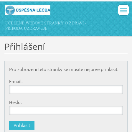
UCELENÉ WEBOVÉ STRÁNKY O ZDRAVÍ -
PŘÍRODA UZDRAVUJE
Přihlášení
Pro zobrazení této stránky se musíte nejprve přihlásit.
E-mail:
Heslo: