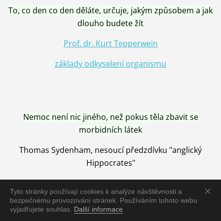
To, co den co den děláte, určuje, jakým způsobem a jak
dlouho budete žít
Prof. dr. Kurt Tepperwein
základy odkyselení organismu
Nemoc není nic jiného, než pokus těla zbavit se
morbidních látek
Thomas Sydenham, nesoucí předzdívku "anglický
Hippocrates"
Tyto stránky používají cookies k analýze návštěvnosti a
bezpečnému provozování stránek. Používáním tohoto webu
vyjadřujete souhlas.
Další informace
Nemoc je vyléčena jen pomocí Přírody, neutralizací a