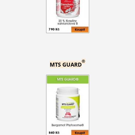
®
MTS GUARD