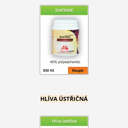
HLÍVA ÚSTŘIČNÁ