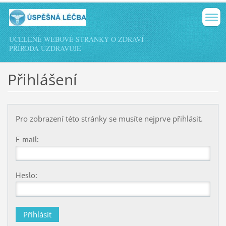
UCELENÉ WEBOVÉ STRÁNKY O ZDRAVÍ -
PŘÍRODA UZDRAVUJE
Přihlášení
Pro zobrazení této stránky se musíte nejprve přihlásit.
E-mail:
Heslo: