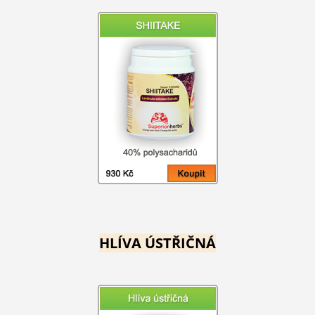
HLÍVA ÚSTŘIČNÁ