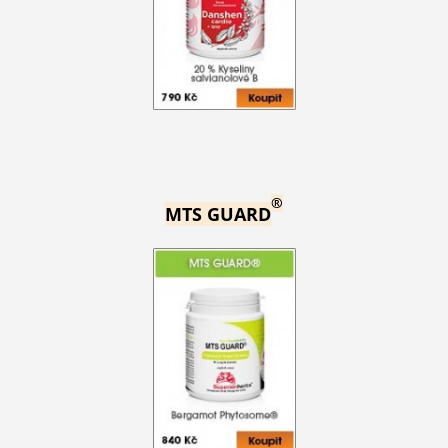
®
MTS GUARD