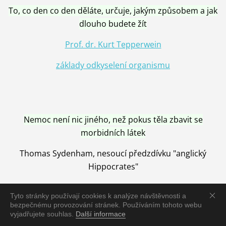
To, co den co den děláte, určuje, jakým způsobem a jak
dlouho budete žít
Prof. dr. Kurt Tepperwein
základy odkyselení organismu
Nemoc není nic jiného, než pokus těla zbavit se
morbidních látek
Thomas Sydenham, nesoucí předzdívku "anglický
Hippocrates"
Tyto stránky používají cookies k analýze návštěvnosti a
bezpečnému provozování stránek. Používáním tohoto webu
vyjadřujete souhlas.
Další informace
Nemoc je vyléčena jen pomocí Přírody, neutralizací a