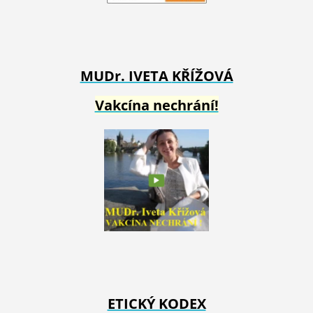
MUDr. IVETA
KŘÍŽOVÁ
Vakcína nechrání!
ETICKÝ KODEX