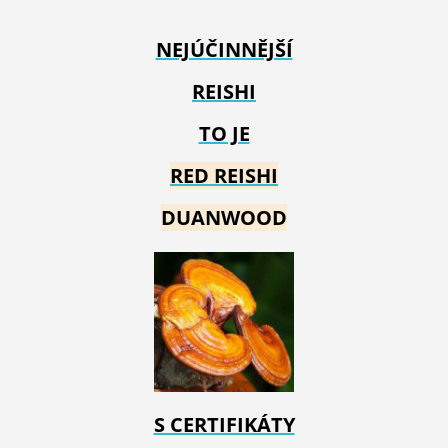
NEJÚČINNĚJŠÍ
REISHI
TO JE
RED REIS
HI
DUANWOOD
S CERTIFIKÁTY