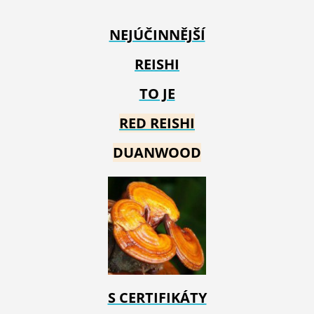
NEJÚČINNĚJŠÍ
REISHI
TO JE
RED REIS
HI
DUANWOOD
S CERTIFIKÁTY