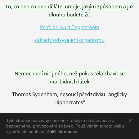
To, co den co den děláte, určuje, jakým způsobem a jak
dlouho budete žít
Prof. dr. Kurt Tepperwein
základy odkyselení organismu
Nemoc není nic jiného, než pokus těla zbavit se
morbidních látek
Thomas Sydenham, nesoucí předzdívku "anglický
Hippocrates"
Tyto stránky používají cookies k analýze návštěvnosti a
bezpečnému provozování stránek. Používáním tohoto webu
vyjadřujete souhlas.
Další informace
Nemoc je vyléčena jen pomocí Přírody, neutralizací a