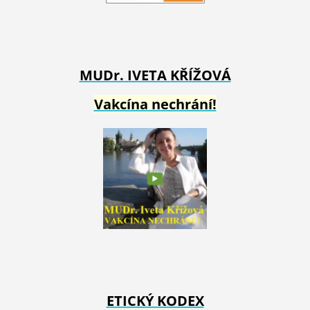
MUDr. IVETA
KŘÍŽOVÁ
Vakcína nechrání!
ETICKÝ KODEX