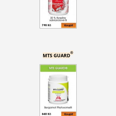
®
MTS GUARD