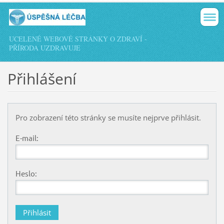
UCELENÉ WEBOVÉ STRÁNKY O ZDRAVÍ -
PŘÍRODA UZDRAVUJE
Přihlášení
Pro zobrazení této stránky se musíte nejprve přihlásit.
E-mail:
Heslo: