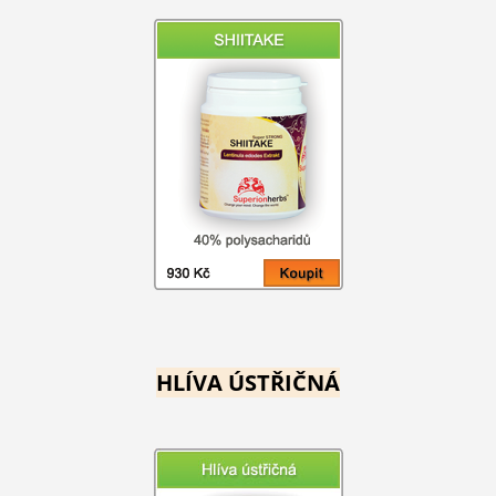
HLÍVA ÚSTŘIČNÁ