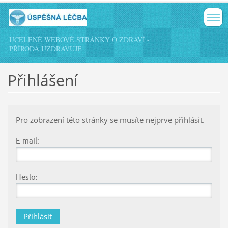
UCELENÉ WEBOVÉ STRÁNKY O ZDRAVÍ -
PŘÍRODA UZDRAVUJE
Přihlášení
Pro zobrazení této stránky se musíte nejprve přihlásit.
E-mail:
Heslo: