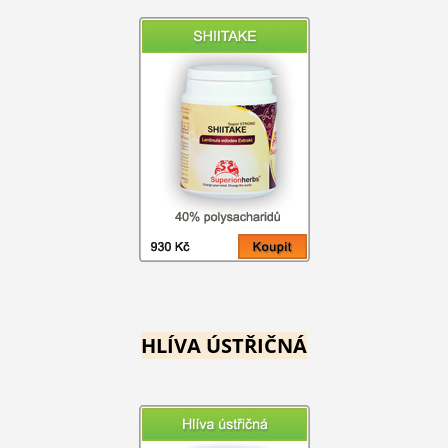
HLÍVA ÚSTŘIČNÁ