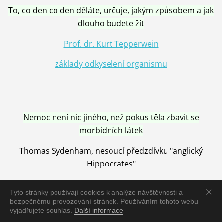
To, co den co den děláte, určuje, jakým způsobem a jak
dlouho budete žít
Prof. dr. Kurt Tepperwein
základy odkyselení organismu
Nemoc není nic jiného, než pokus těla zbavit se
morbidních látek
Thomas Sydenham, nesoucí předzdívku "anglický
Hippocrates"
Tyto stránky používají cookies k analýze návštěvnosti a
bezpečnému provozování stránek. Používáním tohoto webu
vyjadřujete souhlas.
Další informace
Nemoc je vyléčena jen pomocí Přírody, neutralizací a