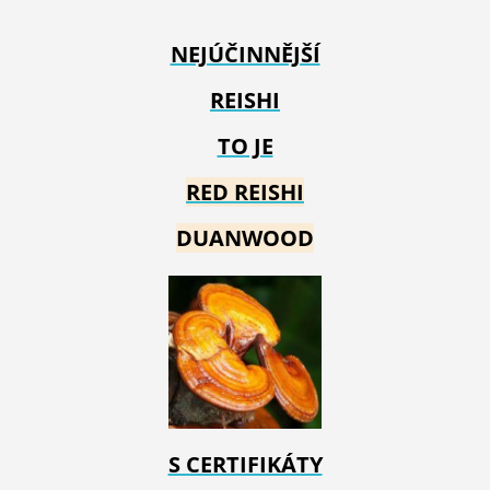
NEJÚČINNĚJŠÍ
REISHI
TO JE
RED REIS
HI
DUANWOOD
S CERTIFIKÁTY