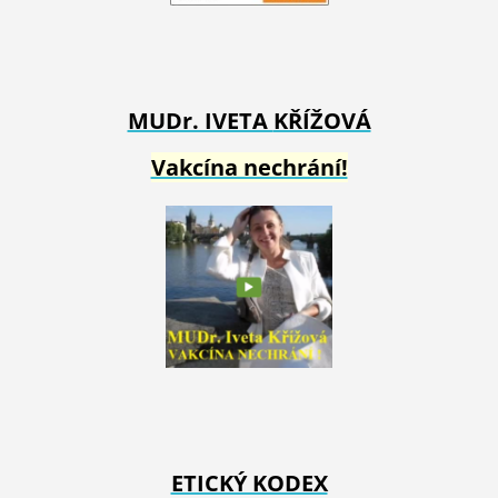
MUDr. IVETA
KŘÍŽOVÁ
Vakcína nechrání!
ETICKÝ KODEX