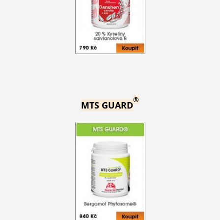
®
MTS GUARD