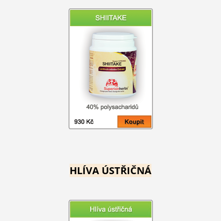
HLÍVA ÚSTŘIČNÁ