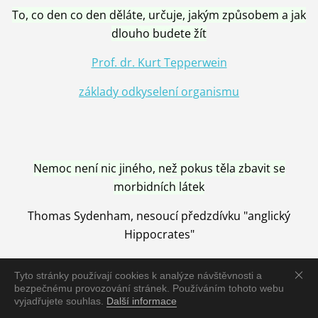
To, co den co den děláte, určuje, jakým způsobem a jak
dlouho budete žít
Prof. dr. Kurt Tepperwein
základy odkyselení organismu
Nemoc není nic jiného, než pokus těla zbavit se
morbidních látek
Thomas Sydenham, nesoucí předzdívku "anglický
Hippocrates"
Tyto stránky používají cookies k analýze návštěvnosti a
bezpečnému provozování stránek. Používáním tohoto webu
vyjadřujete souhlas.
Další informace
Nemoc je vyléčena jen pomocí Přírody, neutralizací a