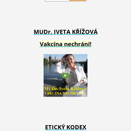
MUDr. IVETA
KŘÍŽOVÁ
Vakcína nechrání!
ETICKÝ KODEX