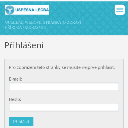
UCELENÉ WEBOVÉ STRÁNKY O ZDRAVÍ -
PŘÍRODA UZDRAVUJE
Přihlášení
Pro zobrazení této stránky se musíte nejprve přihlásit.
E-mail:
Heslo: