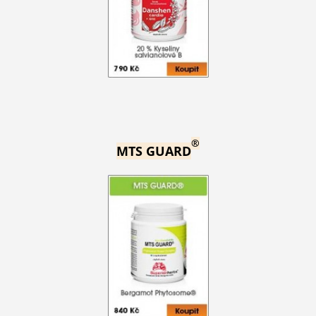
®
MTS GUARD