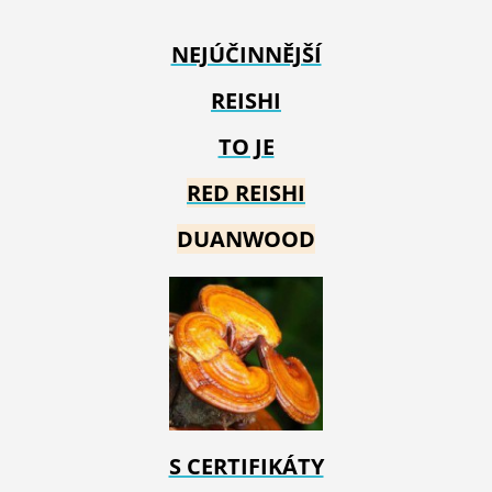
NEJÚČINNĚJŠÍ
REISHI
TO JE
RED REIS
HI
DUANWOOD
S CERTIFIKÁTY