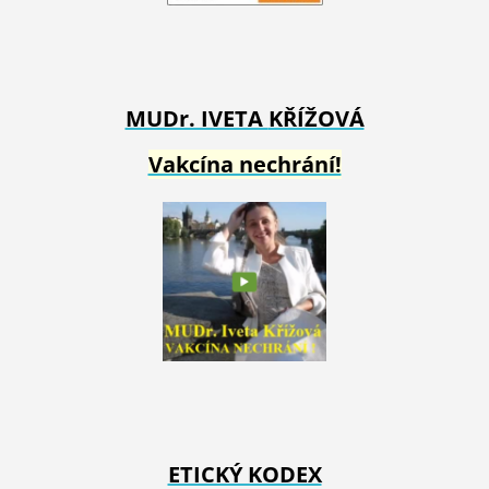
MUDr. IVETA
KŘÍŽOVÁ
Vakcína nechrání!
ETICKÝ KODEX