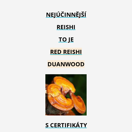
NEJÚČINNĚJŠÍ
REISHI
TO JE
RED REIS
HI
DUANWOOD
S CERTIFIKÁTY