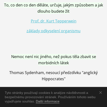
To, co den co den děláte, určuje, jakým způsobem a jak
dlouho budete žít
Prof. dr. Kurt Tepperwein
základy odkyselení organismu
Nemoc není nic jiného, než pokus těla zbavit se
morbidních látek
Thomas Sydenham, nesoucí předzdívku "anglický
Hippocrates"
Tyto stránky používají cookies k analýze návštěvnosti a
bezpečnému provozování stránek. Používáním tohoto webu
vyjadřujete souhlas.
Další informace
Nemoc je vyléčena jen pomocí Přírody, neutralizací a