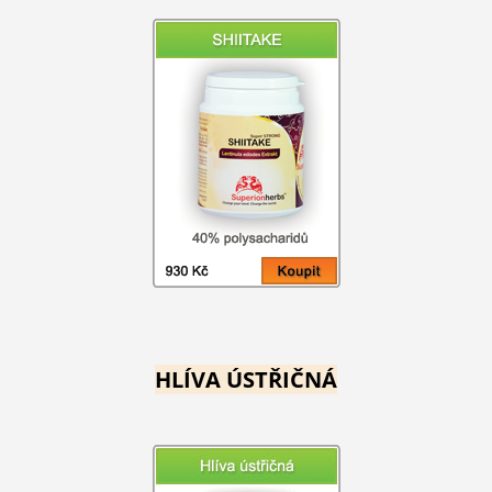
HLÍVA ÚSTŘIČNÁ