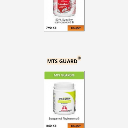
®
MTS GUARD