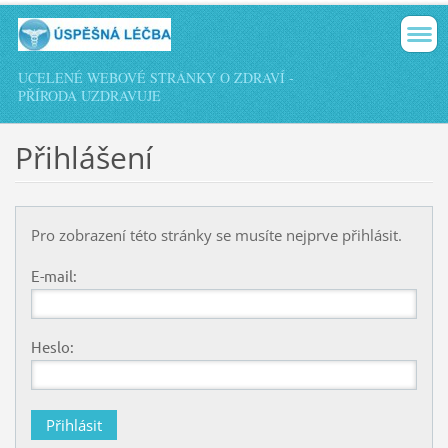
UCELENÉ WEBOVÉ STRÁNKY O ZDRAVÍ -
PŘÍRODA UZDRAVUJE
Přihlášení
Pro zobrazení této stránky se musíte nejprve přihlásit.
E-mail:
Heslo: