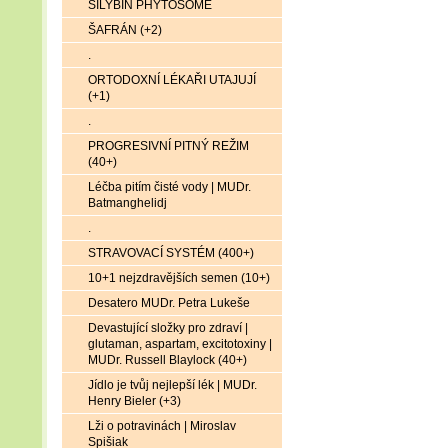
SILYBIN PHYTOSOME
ŠAFRÁN (+2)
.
ORTODOXNÍ LÉKAŘI UTAJUJÍ
(+1)
.
PROGRESIVNÍ PITNÝ REŽIM
(40+)
Léčba pitím čisté vody | MUDr.
Batmanghelidj
.
STRAVOVACÍ SYSTÉM (400+)
10+1 nejzdravějších semen (10+)
Desatero MUDr. Petra Lukeše
Devastující složky pro zdraví |
glutaman, aspartam, excitotoxiny |
MUDr. Russell Blaylock (40+)
Jídlo je tvůj nejlepší lék | MUDr.
Henry Bieler (+3)
Lži o potravinách | Miroslav
Spišiak