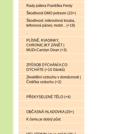
Rady pátera Františka Ferdy
Škodlivost GMO potravin (10+)
Škodlivost: mikrovlnná trouba,
teflonová pánev, mobil... (+19)
.
PLÍSNĚ, KVASINKY,
CHRONICJKÝ ZÁNĚT |
MUDr.Carolyn Dean (+3)
.
ZPŮSOB DÝCHÁNÍ A CO
DÝCHÁTE (+10 článků)
Zkvalitění vzduchu v domácnosti |
Čistička vzduchu (+2)
.
PŘEKYSELENÉ TĚLO (+4)
.
OBČASNÁ HLADOVKA (20+)
K čemu je dobrý půst
.