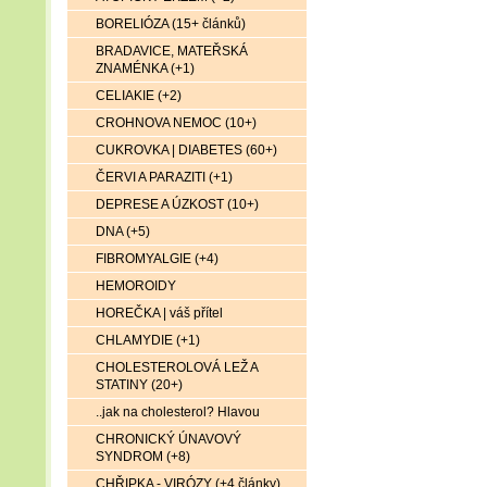
BORELIÓZA (15+ článků)
BRADAVICE, MATEŘSKÁ
ZNAMÉNKA (+1)
CELIAKIE (+2)
CROHNOVA NEMOC (10+)
CUKROVKA | DIABETES (60+)
ČERVI A PARAZITI (+1)
DEPRESE A ÚZKOST (10+)
DNA (+5)
FIBROMYALGIE (+4)
HEMOROIDY
HOREČKA | váš přítel
CHLAMYDIE (+1)
CHOLESTEROLOVÁ LEŽ A
STATINY (20+)
..jak na cholesterol? Hlavou
CHRONICKÝ ÚNAVOVÝ
SYNDROM (+8)
CHŘIPKA - VIRÓZY (+4 články)