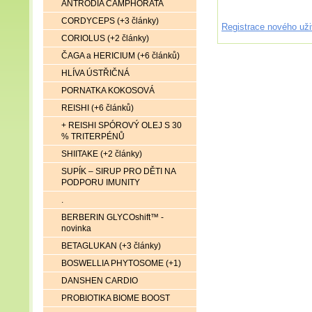
ANTRODIA CAMPHORATA
CORDYCEPS (+3 články)
Registrace nového uži
CORIOLUS (+2 články)
ČAGA a HERICIUM (+6 článků)
HLÍVA ÚSTŘIČNÁ
PORNATKA KOKOSOVÁ
REISHI (+6 článků)
+ REISHI SPÓROVÝ OLEJ S 30
% TRITERPÉNŮ
SHIITAKE (+2 články)
SUPÍK – SIRUP PRO DĚTI NA
PODPORU IMUNITY
.
BERBERIN GLYCOshift™ -
novinka
BETAGLUKAN (+3 články)
BOSWELLIA PHYTOSOME (+1)
DANSHEN CARDIO
PROBIOTIKA BIOME BOOST