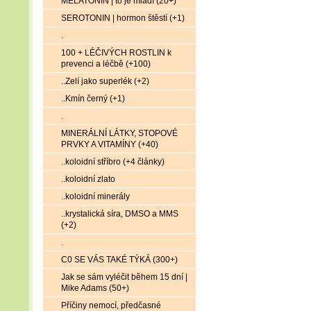
MELATONIN | to je mládí (20+)
SEROTONIN | hormon štěstí (+1)
.
100 + LÉČIVÝCH ROSTLIN k
prevenci a léčbě (+100)
..Zelí jako superlék (+2)
..Kmín černý (+1)
.
MINERÁLNÍ LÁTKY, STOPOVÉ
PRVKY A VITAMÍNY (+40)
..koloidní stříbro (+4 články)
..koloidní zlato
..koloidní minerály
..krystalická síra, DMSO a MMS
(+2)
.
C0 SE VÁS TAKÉ TÝKÁ (300+)
Jak se sám vyléčit během 15 dní |
Mike Adams (50+)
Příčiny nemocí, předčasné