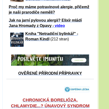
Proč my máme potravinové alergie, přičemž
je naši prarodiče neměli?
Jak na jarní pylovou alergii? Elixír mládí
Jana Hromady z Opavy -
video
Kniha "Netradiční bylinkář" -
Roman Kindl
(212 stran)
OVĚŘENÉ PŘÍRODNÍ PŘÍPRAVKY
CHRONICKÁ BORELIÓZA,
CHLAMYDIE...? ÚNAVOVÝ SYNDROM