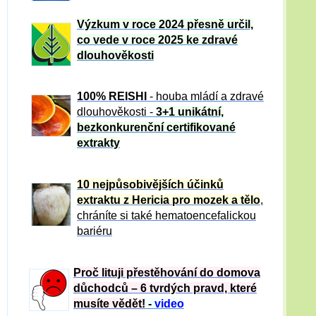
Výzkum v roce 2024 přesně určil,
co vede v roce 2025 ke zdravé
dlouhověkosti
100% REISHI
- houba mládí a zdravé
dlou
h
ověkosti -
3+1 unikátní,
bezkonkurenční certifikované
extrakty
10 nejpůsobivějších účinků
extraktu z Hericia pro mozek a tělo
,
chráníte si také hematoencefalickou
bariéru
Proč lituji přestěhování do domova
důchodců – 6 tvrdých pravd, které
musíte vědět!
-
video