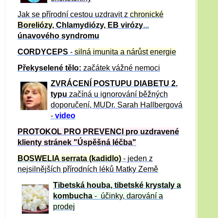
Jak se přírodní cestou uzdravit z
chronické
Boreliózy
, Chlamydiózy, EB virózy
...
únavového syndromu
CORDYCEPS
-
silná imunita a nárůst energie
Překyselené tělo:
začátek vážné nemoci
ZVRÁCE
NÍ POSTUPU DIABETU 2.
typu
začíná u ignorování běžných
doporučení, MUDr. Sarah Hallbergová
-
video
PROTOKOL PRO PREVENCI pro uzdravené
klienty
stránek "Úspěšná léčba"
BOSWELIA serrata (kadidlo)
- jeden z
nejsilnějších přírodních léků Matky Země
Tibetská houba, tibetské
krystaly
a
kombucha
- účinky, darování a
prodej