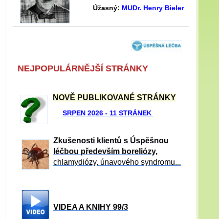
Úžasný:
MUDr. Henry Bieler
NEJPOPULÁRNĚJŠÍ STRÁNKY
NOVĚ PUBLIKOVANÉ STRÁNKY
SRPEN 2026 - 11 STRÁNEK
Zkušenosti klientů s Úspěšnou
léčbou především boreliózy,
chlamydiózy, únavového syndromu...
VIDEA A KNIHY 99/3