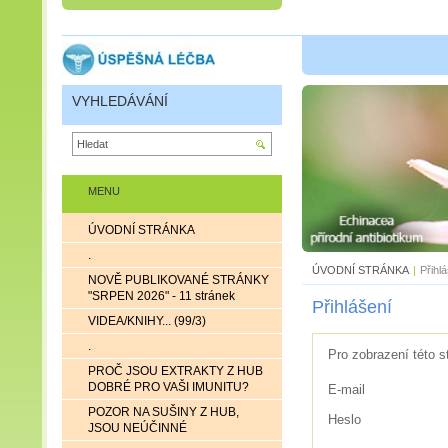
VYHLEDÁVÁNÍ
MENU
ÚVODNÍ STRÁNKA
.
ÚVODNÍ STRÁNKA
|
Přihl
NOVĚ PUBLIKOVANÉ STRÁNKY
"SRPEN 2026" - 11 stránek
Přihlášení
VIDEA/KNIHY... (99/3)
.
Pro zobrazení této s
PROČ JSOU EXTRAKTY Z HUB
DOBRÉ PRO VAŠI IMUNITU?
E-mail
POZOR NA SUŠINY Z HUB,
Heslo
JSOU NEÚČINNÉ