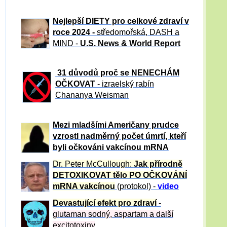
Nejlepší DIETY pro celkové zdraví v
roce 2024 -
středomořská, DASH a
MIND -
U.S. News & World Report
31 důvod
ů proč se NENECHÁM
OČKOVAT
- izraelský rabín
Chananya Weisman
Mezi mladšími Američany prudce
vzrostl nadměrný počet úmrtí, kteří
byli očkováni vakcínou mRNA
Dr. Peter
McCullough:
Jak přírodně
DETOXIKOVAT tělo PO OČKOVÁNÍ
mRNA vakcínou
(protokol) -
video
Devastující efekt pro zdraví
-
glutaman sodný, aspartam a další
excitotoxiny