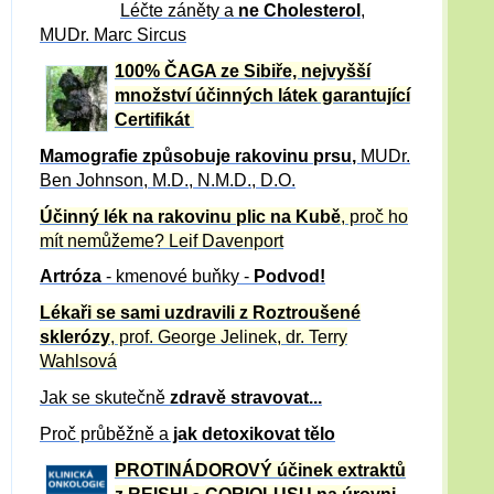
Léčte záněty a
ne Cholesterol
,
MUDr. Marc Sircus
100% ČAGA ze Sibiře, nejvyšší
množství účinných látek garantující
Certifikát
Mamografie způsobuje rakovinu prsu
,
MUDr.
Ben Johnson, M.D., N.M.D., D.O.
Účinný
lék na
rakovinu plic na Kubě
, proč ho
mít nemůžeme?
Leif Davenport
Artróza
- kmenové buňky -
Podvod!
Lékaři se sami uzdravili z Roztroušené
sklerózy
, prof. George Jelinek, dr. Terry
Wahlsová
Jak se skutečně
zdravě
stravovat...
Proč průběžně a
jak detoxikovat tělo
PROTINÁDOROVÝ účinek extraktů