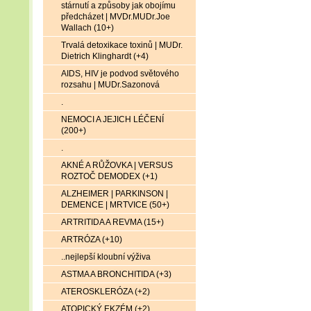
stárnutí a způsoby jak obojímu
předcházet | MVDr.MUDr.Joe
Wallach (10+)
Trvalá detoxikace toxinů | MUDr.
Dietrich Klinghardt (+4)
AIDS, HIV je podvod světového
rozsahu | MUDr.Sazonová
.
NEMOCI A JEJICH LÉČENÍ
(200+)
.
AKNÉ A RŮŽOVKA | VERSUS
ROZTOČ DEMODEX (+1)
ALZHEIMER | PARKINSON |
DEMENCE | MRTVICE (50+)
ARTRITIDA A REVMA (15+)
ARTRÓZA (+10)
..nejlepší kloubní výživa
ASTMA A BRONCHITIDA (+3)
ATEROSKLERÓZA (+2)
ATOPICKÝ EKZÉM (+2)