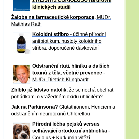
z REISHI
CORIOLUSU
na úrovni
a
klinických studií
Žaloba
na farmaceutické korporace,
MUDr.
Matthias Rath
Koloidní stříbro
- účinné přírodní
antibiotikum,
hustoty koloidního
stříbra, doporučené dávkování
Odstranění rtuti, hliníku a dalších
toxinů z těla, včetně p
revence
-
MUDr. Dietrich Klinghardt
Zblblo již lidstvo natolik,
že se nechá obelhat
pohádkami o vražedném oxidu uhličitém?
Jak na Parkinsona?
Glutathionem, Hericiem a
odstraněním neurotoxinů Chlorellou
Přírodní léčba pejsků versus
selhávající ortodoxní antibiotika
-
Coriolus + Kurkumin vítězí