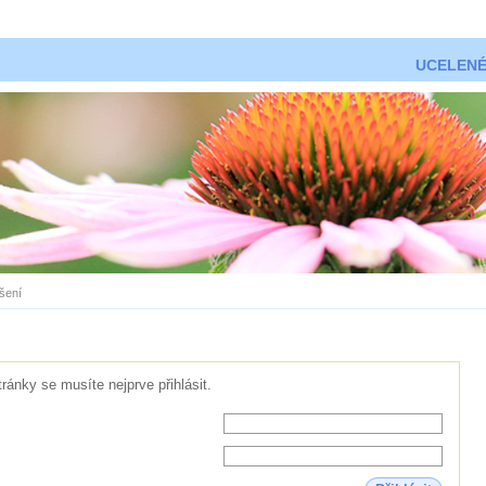
UCELENÉ
ášení
tránky se musíte nejprve přihlásit.