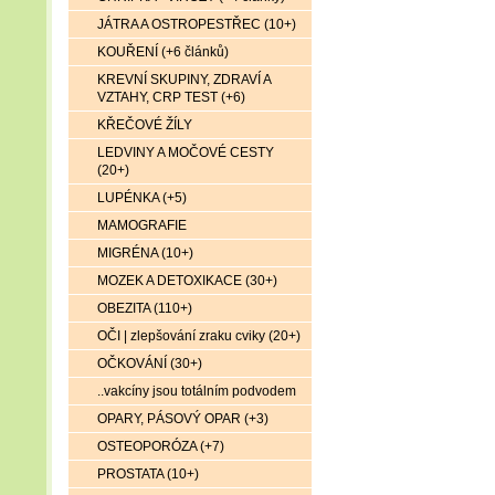
JÁTRA A OSTROPESTŘEC (10+)
KOUŘENÍ (+6 článků)
KREVNÍ SKUPINY, ZDRAVÍ A
VZTAHY, CRP TEST (+6)
KŘEČOVÉ ŽÍLY
LEDVINY A MOČOVÉ CESTY
(20+)
LUPÉNKA (+5)
MAMOGRAFIE
MIGRÉNA (10+)
MOZEK A DETOXIKACE (30+)
OBEZITA (110+)
OČI | zlepšování zraku cviky (20+)
OČKOVÁNÍ (30+)
..vakcíny jsou totálním podvodem
OPARY, PÁSOVÝ OPAR (+3)
OSTEOPORÓZA (+7)
PROSTATA (10+)