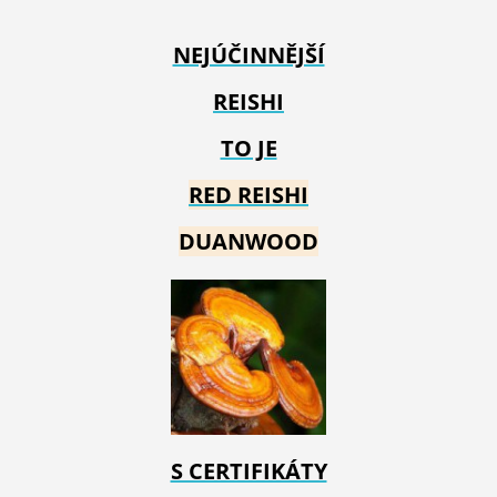
NEJÚČINNĚJŠÍ
REISHI
TO JE
RED REIS
HI
DUANWOOD
S CERTIFIKÁTY