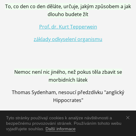
To, co den co den děláte, určuje, jakým způsobem a jak
dlouho budete žít
Prof. dr. Kurt Tepperwein
základy odkyselení organismu
Nemoc není nic jiného, než pokus těla zbavit se
morbidních látek
Thomas Sydenham, nesoucí předzdívku "anglický
Hippocrates"
Tyto stránky používají cookies k analýze návštěvnosti a
bezpečnému provozování stránek. Používáním tohoto webu
vyjadřujete souhlas.
Další informace
Nemoc je vyléčena jen pomocí Přírody, neutralizací a