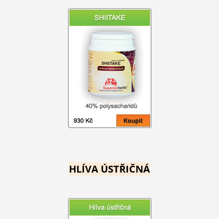
HLÍVA ÚSTŘIČNÁ