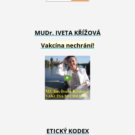
MUDr. IVETA
KŘÍŽOVÁ
Vakcína nechrání!
ETICKÝ KODEX