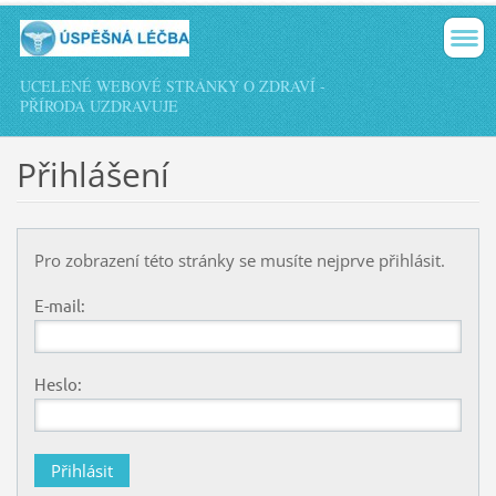
UCELENÉ WEBOVÉ STRÁNKY O ZDRAVÍ -
PŘÍRODA UZDRAVUJE
Přihlášení
Pro zobrazení této stránky se musíte nejprve přihlásit.
E-mail:
Heslo: