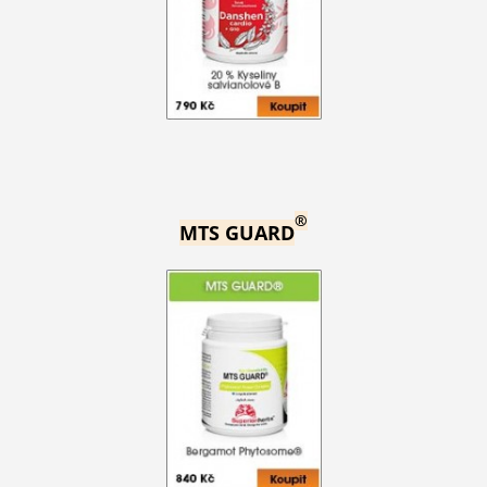
®
MTS GUARD