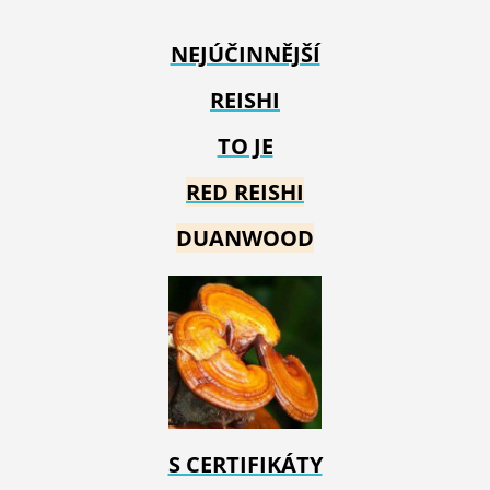
NEJÚČINNĚJŠÍ
REISHI
TO JE
RED REIS
HI
DUANWOOD
S CERTIFIKÁTY