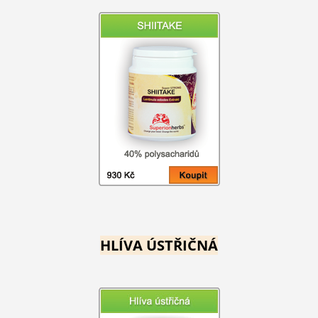
HLÍVA ÚSTŘIČNÁ