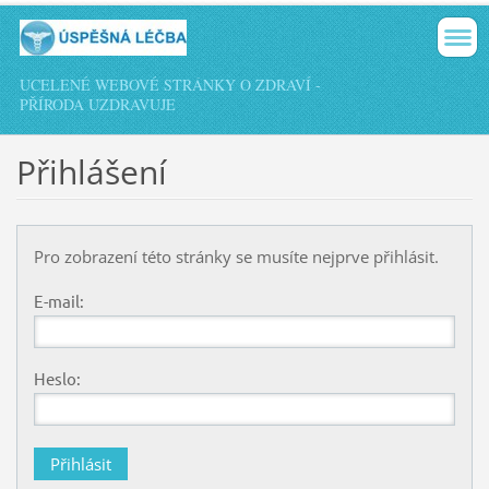
UCELENÉ WEBOVÉ STRÁNKY O ZDRAVÍ -
PŘÍRODA UZDRAVUJE
Přihlášení
Pro zobrazení této stránky se musíte nejprve přihlásit.
E-mail:
Heslo: