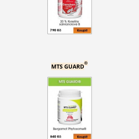
®
MTS GUARD