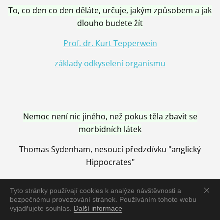
To, co den co den děláte, určuje, jakým způsobem a jak
dlouho budete žít
Prof. dr. Kurt Tepperwein
základy odkyselení organismu
Nemoc není nic jiného, než pokus těla zbavit se
morbidních látek
Thomas Sydenham, nesoucí předzdívku "anglický
Hippocrates"
Tyto stránky používají cookies k analýze návštěvnosti a
bezpečnému provozování stránek. Používáním tohoto webu
vyjadřujete souhlas.
Další informace
Nemoc je vyléčena jen pomocí Přírody, neutralizací a