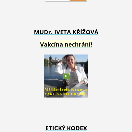
MUDr. IVETA
KŘÍŽOVÁ
Vakcína nechrání!
ETICKÝ KODEX