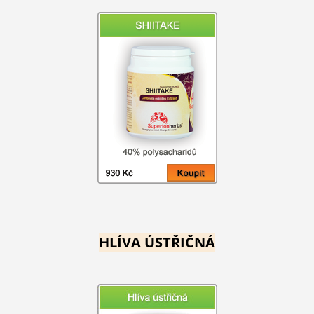
HLÍVA ÚSTŘIČNÁ