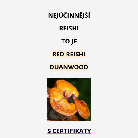
NEJÚČINNĚJŠÍ
REISHI
TO JE
RED REIS
HI
DUANWOOD
S CERTIFIKÁTY