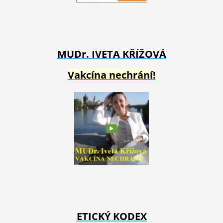
MUDr. IVETA
KŘÍŽOVÁ
Vakcína nechrání!
ETICKÝ KODEX