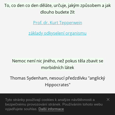
To, co den co den děláte, určuje, jakým způsobem a jak
dlouho budete žít
Prof. dr. Kurt Tepperwein
základy odkyselení organismu
Nemoc není nic jiného, než pokus těla zbavit se
morbidních látek
Thomas Sydenham, nesoucí předzdívku "anglický
Hippocrates"
Tyto stránky používají cookies k analýze návštěvnosti a
bezpečnému provozování stránek. Používáním tohoto webu
vyjadřujete souhlas.
Další informace
Nemoc je vyléčena jen pomocí Přírody, neutralizací a