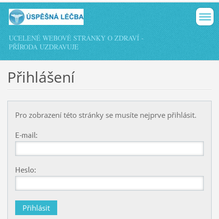
UCELENÉ WEBOVÉ STRÁNKY O ZDRAVÍ -
PŘÍRODA UZDRAVUJE
Přihlášení
Pro zobrazení této stránky se musíte nejprve přihlásit.
E-mail:
Heslo: