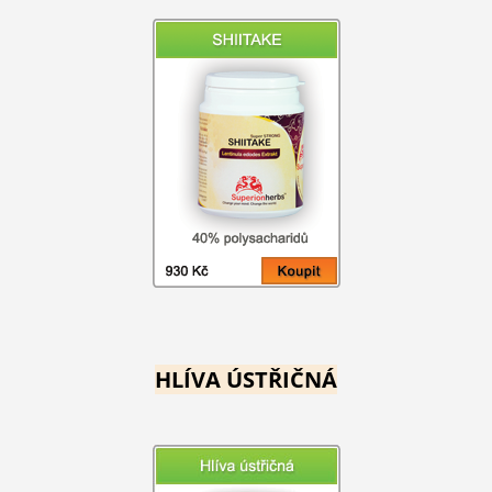
HLÍVA ÚSTŘIČNÁ