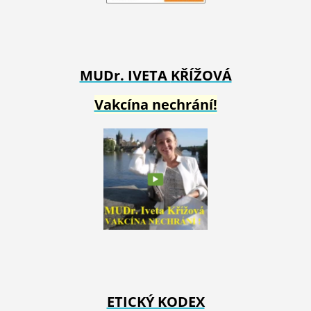
MUDr. IVETA
KŘÍŽOVÁ
Vakcína nechrání!
ETICKÝ KODEX