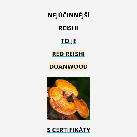
NEJÚČINNĚJŠÍ
REISHI
TO JE
RED REIS
HI
DUANWOOD
S CERTIFIKÁTY