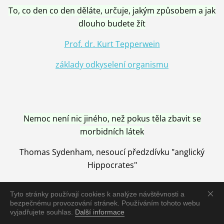
To, co den co den děláte, určuje, jakým způsobem a jak
dlouho budete žít
Prof. dr. Kurt Tepperwein
základy odkyselení organismu
Nemoc není nic jiného, než pokus těla zbavit se
morbidních látek
Thomas Sydenham, nesoucí předzdívku "anglický
Hippocrates"
Tyto stránky používají cookies k analýze návštěvnosti a
bezpečnému provozování stránek. Používáním tohoto webu
vyjadřujete souhlas.
Další informace
Nemoc je vyléčena jen pomocí Přírody, neutralizací a