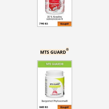
®
MTS GUARD