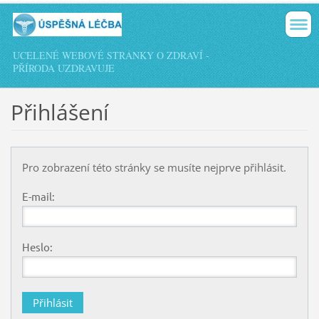
UCELENÉ WEBOVÉ STRÁNKY O ZDRAVÍ -
PŘÍRODA UZDRAVUJE
Přihlášení
Pro zobrazení této stránky se musíte nejprve přihlásit.
E-mail:
Heslo: