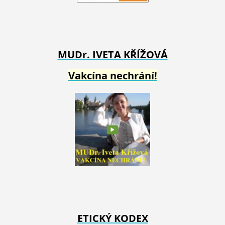
MUDr. IVETA
KŘÍŽOVÁ
Vakcína nechrání!
ETICKÝ KODEX