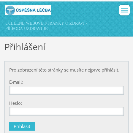
UCELENÉ WEBOVÉ STRÁNKY O ZDRAVÍ -
PŘÍRODA UZDRAVUJE
Přihlášení
Pro zobrazení této stránky se musíte nejprve přihlásit.
E-mail:
Heslo: