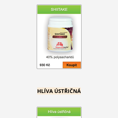
HLÍVA ÚSTŘIČNÁ