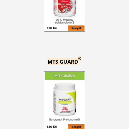
®
MTS GUARD