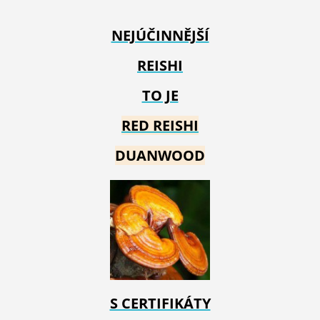
NEJÚČINNĚJŠÍ
REISHI
TO JE
RED REIS
HI
DUANWOOD
S CERTIFIKÁTY