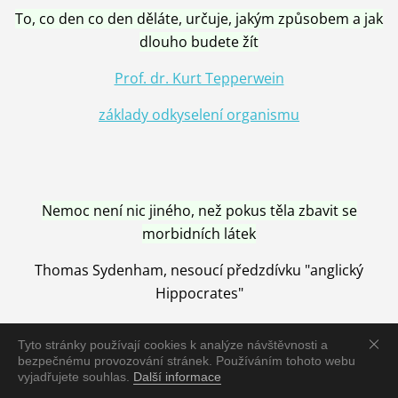
To, co den co den děláte, určuje, jakým způsobem a jak
dlouho budete žít
Prof. dr. Kurt Tepperwein
základy odkyselení organismu
Nemoc není nic jiného, než pokus těla zbavit se
morbidních látek
Thomas Sydenham, nesoucí předzdívku "anglický
Hippocrates"
Tyto stránky používají cookies k analýze návštěvnosti a
bezpečnému provozování stránek. Používáním tohoto webu
vyjadřujete souhlas.
Další informace
Nemoc je vyléčena jen pomocí Přírody, neutralizací a