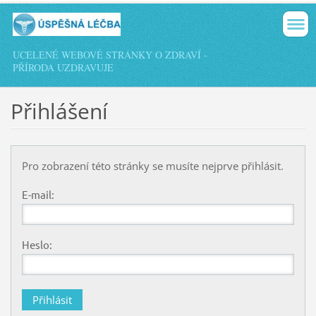
UCELENÉ WEBOVÉ STRÁNKY O ZDRAVÍ -
PŘÍRODA UZDRAVUJE
Přihlášení
Pro zobrazení této stránky se musíte nejprve přihlásit.
E-mail:
Heslo: