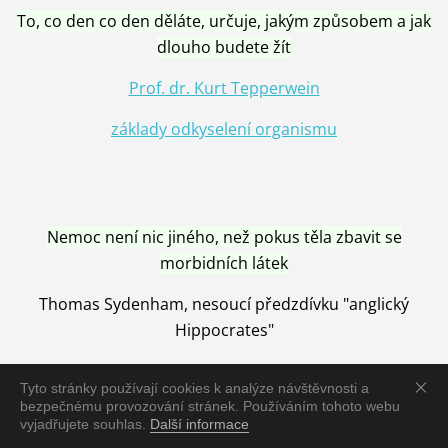
To, co den co den děláte, určuje, jakým způsobem a jak
dlouho budete žít
Prof. dr. Kurt Tepperwein
základy odkyselení organismu
Nemoc není nic jiného, než pokus těla zbavit se
morbidních látek
Thomas Sydenham, nesoucí předzdívku "anglický
Hippocrates"
Tyto stránky používají cookies k analýze návštěvnosti a
bezpečnému provozování stránek. Používáním tohoto webu
vyjadřujete souhlas.
Další informace
Nemoc je vyléčena jen pomocí Přírody, neutralizací a