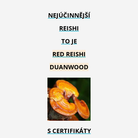
NEJÚČINNĚJŠÍ
REISHI
TO JE
RED REIS
HI
DUANWOOD
S CERTIFIKÁTY