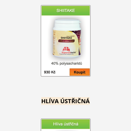
HLÍVA ÚSTŘIČNÁ