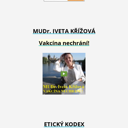
MUDr. IVETA
KŘÍŽOVÁ
Vakcína nechrání!
ETICKÝ KODEX