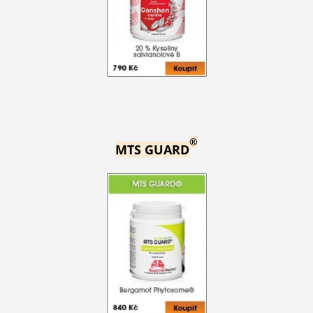
®
MTS GUARD