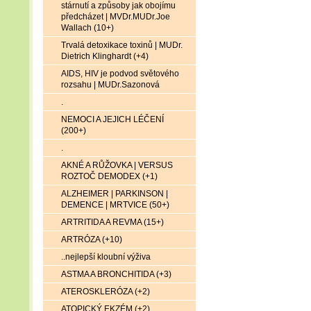
stárnutí a způsoby jak obojímu
předcházet | MVDr.MUDr.Joe
Wallach (10+)
Trvalá detoxikace toxinů | MUDr.
Dietrich Klinghardt (+4)
AIDS, HIV je podvod světového
rozsahu | MUDr.Sazonová
.
NEMOCI A JEJICH LÉČENÍ
(200+)
.
AKNÉ A RŮŽOVKA | VERSUS
ROZTOČ DEMODEX (+1)
ALZHEIMER | PARKINSON |
DEMENCE | MRTVICE (50+)
ARTRITIDA A REVMA (15+)
ARTRÓZA (+10)
..nejlepší kloubní výživa
ASTMA A BRONCHITIDA (+3)
ATEROSKLERÓZA (+2)
ATOPICKÝ EKZÉM (+2)