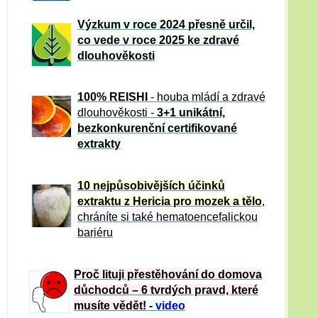
Výzkum v roce 2024 přesně určil,
co vede v roce 2025 ke zdravé
dlouhověkosti
100% REISHI
- houba mládí a zdravé
dlou
h
ověkosti -
3+1 unikátní,
bezkonkurenční certifikované
extrakty
10 nejpůsobivějších účinků
extraktu z Hericia pro mozek a tělo
,
chráníte si také hematoencefalickou
bariéru
Proč lituji přestěhování do domova
důchodců – 6 tvrdých pravd, které
musíte vědět!
-
video