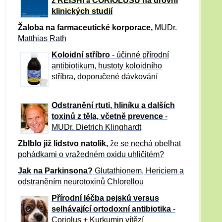
z REISHI
CORIOLUSU
na úrovni
a
klinických studií
Žaloba
na farmaceutické korporace,
MUDr.
Matthias Rath
Koloidní stříbro
- účinné přírodní
antibiotikum,
hustoty koloidního
stříbra, doporučené dávkování
Odstranění rtuti, hliníku a dalších
toxinů z těla, včetně p
revence
-
MUDr. Dietrich Klinghardt
Zblblo již lidstvo natolik,
že se nechá obelhat
pohádkami o vražedném oxidu uhličitém?
Jak na Parkinsona?
Glutathionem, Hericiem a
odstraněním neurotoxinů Chlorellou
Přírodní léčba pejsků versus
selhávající ortodoxní antibiotika
-
Coriolus + Kurkumin vítězí