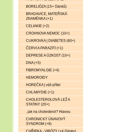
BORELIÓZA (15+ článků)
BRADAVICE, MATEŘSKÁ
ZNAMÉNKA (+1)
CELIAKIE (+2)
CROHNOVA NEMOC (10+)
CUKROVKA | DIABETES (60+)
ČERVI A PARAZITI (+1)
DEPRESE A ÚZKOST (10+)
DNA (+5)
FIBROMYALGIE (+4)
HEMOROIDY
HOREČKA | váš přítel
CHLAMYDIE (+1)
CHOLESTEROLOVÁ LEŽ A
STATINY (20+)
..jak na cholesterol? Hlavou
CHRONICKÝ ÚNAVOVÝ
SYNDROM (+8)
CHŘIPKA - VIRÓZY (+4 články)