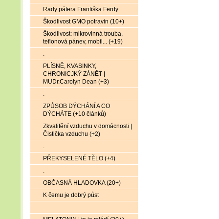
Rady pátera Františka Ferdy
Škodlivost GMO potravin (10+)
Škodlivost: mikrovlnná trouba,
teflonová pánev, mobil... (+19)
.
PLÍSNĚ, KVASINKY,
CHRONICJKÝ ZÁNĚT |
MUDr.Carolyn Dean (+3)
.
ZPŮSOB DÝCHÁNÍ A CO
DÝCHÁTE (+10 článků)
Zkvalitění vzduchu v domácnosti |
Čistička vzduchu (+2)
.
PŘEKYSELENÉ TĚLO (+4)
.
OBČASNÁ HLADOVKA (20+)
K čemu je dobrý půst
.