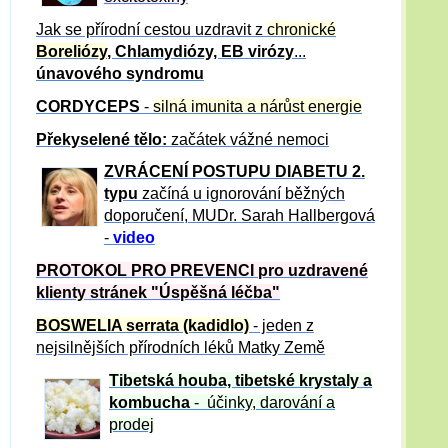
Jak se přírodní cestou uzdravit z
chronické
Boreliózy
, Chlamydiózy, EB virózy
...
únavového syndromu
CORDYCEPS
-
silná imunita a nárůst energie
Překyselené tělo:
začátek vážné nemoci
ZVRÁCE
NÍ POSTUPU DIABETU 2.
typu
začíná u ignorování běžných
doporučení, MUDr. Sarah Hallbergová
-
video
PROTOKOL PRO PREVENCI pro uzdravené
klienty
stránek "Úspěšná léčba"
BOSWELIA serrata (kadidlo)
- jeden z
nejsilnějších přírodních léků Matky Země
Tibetská houba, tibetské
krystaly
a
kombucha
- účinky, darování a
prodej