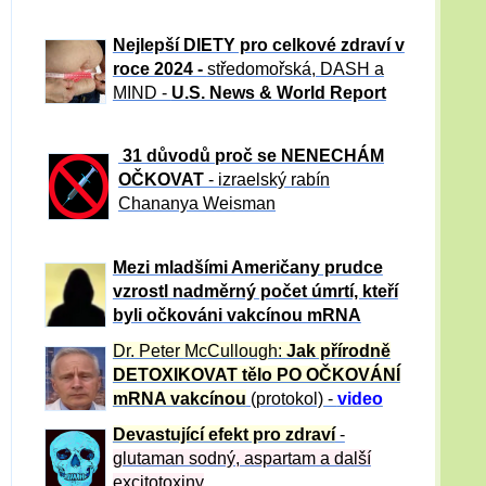
Nejlepší DIETY pro celkové zdraví v
roce 2024 -
středomořská, DASH a
MIND -
U.S. News & World Report
31 důvod
ů proč se NENECHÁM
OČKOVAT
- izraelský rabín
Chananya Weisman
Mezi mladšími Američany prudce
vzrostl nadměrný počet úmrtí, kteří
byli očkováni vakcínou mRNA
Dr. Peter
McCullough:
Jak přírodně
DETOXIKOVAT tělo PO OČKOVÁNÍ
mRNA vakcínou
(protokol) -
video
Devastující efekt pro zdraví
-
glutaman sodný, aspartam a další
excitotoxiny