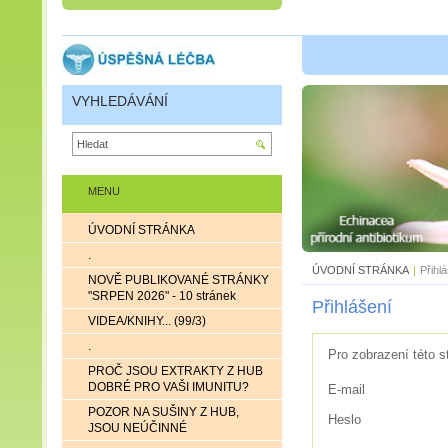
VYHLEDÁVÁNÍ
MENU
ÚVODNÍ STRÁNKA
.
ÚVODNÍ STRÁNKA
|
Přihl
NOVĚ PUBLIKOVANÉ STRÁNKY
"SRPEN 2026" - 10 stránek
Přihlášení
VIDEA/KNIHY... (99/3)
.
Pro zobrazení této s
PROČ JSOU EXTRAKTY Z HUB
DOBRÉ PRO VAŠI IMUNITU?
E-mail
POZOR NA SUŠINY Z HUB,
Heslo
JSOU NEÚČINNÉ