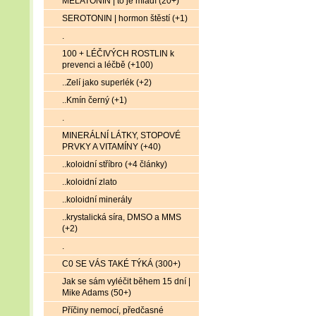
MELATONIN | to je mládí (20+)
SEROTONIN | hormon štěstí (+1)
.
100 + LÉČIVÝCH ROSTLIN k
prevenci a léčbě (+100)
..Zelí jako superlék (+2)
..Kmín černý (+1)
.
MINERÁLNÍ LÁTKY, STOPOVÉ
PRVKY A VITAMÍNY (+40)
..koloidní stříbro (+4 články)
..koloidní zlato
..koloidní minerály
..krystalická síra, DMSO a MMS
(+2)
.
C0 SE VÁS TAKÉ TÝKÁ (300+)
Jak se sám vyléčit během 15 dní |
Mike Adams (50+)
Příčiny nemocí, předčasné