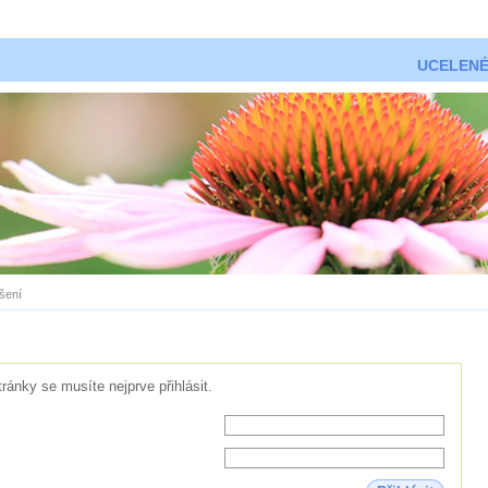
UCELENÉ
ášení
tránky se musíte nejprve přihlásit.