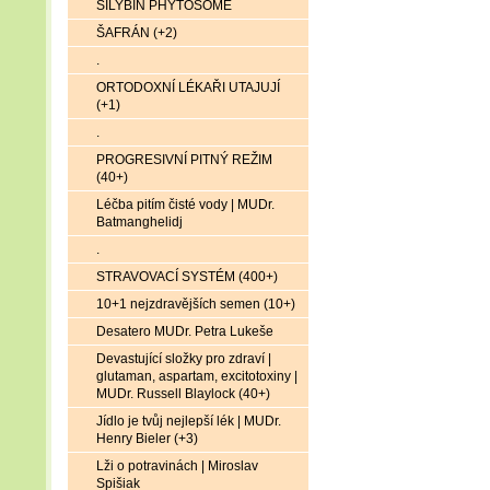
SILYBIN PHYTOSOME
ŠAFRÁN (+2)
.
ORTODOXNÍ LÉKAŘI UTAJUJÍ
(+1)
.
PROGRESIVNÍ PITNÝ REŽIM
(40+)
Léčba pitím čisté vody | MUDr.
Batmanghelidj
.
STRAVOVACÍ SYSTÉM (400+)
10+1 nejzdravějších semen (10+)
Desatero MUDr. Petra Lukeše
Devastující složky pro zdraví |
glutaman, aspartam, excitotoxiny |
MUDr. Russell Blaylock (40+)
Jídlo je tvůj nejlepší lék | MUDr.
Henry Bieler (+3)
Lži o potravinách | Miroslav
Spišiak