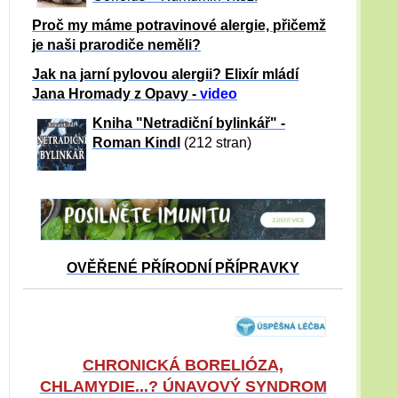
Proč my máme potravinové alergie, přičemž
je naši prarodiče neměli?
Jak na jarní pylovou alergii? Elixír mládí
Jana Hromady z Opavy -
video
Kniha "Netradiční bylinkář" -
Roman Kindl
(212 stran)
OVĚŘENÉ PŘÍRODNÍ PŘÍPRAVKY
CHRONICKÁ BORELIÓZA,
CHLAMYDIE...? ÚNAVOVÝ SYNDROM