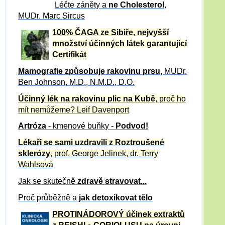
Léčte záněty a
ne Cholesterol
,
MUDr. Marc Sircus
100% ČAGA ze Sibiře, nejvyšší
množství účinných látek garantující
Certifikát
Mamografie způsobuje rakovinu prsu
,
MUDr.
Ben Johnson, M.D., N.M.D., D.O.
Účinný
lék na
rakovinu plic na Kubě
, proč ho
mít nemůžeme?
Leif Davenport
Artróza
- kmenové buňky -
Podvod!
Lékaři se sami uzdravili z Roztroušené
sklerózy
, prof. George Jelinek, dr. Terry
Wahlsová
Jak se skutečně
zdravě
stravovat...
Proč průběžně a
jak detoxikovat tělo
PROTINÁDOROVÝ účinek extraktů