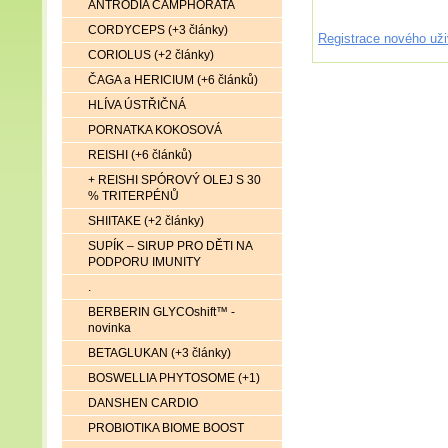
ANTRODIA CAMPHORATA
CORDYCEPS (+3 články)
Registrace nového uži
CORIOLUS (+2 články)
ČAGA a HERICIUM (+6 článků)
HLÍVA ÚSTŘIČNÁ
PORNATKA KOKOSOVÁ
REISHI (+6 článků)
+ REISHI SPÓROVÝ OLEJ S 30
% TRITERPÉNŮ
SHIITAKE (+2 články)
SUPÍK – SIRUP PRO DĚTI NA
PODPORU IMUNITY
.
BERBERIN GLYCOshift™ -
novinka
BETAGLUKAN (+3 články)
BOSWELLIA PHYTOSOME (+1)
DANSHEN CARDIO
PROBIOTIKA BIOME BOOST