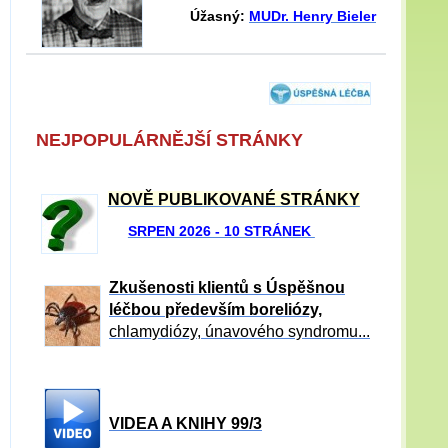
Úžasný:
MUDr. Henry Bieler
NEJPOPULÁRNĚJŠÍ STRÁNKY
NOVĚ PUBLIKOVANÉ STRÁNKY
SRPEN 2026 - 10 STRÁNEK
Zkušenosti klientů s Úspěšnou
léčbou především boreliózy,
chlamydiózy, únavového syndromu...
VIDEA A KNIHY 99/3