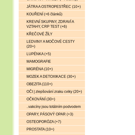
JÁTRA A OSTROPESTŘEC (10+)
KOUŘENÍ (+6 článků)
KREVNÍ SKUPINY, ZDRAVÍ A
VZTAHY, CRP TEST (+6)
KŘEČOVÉ ŽÍLY
LEDVINY A MOČOVÉ CESTY
(20+)
LUPÉNKA (+5)
MAMOGRAFIE
MIGRÉNA (10+)
MOZEK A DETOXIKACE (30+)
OBEZITA (110+)
OČI | zlepšování zraku cviky (20+)
OČKOVÁNÍ (30+)
..vakcíny jsou totálním podvodem
OPARY, PÁSOVÝ OPAR (+3)
OSTEOPORÓZA (+7)
PROSTATA (10+)