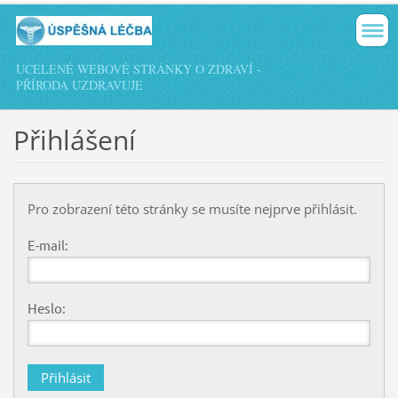
UCELENÉ WEBOVÉ STRÁNKY O ZDRAVÍ -
PŘÍRODA UZDRAVUJE
Přihlášení
Pro zobrazení této stránky se musíte nejprve přihlásit.
E-mail:
Heslo: