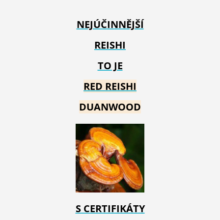
NEJÚČINNĚJŠÍ
REISHI
TO JE
RED REIS
HI
DUANWOOD
S CERTIFIKÁTY