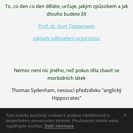
To, co den co den děláte, určuje, jakým způsobem a jak
dlouho budete žít
Prof. dr. Kurt Tepperwein
základy odkyselení organismu
Nemoc není nic jiného, než pokus těla zbavit se
morbidních látek
Thomas Sydenham, nesoucí předzdívku "anglický
Hippocrates"
Tyto stránky používají cookies k analýze návštěvnosti a
bezpečnému provozování stránek. Používáním tohoto webu
vyjadřujete souhlas.
Další informace
Nemoc je vyléčena jen pomocí Přírody, neutralizací a