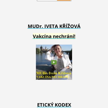
MUDr. IVETA
KŘÍŽOVÁ
Vakcína nechrání!
ETICKÝ KODEX