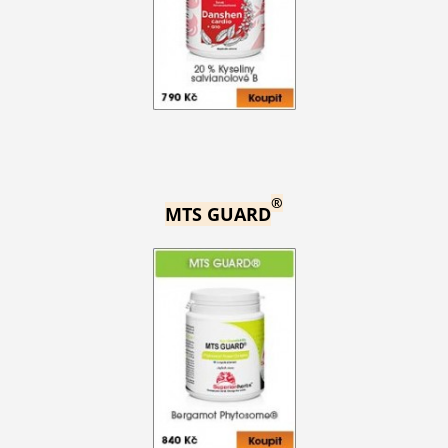
®
MTS GUARD