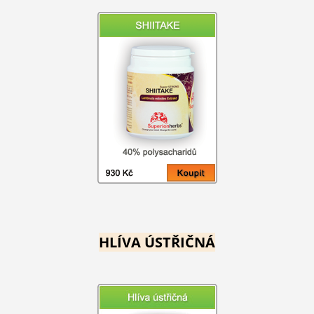
HLÍVA ÚSTŘIČNÁ