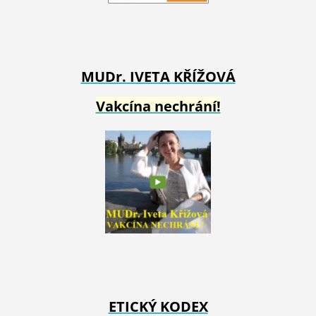
MUDr. IVETA
KŘÍŽOVÁ
Vakcína nechrání!
ETICKÝ KODEX