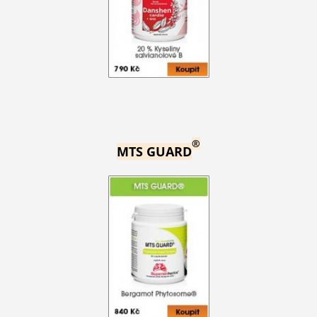
®
MTS GUARD