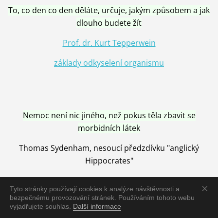
To, co den co den děláte, určuje, jakým způsobem a jak
dlouho budete žít
Prof. dr. Kurt Tepperwein
základy odkyselení organismu
Nemoc není nic jiného, než pokus těla zbavit se
morbidních látek
Thomas Sydenham, nesoucí předzdívku "anglický
Hippocrates"
Tyto stránky používají cookies k analýze návštěvnosti a
bezpečnému provozování stránek. Používáním tohoto webu
vyjadřujete souhlas.
Další informace
Nemoc je vyléčena jen pomocí Přírody, neutralizací a