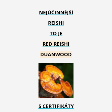
NEJÚČINNĚJŠÍ
REISHI
TO JE
RED REIS
HI
DUANWOOD
S CERTIFIKÁTY