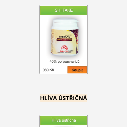
HLÍVA ÚSTŘIČNÁ