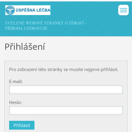
UCELENÉ WEBOVÉ STRÁNKY O ZDRAVÍ -
PŘÍRODA UZDRAVUJE
Přihlášení
Pro zobrazení této stránky se musíte nejprve přihlásit.
E-mail:
Heslo: