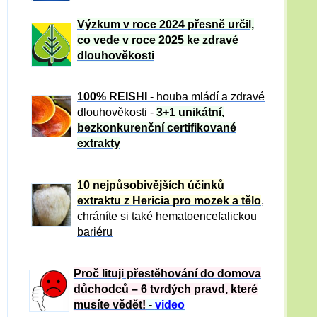
Výzkum v roce 2024 přesně určil,
co vede v roce 2025 ke zdravé
dlouhověkosti
100% REISHI
- houba mládí a zdravé
dlou
h
ověkosti -
3+1 unikátní,
bezkonkurenční certifikované
extrakty
10 nejpůsobivějších účinků
extraktu z Hericia pro mozek a tělo
,
chráníte si také hematoencefalickou
bariéru
Proč lituji přestěhování do domova
důchodců – 6 tvrdých pravd, které
musíte vědět!
-
video