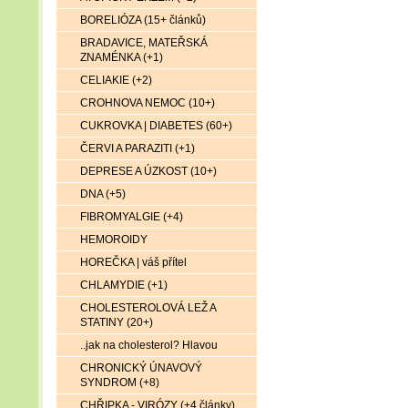
BORELIÓZA (15+ článků)
BRADAVICE, MATEŘSKÁ
ZNAMÉNKA (+1)
CELIAKIE (+2)
CROHNOVA NEMOC (10+)
CUKROVKA | DIABETES (60+)
ČERVI A PARAZITI (+1)
DEPRESE A ÚZKOST (10+)
DNA (+5)
FIBROMYALGIE (+4)
HEMOROIDY
HOREČKA | váš přítel
CHLAMYDIE (+1)
CHOLESTEROLOVÁ LEŽ A
STATINY (20+)
..jak na cholesterol? Hlavou
CHRONICKÝ ÚNAVOVÝ
SYNDROM (+8)
CHŘIPKA - VIRÓZY (+4 články)