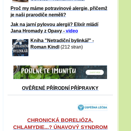
Proč my máme potravinové alergie, přičemž
je naši prarodiče neměli?
Jak na jarní pylovou alergii? Elixír mládí
Jana Hromady z Opavy -
video
Kniha "Netradiční bylinkář" -
Roman Kindl
(212 stran)
OVĚŘENÉ PŘÍRODNÍ PŘÍPRAVKY
CHRONICKÁ BORELIÓZA,
CHLAMYDIE...? ÚNAVOVÝ SYNDROM