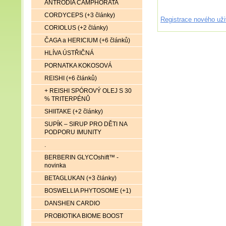
ANTRODIA CAMPHORATA
CORDYCEPS (+3 články)
Registrace nového uži
CORIOLUS (+2 články)
ČAGA a HERICIUM (+6 článků)
HLÍVA ÚSTŘIČNÁ
PORNATKA KOKOSOVÁ
REISHI (+6 článků)
+ REISHI SPÓROVÝ OLEJ S 30
% TRITERPÉNŮ
SHIITAKE (+2 články)
SUPÍK – SIRUP PRO DĚTI NA
PODPORU IMUNITY
.
BERBERIN GLYCOshift™ -
novinka
BETAGLUKAN (+3 články)
BOSWELLIA PHYTOSOME (+1)
DANSHEN CARDIO
PROBIOTIKA BIOME BOOST