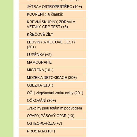
JÁTRA A OSTROPESTŘEC (10+)
KOUŘENÍ (+6 článků)
KREVNÍ SKUPINY, ZDRAVÍ A
VZTAHY, CRP TEST (+6)
KŘEČOVÉ ŽÍLY
LEDVINY A MOČOVÉ CESTY
(20+)
LUPÉNKA (+5)
MAMOGRAFIE
MIGRÉNA (10+)
MOZEK A DETOXIKACE (30+)
OBEZITA (110+)
OČI | zlepšování zraku cviky (20+)
OČKOVÁNÍ (30+)
..vakcíny jsou totálním podvodem
OPARY, PÁSOVÝ OPAR (+3)
OSTEOPORÓZA (+7)
PROSTATA (10+)