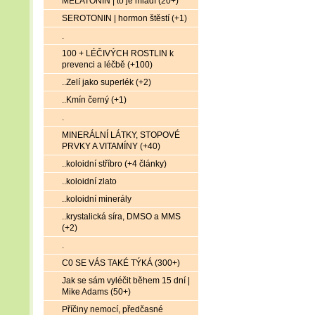
MELATONIN | to je mládí (20+)
SEROTONIN | hormon štěstí (+1)
.
100 + LÉČIVÝCH ROSTLIN k
prevenci a léčbě (+100)
..Zelí jako superlék (+2)
..Kmín černý (+1)
.
MINERÁLNÍ LÁTKY, STOPOVÉ
PRVKY A VITAMÍNY (+40)
..koloidní stříbro (+4 články)
..koloidní zlato
..koloidní minerály
..krystalická síra, DMSO a MMS
(+2)
.
C0 SE VÁS TAKÉ TÝKÁ (300+)
Jak se sám vyléčit během 15 dní |
Mike Adams (50+)
Příčiny nemocí, předčasné