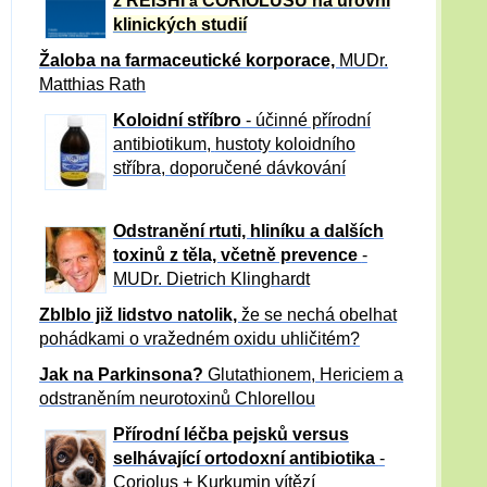
z REISHI
CORIOLUSU
na úrovni
a
klinických studií
Žaloba
na farmaceutické korporace,
MUDr.
Matthias Rath
Koloidní stříbro
- účinné přírodní
antibiotikum,
hustoty koloidního
stříbra, doporučené dávkování
Odstranění rtuti, hliníku a dalších
toxinů z těla, včetně p
revence
-
MUDr. Dietrich Klinghardt
Zblblo již lidstvo natolik,
že se nechá obelhat
pohádkami o vražedném oxidu uhličitém?
Jak na Parkinsona?
Glutathionem, Hericiem a
odstraněním neurotoxinů Chlorellou
Přírodní léčba pejsků versus
selhávající ortodoxní antibiotika
-
Coriolus + Kurkumin vítězí