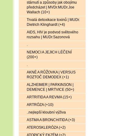
stárnutí a způsoby jak obojímu
předcházet | MVDr.MUDr.Joe
Wallach (10+)
Trvalá detoxikace toxinů | MUDr.
Dietrich Klinghardt (+4)
AIDS, HIV je podvod světového
rozsahu | MUDr.Sazonová
.
NEMOCI A JEJICH LÉČENÍ
(200+)
.
AKNÉ A RŮŽOVKA | VERSUS
ROZTOČ DEMODEX (+1)
ALZHEIMER | PARKINSON |
DEMENCE | MRTVICE (50+)
ARTRITIDA A REVMA (15+)
ARTRÓZA (+10)
..nejlepší kloubní výživa
ASTMA A BRONCHITIDA (+3)
ATEROSKLERÓZA (+2)
ATOPICKÝ EKZÉM (+2)