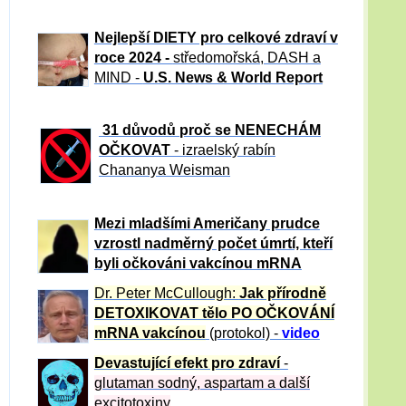
Nejlepší DIETY pro celkové zdraví v
roce 2024 -
středomořská, DASH a
MIND -
U.S. News & World Report
31 důvod
ů proč se NENECHÁM
OČKOVAT
- izraelský rabín
Chananya Weisman
Mezi mladšími Američany prudce
vzrostl nadměrný počet úmrtí, kteří
byli očkováni vakcínou mRNA
Dr. Peter
McCullough:
Jak přírodně
DETOXIKOVAT tělo PO OČKOVÁNÍ
mRNA vakcínou
(protokol) -
video
Devastující efekt pro zdraví
-
glutaman sodný, aspartam a další
excitotoxiny