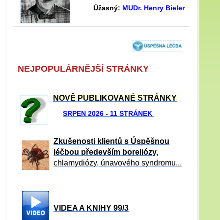
Úžasný:
MUDr. Henry Bieler
NEJPOPULÁRNĚJŠÍ STRÁNKY
NOVĚ PUBLIKOVANÉ STRÁNKY
SRPEN 2026 - 11 STRÁNEK
Zkušenosti klientů s Úspěšnou
léčbou především boreliózy,
chlamydiózy, únavového syndromu...
VIDEA A KNIHY 99/3