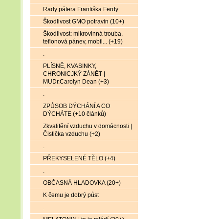
Rady pátera Františka Ferdy
Škodlivost GMO potravin (10+)
Škodlivost: mikrovlnná trouba,
teflonová pánev, mobil... (+19)
.
PLÍSNĚ, KVASINKY,
CHRONICJKÝ ZÁNĚT |
MUDr.Carolyn Dean (+3)
.
ZPŮSOB DÝCHÁNÍ A CO
DÝCHÁTE (+10 článků)
Zkvalitění vzduchu v domácnosti |
Čistička vzduchu (+2)
.
PŘEKYSELENÉ TĚLO (+4)
.
OBČASNÁ HLADOVKA (20+)
K čemu je dobrý půst
.