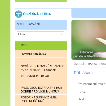
VYHLEDÁVÁNÍ
MENU
ÚVODNÍ STRÁNKA
.
ÚVODNÍ STRÁNKA
|
Přihl
NOVĚ PUBLIKOVANÉ STRÁNKY
"SRPEN 2026" - 11 stránek
Přihlášení
VIDEA/KNIHY... (99/3)
.
Pro zobrazení této s
PROČ JSOU EXTRAKTY Z HUB
DOBRÉ PRO VAŠI IMUNITU?
E-mail
POZOR NA SUŠINY Z HUB,
Heslo
JSOU NEÚČINNÉ