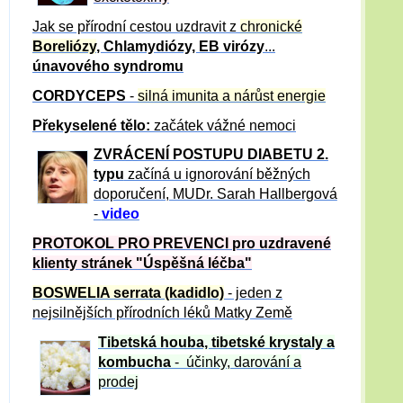
Jak se přírodní cestou uzdravit z
chronické
Boreliózy
, Chlamydiózy, EB virózy
...
únavového syndromu
CORDYCEPS
-
silná imunita a nárůst energie
Překyselené tělo:
začátek vážné nemoci
ZVRÁCE
NÍ POSTUPU DIABETU 2.
typu
začíná u ignorování běžných
doporučení, MUDr. Sarah Hallbergová
-
video
PROTOKOL PRO PREVENCI pro uzdravené
klienty
stránek "Úspěšná léčba"
BOSWELIA serrata (kadidlo)
- jeden z
nejsilnějších přírodních léků Matky Země
Tibetská houba, tibetské
krystaly
a
kombucha
- účinky, darování a
prodej