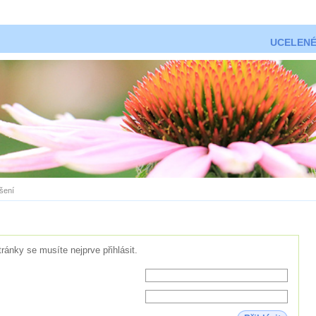
UCELENÉ
ášení
tránky se musíte nejprve přihlásit.