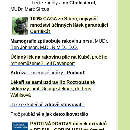
Léčte záněty a
ne Cholesterol
,
MUDr. Marc Sircus
100% ČAGA ze Sibiře, nejvyšší
množství účinných látek garantující
Certifikát
Mamografie způsobuje rakovinu prsu
,
MUDr.
Ben Johnson, M.D., N.M.D., D.O.
Účinný
lék na
rakovinu plic na Kubě
, proč ho
mít nemůžeme?
Leif Davenport
Artróza
- kmenové buňky -
Podvod!
Lékaři se sami uzdravili z Roztroušené
sklerózy
, prof. George Jelinek, dr. Terry
Wahlsová
Jak se skutečně
zdravě
stravovat...
Proč průběžně a
jak detoxikovat tělo
PROTINÁDOROVÝ účinek extraktů