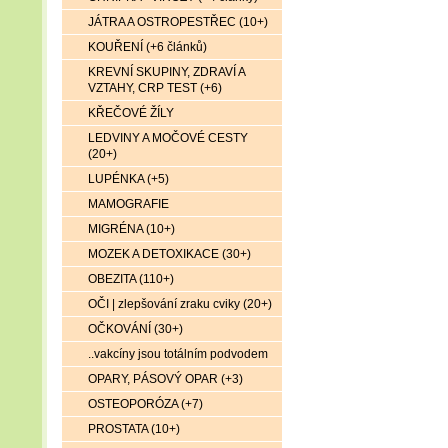
JÁTRA A OSTROPESTŘEC (10+)
KOUŘENÍ (+6 článků)
KREVNÍ SKUPINY, ZDRAVÍ A
VZTAHY, CRP TEST (+6)
KŘEČOVÉ ŽÍLY
LEDVINY A MOČOVÉ CESTY
(20+)
LUPÉNKA (+5)
MAMOGRAFIE
MIGRÉNA (10+)
MOZEK A DETOXIKACE (30+)
OBEZITA (110+)
OČI | zlepšování zraku cviky (20+)
OČKOVÁNÍ (30+)
..vakcíny jsou totálním podvodem
OPARY, PÁSOVÝ OPAR (+3)
OSTEOPORÓZA (+7)
PROSTATA (10+)