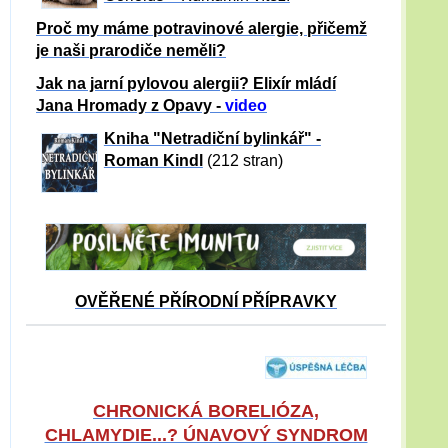
Proč my máme potravinové alergie, přičemž
je naši prarodiče neměli?
Jak na jarní pylovou alergii? Elixír mládí
Jana Hromady z Opavy -
video
Kniha "Netradiční bylinkář" -
Roman Kindl
(212 stran)
OVĚŘENÉ PŘÍRODNÍ PŘÍPRAVKY
CHRONICKÁ BORELIÓZA,
CHLAMYDIE...? ÚNAVOVÝ SYNDROM