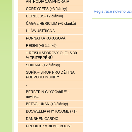
ANTRODIA CAMPHORATA
CORDYCEPS (+3 články)
Registrace nového uži
CORIOLUS (+2 články)
ČAGA a HERICIUM (+6 článků)
HLÍVA ÚSTŘIČNÁ
PORNATKA KOKOSOVÁ
REISHI (+6 článků)
+ REISHI SPÓROVÝ OLEJ S 30
% TRITERPÉNŮ
SHIITAKE (+2 články)
SUPÍK – SIRUP PRO DĚTI NA
PODPORU IMUNITY
.
BERBERIN GLYCOshift™ -
novinka
BETAGLUKAN (+3 články)
BOSWELLIA PHYTOSOME (+1)
DANSHEN CARDIO
PROBIOTIKA BIOME BOOST