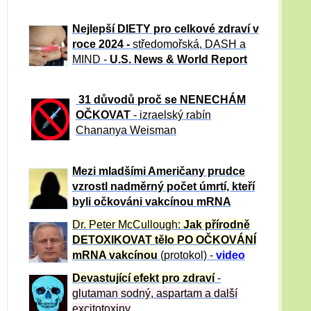
Nejlepší DIETY pro celkové zdraví v
roce 2024 -
středomořská, DASH a
MIND -
U.S. News & World Report
31 důvod
ů proč se NENECHÁM
OČKOVAT
- izraelský rabín
Chananya Weisman
Mezi mladšími Američany prudce
vzrostl nadměrný počet úmrtí, kteří
byli očkováni vakcínou mRNA
Dr. Peter
McCullough:
Jak přírodně
DETOXIKOVAT tělo PO OČKOVÁNÍ
mRNA vakcínou
(protokol) -
video
Devastující efekt pro zdraví
-
glutaman sodný, aspartam a další
excitotoxiny