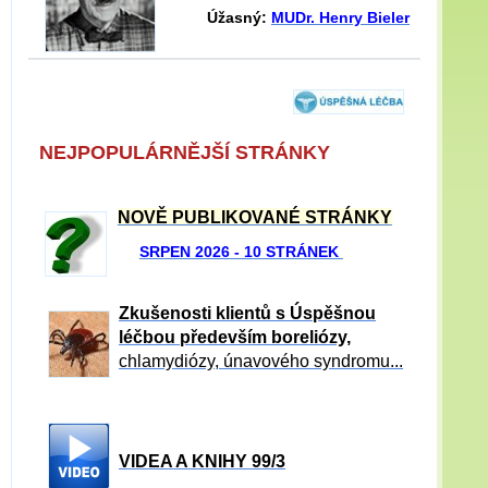
Úžasný:
MUDr. Henry Bieler
NEJPOPULÁRNĚJŠÍ STRÁNKY
NOVĚ PUBLIKOVANÉ STRÁNKY
SRPEN 2026 - 10 STRÁNEK
Zkušenosti klientů s Úspěšnou
léčbou především boreliózy,
chlamydiózy, únavového syndromu...
VIDEA A KNIHY 99/3