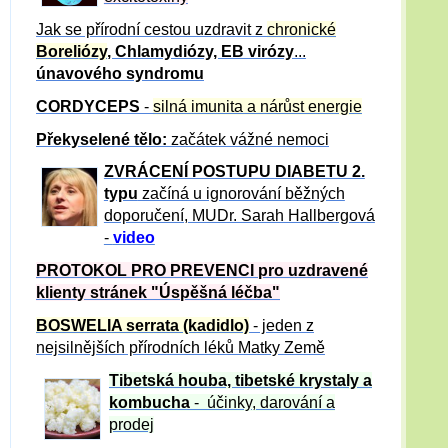
Jak se přírodní cestou uzdravit z
chronické
Boreliózy
, Chlamydiózy, EB virózy
...
únavového syndromu
CORDYCEPS
-
silná imunita a nárůst energie
Překyselené tělo:
začátek vážné nemoci
ZVRÁCE
NÍ POSTUPU DIABETU 2.
typu
začíná u ignorování běžných
doporučení, MUDr. Sarah Hallbergová
-
video
PROTOKOL PRO PREVENCI pro uzdravené
klienty
stránek "Úspěšná léčba"
BOSWELIA serrata (kadidlo)
- jeden z
nejsilnějších přírodních léků Matky Země
Tibetská houba, tibetské
krystaly
a
kombucha
- účinky, darování a
prodej