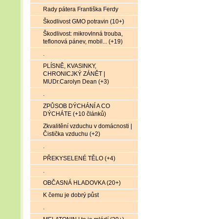
Rady pátera Františka Ferdy
Škodlivost GMO potravin (10+)
Škodlivost: mikrovlnná trouba,
teflonová pánev, mobil... (+19)
.
PLÍSNĚ, KVASINKY,
CHRONICJKÝ ZÁNĚT |
MUDr.Carolyn Dean (+3)
.
ZPŮSOB DÝCHÁNÍ A CO
DÝCHÁTE (+10 článků)
Zkvalitění vzduchu v domácnosti |
Čistička vzduchu (+2)
.
PŘEKYSELENÉ TĚLO (+4)
.
OBČASNÁ HLADOVKA (20+)
K čemu je dobrý půst
.