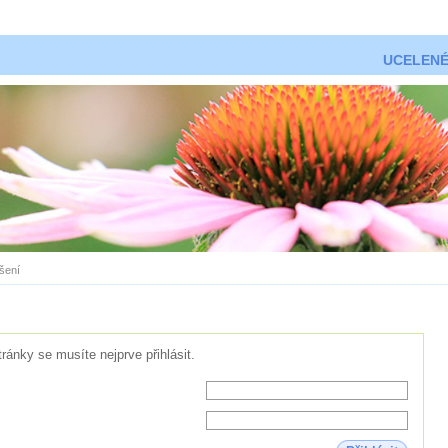
UCELENÉ
ášení
tránky se musíte nejprve přihlásit.