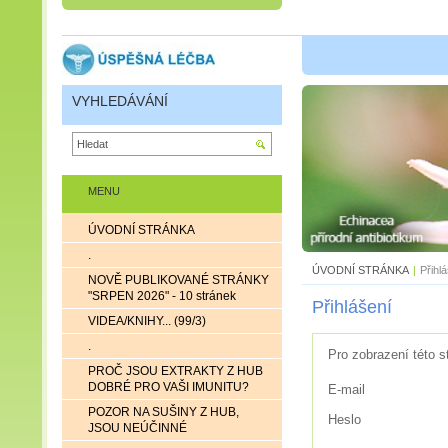
VYHLEDÁVÁNÍ
MENU
ÚVODNÍ STRÁNKA
.
ÚVODNÍ STRÁNKA
|
Přihl
NOVĚ PUBLIKOVANÉ STRÁNKY
"SRPEN 2026" - 10 stránek
Přihlášení
VIDEA/KNIHY... (99/3)
.
Pro zobrazení této s
PROČ JSOU EXTRAKTY Z HUB
DOBRÉ PRO VAŠI IMUNITU?
E-mail
POZOR NA SUŠINY Z HUB,
Heslo
JSOU NEÚČINNÉ