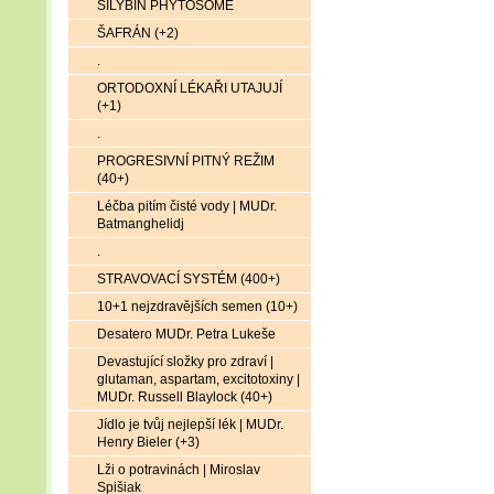
SILYBIN PHYTOSOME
ŠAFRÁN (+2)
.
ORTODOXNÍ LÉKAŘI UTAJUJÍ
(+1)
.
PROGRESIVNÍ PITNÝ REŽIM
(40+)
Léčba pitím čisté vody | MUDr.
Batmanghelidj
.
STRAVOVACÍ SYSTÉM (400+)
10+1 nejzdravějších semen (10+)
Desatero MUDr. Petra Lukeše
Devastující složky pro zdraví |
glutaman, aspartam, excitotoxiny |
MUDr. Russell Blaylock (40+)
Jídlo je tvůj nejlepší lék | MUDr.
Henry Bieler (+3)
Lži o potravinách | Miroslav
Spišiak