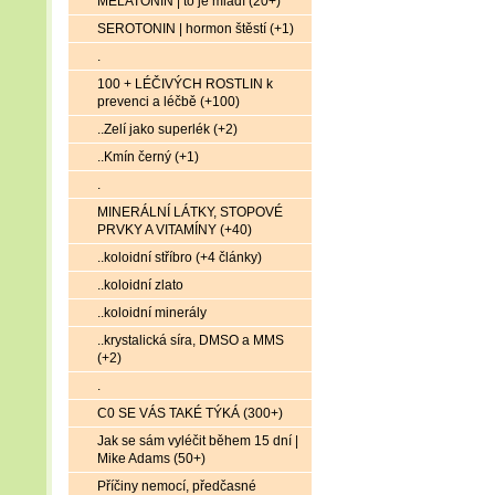
MELATONIN | to je mládí (20+)
SEROTONIN | hormon štěstí (+1)
.
100 + LÉČIVÝCH ROSTLIN k
prevenci a léčbě (+100)
..Zelí jako superlék (+2)
..Kmín černý (+1)
.
MINERÁLNÍ LÁTKY, STOPOVÉ
PRVKY A VITAMÍNY (+40)
..koloidní stříbro (+4 články)
..koloidní zlato
..koloidní minerály
..krystalická síra, DMSO a MMS
(+2)
.
C0 SE VÁS TAKÉ TÝKÁ (300+)
Jak se sám vyléčit během 15 dní |
Mike Adams (50+)
Příčiny nemocí, předčasné