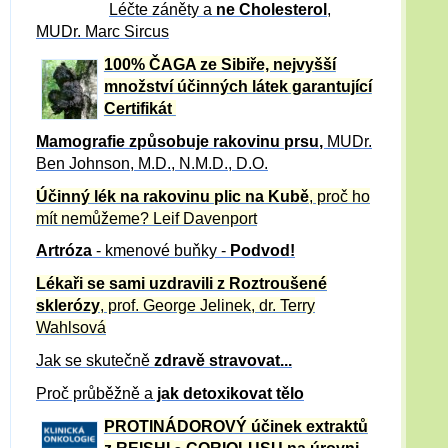
Léčte záněty a
ne Cholesterol
,
MUDr. Marc Sircus
100% ČAGA ze Sibiře, nejvyšší
množství účinných látek garantující
Certifikát
Mamografie způsobuje rakovinu prsu
,
MUDr.
Ben Johnson, M.D., N.M.D., D.O.
Účinný
lék na
rakovinu plic na Kubě
, proč ho
mít nemůžeme?
Leif Davenport
Artróza
- kmenové buňky -
Podvod!
Lékaři se sami uzdravili z Roztroušené
sklerózy
, prof. George Jelinek, dr. Terry
Wahlsová
Jak se skutečně
zdravě
stravovat...
Proč průběžně a
jak detoxikovat tělo
PROTINÁDOROVÝ účinek extraktů