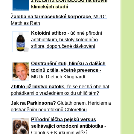
z REISHI
CORIOLUSU
na úrovni
a
klinických studií
Žaloba
na farmaceutické korporace,
MUDr.
Matthias Rath
Koloidní stříbro
- účinné přírodní
antibiotikum,
hustoty koloidního
stříbra, doporučené dávkování
Odstranění rtuti, hliníku a dalších
toxinů z těla, včetně p
revence
-
MUDr. Dietrich Klinghardt
Zblblo již lidstvo natolik,
že se nechá obelhat
pohádkami o vražedném oxidu uhličitém?
Jak na Parkinsona?
Glutathionem, Hericiem a
odstraněním neurotoxinů Chlorellou
Přírodní léčba pejsků versus
selhávající ortodoxní antibiotika
-
Coriolus + Kurkumin vítězí