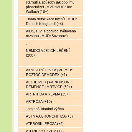
stárnutí a způsoby jak obojímu
předcházet | MVDr.MUDr.Joe
Wallach (10+)
Trvalá detoxikace toxinů | MUDr.
Dietrich Klinghardt (+4)
AIDS, HIV je podvod světového
rozsahu | MUDr.Sazonová
.
NEMOCI A JEJICH LÉČENÍ
(200+)
.
AKNÉ A RŮŽOVKA | VERSUS
ROZTOČ DEMODEX (+1)
ALZHEIMER | PARKINSON |
DEMENCE | MRTVICE (50+)
ARTRITIDA A REVMA (15+)
ARTRÓZA (+10)
..nejlepší kloubní výživa
ASTMA A BRONCHITIDA (+3)
ATEROSKLERÓZA (+2)
ATOPICKÝ EKZÉM (+2)