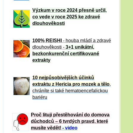
Výzkum v roce 2024 přesně určil,
co vede v roce 2025 ke zdravé
dlouhověkosti
100% REISHI
- houba mládí a zdravé
dlou
h
ověkosti -
3+1 unikátní,
bezkonkurenční certifikované
extrakty
10 nejpůsobivějších účinků
extraktu z Hericia pro mozek a tělo
,
chráníte si také hematoencefalickou
bariéru
Proč lituji přestěhování do domova
důchodců – 6 tvrdých pravd, které
musíte vědět!
-
video