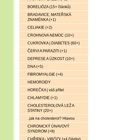
BORELIÓZA (15+ článků)
BRADAVICE, MATEŘSKÁ
ZNAMÉNKA (+1)
CELIAKIE (+2)
CROHNOVA NEMOC (10+)
CUKROVKA | DIABETES (60+)
ČERVI A PARAZITI (+1)
DEPRESE A ÚZKOST (10+)
DNA (+5)
FIBROMYALGIE (+4)
HEMOROIDY
HOREČKA | váš přítel
CHLAMYDIE (+1)
CHOLESTEROLOVÁ LEŽ A
STATINY (20+)
..jak na cholesterol? Hlavou
CHRONICKÝ ÚNAVOVÝ
SYNDROM (+8)
CHŘIPKA - VIRÓZY (+4 články)