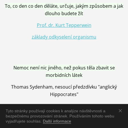
To, co den co den děláte, určuje, jakým způsobem a jak
dlouho budete žít
Prof. dr. Kurt Tepperwein
základy odkyselení organismu
Nemoc není nic jiného, než pokus těla zbavit se
morbidních látek
Thomas Sydenham, nesoucí předzdívku "anglický
Hippocrates"
Tyto stránky používají cookies k analýze návštěvnosti a
bezpečnému provozování stránek. Používáním tohoto webu
vyjadřujete souhlas.
Další informace
Nemoc je vyléčena jen pomocí Přírody, neutralizací a