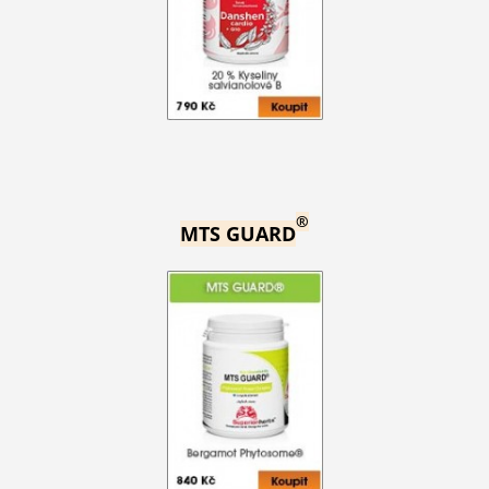
®
MTS GUARD