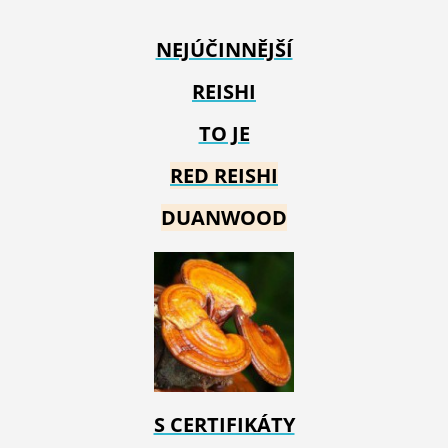
NEJÚČINNĚJŠÍ
REISHI
TO JE
RED REIS
HI
DUANWOOD
S CERTIFIKÁTY