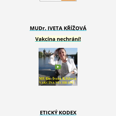
MUDr. IVETA
KŘÍŽOVÁ
Vakcína nechrání!
ETICKÝ KODEX