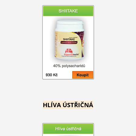
HLÍVA ÚSTŘIČNÁ