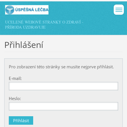
UCELENÉ WEBOVÉ STRÁNKY O ZDRAVÍ -
PŘÍRODA UZDRAVUJE
Přihlášení
Pro zobrazení této stránky se musíte nejprve přihlásit.
E-mail:
Heslo: