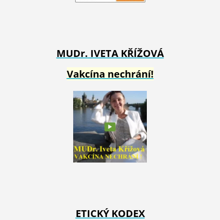
MUDr. IVETA
KŘÍŽOVÁ
Vakcína nechrání!
ETICKÝ KODEX