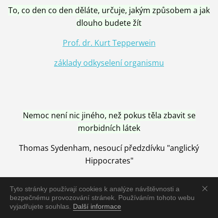
To, co den co den děláte, určuje, jakým způsobem a jak
dlouho budete žít
Prof. dr. Kurt Tepperwein
základy odkyselení organismu
Nemoc není nic jiného, než pokus těla zbavit se
morbidních látek
Thomas Sydenham, nesoucí předzdívku "anglický
Hippocrates"
Tyto stránky používají cookies k analýze návštěvnosti a
bezpečnému provozování stránek. Používáním tohoto webu
vyjadřujete souhlas.
Další informace
Nemoc je vyléčena jen pomocí Přírody, neutralizací a