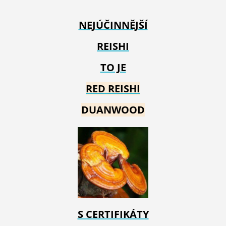
NEJÚČINNĚJŠÍ
REISHI
TO JE
RED REIS
HI
DUANWOOD
S CERTIFIKÁTY