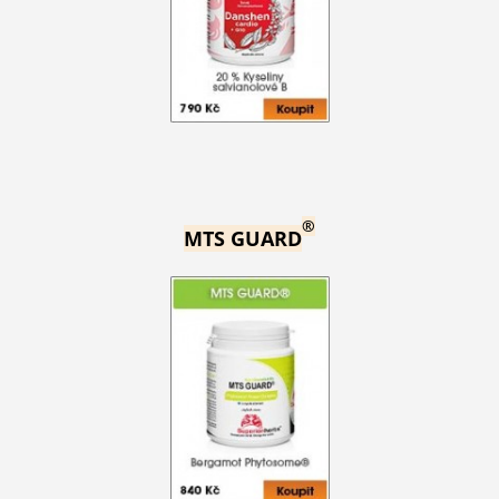
®
MTS GUARD