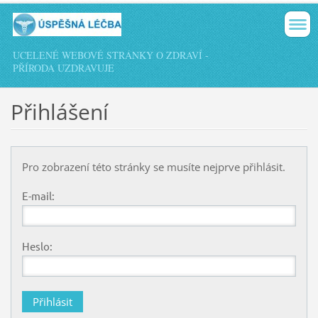
UCELENÉ WEBOVÉ STRÁNKY O ZDRAVÍ -
PŘÍRODA UZDRAVUJE
Přihlášení
Pro zobrazení této stránky se musíte nejprve přihlásit.
E-mail:
Heslo: