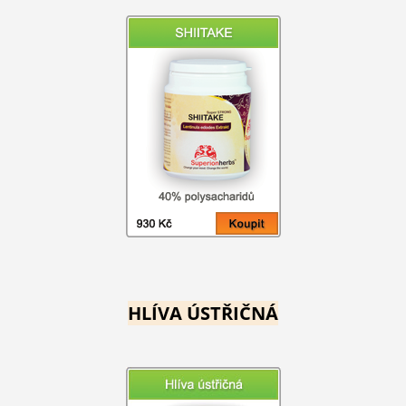
HLÍVA ÚSTŘIČNÁ