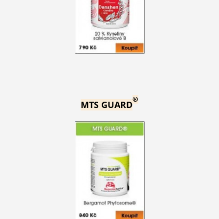
®
MTS GUARD