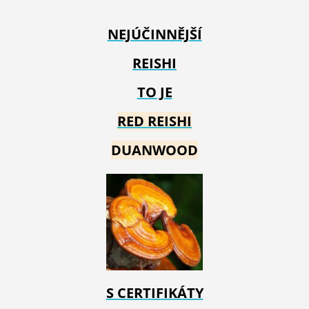
NEJÚČINNĚJŠÍ
REISHI
TO JE
RED REIS
HI
DUANWOOD
S CERTIFIKÁTY