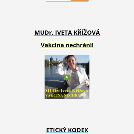
MUDr. IVETA
KŘÍŽOVÁ
Vakcína nechrání!
ETICKÝ KODEX