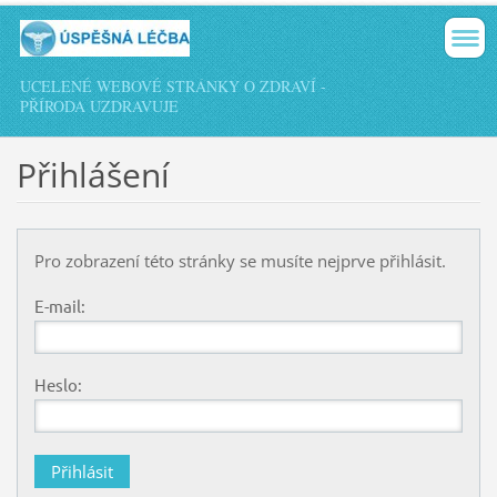
UCELENÉ WEBOVÉ STRÁNKY O ZDRAVÍ -
PŘÍRODA UZDRAVUJE
Přihlášení
Pro zobrazení této stránky se musíte nejprve přihlásit.
E-mail:
Heslo: