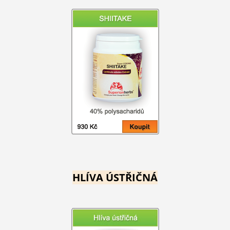
HLÍVA ÚSTŘIČNÁ