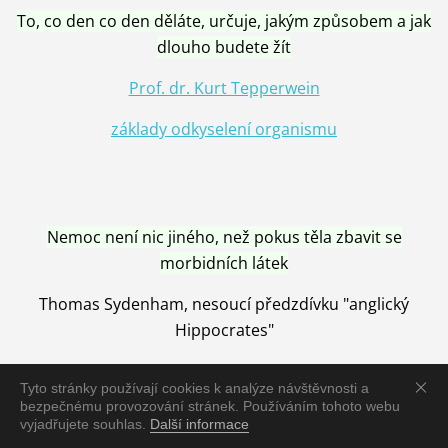
To, co den co den děláte, určuje, jakým způsobem a jak
dlouho budete žít
Prof. dr. Kurt Tepperwein
základy odkyselení organismu
Nemoc není nic jiného, než pokus těla zbavit se
morbidních látek
Thomas Sydenham, nesoucí předzdívku "anglický
Hippocrates"
Tyto stránky používají cookies k analýze návštěvnosti a
bezpečnému provozování stránek. Používáním tohoto webu
vyjadřujete souhlas.
Další informace
Nemoc je vyléčena jen pomocí Přírody, neutralizací a